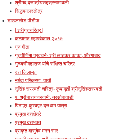
श्रीमद् दत्तात्रेयसहस्रनामावली
सिद्धमंगलस्तोत्र
डाऊनलोड पीडीफ
| श्रीगुरुचरित्र |
कन्यागत महापर्वकाल २०१७
गुरु गीता
गुरुपौर्णिमा प्रवचने- श्री लाटकर काका, औरंगाबाद
गुळवणीमहाराज यांचे संक्षिप्त चरित्र
दत्त लिलामृत
नर्मदा परिक्रमा- पायी
नृसिंह सरस्वती चरित्र- कृपामूर्ती श्रीनृसिंहसरस्वती
प. श्रीनारायणस्वामी, नरसोबावाडी
पिठापूर-कुरवपूर-दत्तधाम यात्रा
प्रमुख दत्तक्षेत्रे
प्रमुख दत्तभक्त
प्राकृत वासुदेव मनन सार