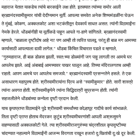
महाराज येतात याकडेच त्यांचे बारकाईने लक्ष होते. इतक्यात त्यांच्या समोर आली
ब्रह्मानंदस्वामीकुमार यांची देदीप्यमान मूर्ती. आपल्या समवेत अनेक शिष्यमंडळींना घेऊन
ते मुंबई, कोकण, अक्कलकोट अशा भटकंतीतून देवकार्य साधत असत. त्यांनी विठामाईंना
नेमके हेरले. धोंडबांनीही या मूर्तीकडे पाहून आपले गा-हाणे सांगितले. ब्रह्मानंदस्वामी
म्हणाले, "बाळाला दृष्टीदोष आहे ना! पण आम्ही तो त्वरित घालवू. परंतु ही बाळ मग आमच्या
कार्यासाठी आपल्याला द्यावी लागेल." धोंडबा किंचित विचारात पडले व म्हणाले,
"गुरुमहाराज, ही बाळ डोळस झाली, स्वत:च्या डोळ्यांनी जग पाहू लागली तर आमचे घर
आपलेच झाले. आई अंबाबाई आमच्यावर पाखर घालून आहे. तिच्या मंदिरालगतच आम्ही
राहतो. आपण आमचे घर आपलेच समजावे." ब्रह्मानंदस्वामी प्रसन्नतेने हसले. ते एक
असाधारण महापुरुष होते. श्रीस्वामीरायांना प्रिय असे "स्वामीकुमार" होते. सारी शास्त्रे
त्यांना अवगत होती. श्रीस्वामीकृपेने त्यांना सिद्धिदात्री सुप्रसन्न होती. त्यांनी
सहजलीलेने धोंडबांच्या कन्येला दृष्टी प्रदान केली.
याच कृपाप्राप्त विठामाईने पुढे श्रीस्वामी समर्थांच्या कोल्हापूर गादीचे कार्य सांभाळले.
तिला दृष्टी प्राप्त होताच मेंदरकर कुटुंब श्रीस्वामीचरणांशी आपली अश्रूसुमने
वाहण्यासाठी अक्कलकोटी गेले. त्या श्रीस्वामीराजगुरुंच्या चंद्रशीतल कृपादृष्टीच्या
चांदण्यात नहाल्याने विठामाईंनी आजन्म विरागता राखून हजारो दु:खितांची दु:खे दूर केली.