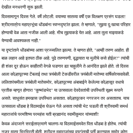
देखील मनधरणी सुरू झाली.
दिवसामागून दिवस गेले. वर्षे लोटली. वयाच्या सातव्या वर्षी एक विलक्षण प्रसंग घडला!
श्रीदत्तात्रेय महाप्रभूंचा धोंडबांना स्वप्नदृष्टांत झाला. ते म्हणाले, "तुझ्या दु:खाचा परिहार
होण्याची वेळ आता नजीक आली आहे. मीच तुझ्याकडे येत आहे. आता तुला माझ्याकडे
येण्याची आवश्यकता नाही."
या दृष्टांताने धोंडबांच्या आशा प्रज्ज्वलित झाल्या. ते म्हणत होते, "आम्ही तरुण आहोत. ही
बाळ लहान आहे इतपत ठीक आहे. पुढे तरुणपणी, वृद्धत्वात या मुलीचे कसे होईल?" त्यांची
ही शंका दूर होऊन काहीतरी वेगळे घडणार ह्या चाहुलीने ते आनंदित झाले होते. तो दिवस
आला कोल्हापूरच्या टेंबलाई तथा त्र्यंबोली टेकडीवरील त्र्यंबोली मातेच्या वार्षिकोत्सवावेळी.
ललितापंचमीला त्र्यंबोली मातेसमोर, कोल्हापूरच्या अंबाबाईने केलेल्या कोल्हासूर वधाचे
प्रतीक म्हणून होणारा "कुष्मांडभेद" या उत्सवाला देवदेवतांची उपस्थिती सूक्ष्म रूपाने
असते. साधुसंत हमखास उपस्थित असतात. कोल्हापूरकर नगरजन तर असतातच. याच
उत्सवाला धोंडबा हे विठामाईस घेऊन गेले असता त्यांची भेट घडली ती श्रीस्वामी समर्थ
महाराजांचे परमशिष्य परमहंस यती ब्रह्मानंद स्वामीकुमार यांच्याशी!
केवळ अंदाजाने सराईताप्रमाणे चालणा-या विठामाईसमवेत पिता धोंडबा हे होतेच. त्यांची
नजर मात्र भिरभिरती होती. श्रीदत्त महाराजांच्या दृष्टांताची पूर्ती करण्यास समोर कोण