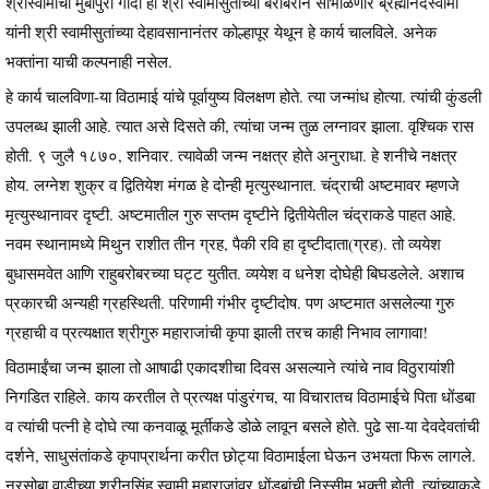
श्रीस्वामींची मुंबापुरी गादी ही श्री स्वामीसुतांच्या बरोबरीने सांभाळणारे ब्रह्मानंदस्वामी
यांनी श्री स्वामीसुतांच्या देहावसानानंतर कोल्हापूर येथून हे कार्य चालविले. अनेक
भक्तांना याची कल्पनाही नसेल.
हे कार्य चालविणा-या विठामाई यांचे पूर्वायुष्य विलक्षण होते. त्या जन्मांध होत्या. त्यांची कुंडली
उपलब्ध झाली आहे. त्यात असे दिसते की, त्यांचा जन्म तुळ लग्नावर झाला. वृश्चिक रास
होती. ९ जुलै १८७०, शनिवार. त्यावेळी जन्म नक्षत्र होते अनुराधा. हे शनीचे नक्षत्र
होय. लग्नेश शुक्र व द्वितियेश मंगळ हे दोन्ही मृत्युस्थानात. चंद्राची अष्टमावर म्हणजे
मृत्युस्थानावर दृष्टी. अष्टमातील गुरु सप्तम दृष्टीने द्वितीयेतील चंद्राकडे पाहत आहे.
नवम स्थानामध्ये मिथुन राशीत तीन ग्रह, पैकी रवि हा दृष्टीदाता(ग्रह). तो व्ययेश
बुधासमवेत आणि राहुबरोबरच्या घट्ट युतीत. व्ययेश व धनेश दोघेही बिघडलेले. अशाच
प्रकारची अन्यही ग्रहस्थिती. परिणामी गंभीर दृष्टीदोष. पण अष्टमात असलेल्या गुरु
ग्रहाची व प्रत्यक्षात श्रीगुरु महाराजांची कृपा झाली तरच काही निभाव लागावा!
विठामाईंचा जन्म झाला तो आषाढी एकादशीचा दिवस असल्याने त्यांचे नाव विठुरायांशी
निगडित राहिले. काय करतील ते प्रत्यक्ष पांडुरंगच, या विचारातच विठामाईचे पिता धोंडबा
व त्यांची पत्नी हे दोघे त्या कनवाळू मूर्तीकडे डोळे लावून बसले होते. पुढे सा-या देवदेवतांची
दर्शने, साधुसंतांकडे कृपाप्रार्थना करीत छोट्या विठामाईला घेऊन उभयता फिरू लागले.
नरसोबा वाडीच्या श्रीनृसिंह स्वामी महाराजांवर धोंडबांची निस्सीम भक्ती होती. त्यांच्याकडे