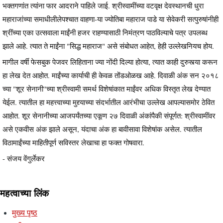
भक्तगणांत त्यांना फार आदराने पाहिले जाई. श्रीस्वामींच्या वटवृक्ष देवस्थानची धुरा
महाराजांच्या समाधीलीलेपश्चात वाहणा-या ज्योतिबा महाराज पाडे या सेवेकरी सत्पुरुषांनीही
श्रींच्या एका उत्सवाला माईंनी हजर राहण्यासाठी निमंत्रण पाठविल्याचे पत्र उपलब्ध
झाले आहे. त्यात ते माईंना "सिद्ध महाराज" असे संबोधत आहेत, हेही उल्लेखनियच होय.
मागील वर्षी फेसबुक पेजवर लिहिताना ज्या नोंदी दिल्या होत्या, त्यात काही दुरुस्त्या करून
हा लेख देत आहोत. माईंच्या कार्याची ही केवळ तोंडओळख आहे. दिवाळी अंक सन २०१८
च्या "शूर सेनानी''च्या श्रीस्वामी समर्थ विशेषांकात माईंवर अधिक विस्तृत लेख देण्यात
येईल. त्यातील हा महत्त्वाच्या मुद्द्याच्या संदर्भातील आरंभीचा उल्लेख आपल्यासमोर ठेवित
आहोत. शूर सेनानीच्या आजपर्यंतच्या एकूण २७ दिवाळी अंकांपैकी संपूर्णत: श्रीस्वामींवर
असे एकवीस अंक झाले असून, यंदाचा अंक हा बावीसावा विशेषांक असेल. त्यातील
विठामाईंच्या माहितीपूर्ण सविस्तर लेखाचा हा फक्त गोषवारा.
- संजय वेंगुर्लेकर
महत्वाच्या लिंक
मुख्य पृष्ठ