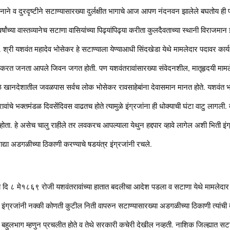
योजनाने व दुरदृष्टीने सटाण्यासारख्या दुर्लक्षीत भागाचे आज आपण नंदनवन झालेले बघतोय ह
्षांच्या वास्तव्यानेच सटाणा वासियांच्या पिढ्यांपिढ्या करीता कुलदैवताच्या स्थानी विराजमान
 श्री यशवंत महादेव भोसेकर हे सटाण्याला येण्याआधी सिंदखेडा येथे मामलेदार पदावर कार्य
 करत जनता आपले जिवन जगत होती. पण यशवंतरावांसारख्या संवेदनशील, मातृहृदयी मामले
े खानदेशातील जवळपास सर्वच लोक भोसेकर रावसाहेबांना देवासमान मानत होते. यशवंत 
ावांचे भक्तमंडळ दिवसेंदिवस वाढतच होते त्यामुळे इंग्रजांना ही धोक्याची घंटा वाटु लागली.
ता. हे असेच चालु राहीले तर लवकरच आपल्याला येथुन हद्दपार व्हावे लागेल अशी भिती इंग्
ाद्या अडगळीच्या ठिकाणी करण्याचे षडयंत्र इंग्रजांनी रचले.
 दि ८ मे१८६९ रोजी यशवंतरावांच्या हातात बदलीचा आदेश पडला व सटाणा येथे मामलेदार म्हण
? इंग्रजांनी नक्की कोणती कुटील निती वापरुन सटाण्यासारख्या अडगळीच्या ठिकाणी त्यां
ी बहुलभाग म्हणुन प्रचलीत होते व तेथे सरकारी कचेरी देखील नव्हती. नाशिक जिल्ह्यात स