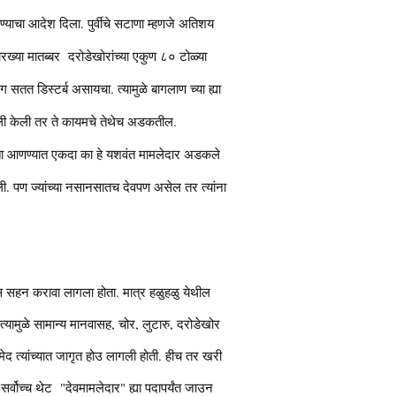
ोण्याचा आदेश दिला. पुर्वीचे सटाणा म्हणजे अतिशय
सारख्या मातब्बर दरोडेखोरांच्या एकुण ८० टोळ्या
ग सतत डिस्टर्ब असायचा. त्यामुळे बागलाण च्या ह्या
ली केली तर ते कायमचे तेथेच अडकतील.
रता आणण्यात एकदा का हे यशवंत मामलेदार अडकले
ली. पण ज्यांच्या नसानसातच देवपण असेल तर त्यांना
स सहन करावा लागला होता. मात्र हळुहळु येथील
त्यामुळे सामान्य मानवासह, चोर, लुटारु, दरोडेखोर
उमेद त्यांच्यात जागृत होउ लागली होती. हीच तर खरी
 सर्वोच्च थेट "देवमामलेदार" ह्या पदापर्यंत जाउन