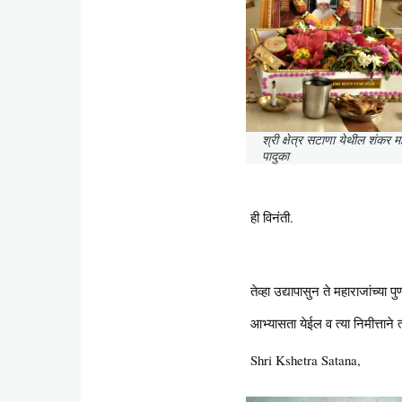
श्री क्षेत्र सटाणा येथील शंकर 
पादुका
ही विनंती.
तेव्हा उद्यापासुन ते महाराजांच्
आभ्यासता येईल व त्या निमीत्ताने त्
Shri Kshetra Satana,