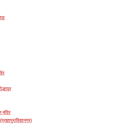
डोदा
दिर
ोल्हापूर
त मंदिर
प्रज्ञापुर/विद्यानगर)