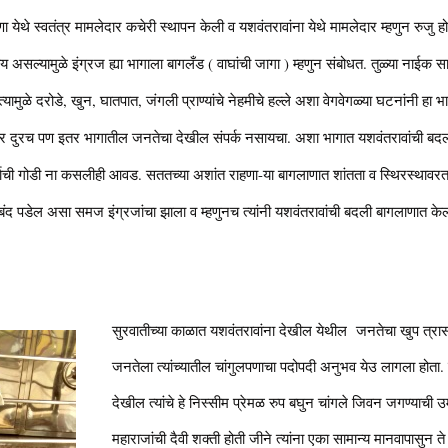
येथे स्वतंत्र मामलेदार कचेरी स्थापन केली व यशवंतरावांना येथे मामलेदार म्हणुन रुजु ह
ीय असल्यामुळे इंग्रज ह्या भागाला बागलँड ( वाघांची जागा ) म्हणुन संबोधत. तुळ्या नाईक 
ामुळे दरोडे, खुन, घातपात, जंगली प्राण्यांचे नेहमीचे हल्ले अशा वेगवेगळ्या घटनांनी हा भा
र दुरच पण इतर भागातील जनतेचा देखील संपर्क नसायचा. अशा भागात यशवंतरावांची बद
्माची गोडी ना कसलीही आवड. सततच्या अशांत राहणा-या बागलाणात शांतता व स्थिरस्थाव
च बंद पडेल असा समज इंग्रजांचा झाला व म्हणुनच त्यांनी यशवंतरावांची बदली बागलाणात के
सुरवातीच्या काळात यशवंतरावांना देखील येथील जनतेचा खुप त्रा
जनतेला त्यांच्यातील चांगुलपणाचा पदोपदी अनुभव येउ लागला होता. 
देखील त्यांचे हे निस्सीम प्रेमळ रुप बघुन चांगले जिवन जगण्याची 
महाराजांची दैवी शक्ती होती जीने त्यांना एका सामान्य मानवापासुन ते