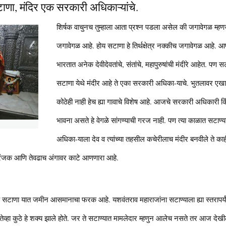
सटाणा, मंदिर एक सरकारी अधिकाऱ्यांचे.
शिर्षक वाचुनच तुम्हाला आता प्रश्न पडला असेल की जगावेगळ म्ह
जगावेगळ आहे. होय सटाणा हे तिर्थक्षेत्र नक्कीच जगावेगळ आहे. आ
भारतात अनेक देवीदेवतांचे, संतांचे, महापुरुषांची मंदीरे आहेत. पण
सटाणा येथे मंदीर आहे ते एका सरकारी अधिका-याचे. भुतलावर एखाद
कोठेही नाही हेच ह्या गावाचे विशेष आहे. आजचे सरकारी अधिकारी क
भावना असते हे वेगळे सांगण्याची गरज नाही. पण त्या काळात सटा
अधिका-याला देव व त्यांच्या तहसील कचेरीलाच मंदीर बनवीले ते 
रंजक आणि तेवढाच अंगावर काटे आणणारा आहे.
सटाणा यात जमीन आसमानाचा फरक आहे. यशवंतराव महाराजांना सटाण्याला ह्या स्तरापर्
 तेव्हा कुठे हे शक्य झाले होते. जर ते सटाण्यात मामलेदार म्हणुन आलेच नसते तर आज देखी