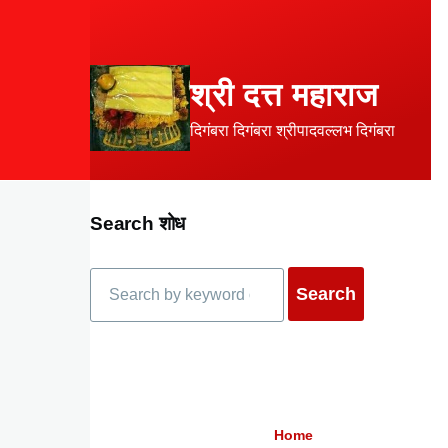
Skip to main content
श्री दत्त महाराज
दिगंबरा दिगंबरा श्रीपादवल्लभ दिगंबरा
Search शोध
Search
Home
Breadcrumb