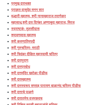
प्रमुख दत्तभक्त
प्राकृत वासुदेव मनन सार
मल्हारी महात्म्य, श्री नानामहाराज तराणेकर
महासाधू श्री दत्त दिगंबर अण्णाबुवा महाराज, मिरज
रुद्राष्टकं- तुलसीदास
श्रावणमास महात्म्य
श्री करुणात्रिपदी
श्री गुरुचरित्र- मराठी
श्री चिदंबर दीक्षित महास्वामी चरित्र
श्री दत्तपुराण
श्री दत्तप्रबोध
श्री दत्तमंदिर खरोळा पीडीफ
श्री दत्तमहात्म्य
श्री दत्तस्वरूप सप्ताह पारायण बाळानंद चरित्र पीडीफ
श्री दत्ताचे पाळणे
श्री दत्तात्रेय वज्रकवच
श्री दिक्षित स्वामी महाराजांचे चरित्र