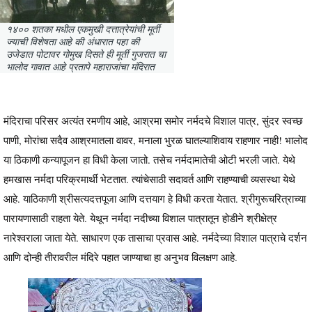
१४०० शतका मधील एकमुखी दत्तात्रेयांची मूर्ती
ज्याची विशेषता आहे की अंधारात पहा की
उजेडात पोटावर गोमुख दिसते ही मूर्ती गुजरात चा
भालोद गावात आहे प्रतापे महाराजांचा मंदिरात
मंदिराचा परिसर अत्यंत रमणीय आहे, आश्रमा समोर नर्मदचे विशाल पात्र, सुंदर स्वच्छ
पाणी, मोरांचा सदैव आश्रमातला वावर, मनाला भुरळ घातल्याशिवाय राहणार नाही! भालोद
या ठिकाणी कन्यापूजन हा विधी केला जातो. तसेच नर्मदामातेची ओटी भरली जाते. येथे
हमखास नर्मदा परिक्रमार्थी भेटतात. त्यांचेसाठी सदावर्त आणि राहण्याची व्यसस्था येथे
आहे. याठिकाणी श्रीसत्यदत्तपूजा आणि दत्तयाग हे विधी करता येतात. श्रीगुरूचरित्राच्या
पारायणासाठी राहता येते. येथून नर्मदा नदीच्या विशाल पात्रातून होडीने श्रीक्षेत्र
नारेश्वराला जाता येते. साधारण एक तासाचा प्रवास आहे. नर्मदेच्या विशाल पात्राचे दर्शन
आणि दोन्ही तीरावरील मंदिरे पहात जाण्याचा हा अनुभव विलक्षण आहे.