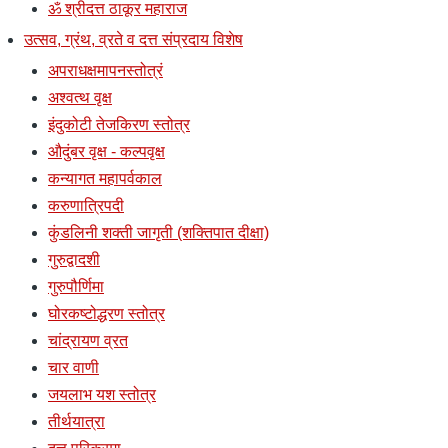
ॐ श्रीदत्त ठाकूर महाराज
उत्सव, ग्रंथ, व्रते व दत्त संप्रदाय विशेष
अपराधक्षमापनस्तोत्रं
अश्वत्थ वृक्ष
इंदुकोटी तेजकिरण स्तोत्र
औदुंबर वृक्ष - कल्पवृक्ष
कन्यागत महापर्वकाल
करुणात्रिपदी
कुंडलिनी शक्ती जागृती (शक्तिपात दीक्षा)
गुरुद्वादशी
गुरुपौर्णिमा
घोरकष्टोद्धरण स्तोत्र
चांद्रायण व्रत
चार वाणी
जयलाभ यश स्तोत्र
तीर्थयात्रा