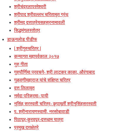
श्रीचंद्रलापरमेश्वरी
श्रीपाद श्रीवल्लभ चरितामृत ग्रंथ
श्रीमद् दत्तात्रेयसहस्रनामावली
सिद्धमंगलस्तोत्र
डाऊनलोड पीडीफ
| श्रीगुरुचरित्र |
कन्यागत महापर्वकाल २०१७
गुरु गीता
गुरुपौर्णिमा प्रवचने- श्री लाटकर काका, औरंगाबाद
गुळवणीमहाराज यांचे संक्षिप्त चरित्र
दत्त लिलामृत
नर्मदा परिक्रमा- पायी
नृसिंह सरस्वती चरित्र- कृपामूर्ती श्रीनृसिंहसरस्वती
प. श्रीनारायणस्वामी, नरसोबावाडी
पिठापूर-कुरवपूर-दत्तधाम यात्रा
प्रमुख दत्तक्षेत्रे