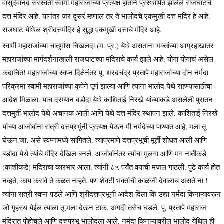
वासुदेवानंद सरस्वती स्वामी महाराजांच्या प्रत्यक्ष हाताने प्रस्थापित झालेले राजघाटचे
दत्त मंदिर आहे. यानंतर जर दुसरं म्हणाल तर ते भालोदचे एकमुखी दत्त मंदिर हे आहे.
राजघाट येथिल श्रीदत्तमंदिर हे सुद्धा एकमुखी दत्ताचे मंदिर आहे.
स्वामी महाराजांच्या चातुर्मास चिखलदा (म. प्र.) येथे असताना भक्तांच्या आग्रहाखातर
महाराजांच्या मार्गदर्शनाखाली राजघाटच्या मंदिराचे कार्य झाले आहे. योगा योगाचं असेल
कदाचित! महाराजांच्या स्वप्न दिक्षेनंतर पू. शरदचंद्र प्रतापे महाराजांच्या दोन नर्मदा
परिक्रमा स्वामी महाराजांच्या कृपेने पूर्ण झाल्या आणि त्यांना भालोद येथे राहण्यासाठीचा
आदेश मिळाला. याच दरम्यान बडोदा येथे काशिताई निरखे यांच्याकडे असलेली पुरातन
दत्तमुर्ती भालोद येथे अचानक आली आणि येथे दत्त मंदिर स्थापन झाले. काशिताई निरखे
यांच्या आजोबांना रात्री दत्तप्रभूंनी प्रत्यक्ष येऊन मी नर्मदेच्या पाण्यात आहे, मला तू
घेऊन जा, असे स्वप्नामध्ये सांगितले. त्याप्रमाणे दत्तप्रभूंची मूर्ती शोधत आली आणि
बडोदा येथे त्यांचे मंदिर देखिल बनले. आजोबांनंतर त्यांचा मुलगा आणि मग नातीकडे
(काशीकडे) मंदिराचा कारभार आला. त्यांनी ८५ पर्यंत वयाची मजल गाठली. पुढे कार्य होत
नव्हते, काय करावे ते कळत नव्हते. पण शेवटी भक्तांची काळजी देवालाच असते ना !
त्यांना रात्री स्वप्न पडले आणि श्रीदत्तप्रभूंनी आदेश दिला कि उद्या नर्मदा किनाऱ्यावरून
जो गृहस्थ येईल त्याला तू मला देऊन टाक. अगदी तसेच घडले. पू. प्रतापे महाराज
मंदिरात पोहोचले आणि दत्तप्रभू भालोदला आले. नर्मदा किनाऱ्यावरील भालोद येथिल ही