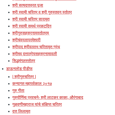
श्री सत्यदत्तव्रत पूजा
श्री स्वामी चरित्र व श्री गुरुस्तवन स्तोत्र
श्री स्वामी चरित्र सारामृत
श्री स्वामी समर्थ प्रकटदिन
श्रीगुरुसहस्रनामस्तोत्रम्
श्रीचंद्रलापरमेश्वरी
श्रीपाद श्रीवल्लभ चरितामृत ग्रंथ
श्रीमद् दत्तात्रेयसहस्रनामावली
सिद्धमंगलस्तोत्र
डाऊनलोड पीडीफ
| श्रीगुरुचरित्र |
कन्यागत महापर्वकाल २०१७
गुरु गीता
गुरुपौर्णिमा प्रवचने- श्री लाटकर काका, औरंगाबाद
गुळवणीमहाराज यांचे संक्षिप्त चरित्र
दत्त लिलामृत