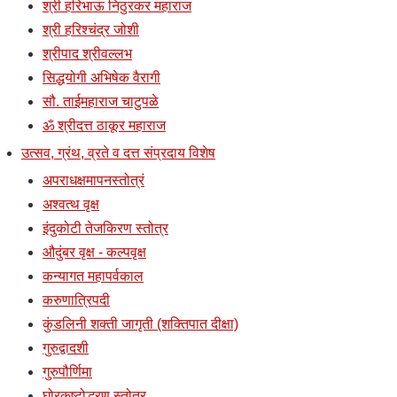
श्री हरिभाऊ निठुरकर महाराज
श्री हरिश्चंद्र जोशी
श्रीपाद श्रीवल्लभ
सिद्धयोगी अभिषेक वैरागी
सौ. ताईमहाराज चाटुपळे
ॐ श्रीदत्त ठाकूर महाराज
उत्सव, ग्रंथ, व्रते व दत्त संप्रदाय विशेष
अपराधक्षमापनस्तोत्रं
अश्वत्थ वृक्ष
इंदुकोटी तेजकिरण स्तोत्र
औदुंबर वृक्ष - कल्पवृक्ष
कन्यागत महापर्वकाल
करुणात्रिपदी
कुंडलिनी शक्ती जागृती (शक्तिपात दीक्षा)
गुरुद्वादशी
गुरुपौर्णिमा
घोरकष्टोद्धरण स्तोत्र