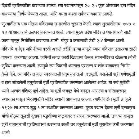
दिवशी प्रतिष्ठापित करण्यात आल्या. त्या स्थानापासून २०-२५ फूट अंतरावर दत्त मंदिर
बांधण्याचा निर्णय घेण्यात आला. आणि बघता बघता सर्वजण कामास लागले.
सुरवातीलाच एक मोठ्या मंदिराच्या उभारणीस सुरवात केली. त्यात सुरवातीलाच ७×७ ×
१२ या आकाराचे तळघर बनवण्यात आले. त्याचा मुख्य उद्देश मंदिरात ध्यानधारणे साठी
जागा म्हणून नियोजित करण्यात आली. गोपुर व कळसाची उंची २५' घेण्यात आली.
मंदिराचे गर्भगृह जमिनीच्या वरती असले तरीही डाव्या बाजूने ध्यान मंदिरात उतारण्या साठी
पायऱ्या करण्यात आल्या. जमिनी लगत काही खिडक्या ठेऊन ध्यानमंदिरात खेळत्या हवेची
सुविधा करण्यात आली. त्यामुळे त्या ठिकाणी ध्यानास प्रसन्न व शांत वातावरण निर्माण
केले गेले. त्या मंदिरात बाल स्वरूपातली पद्मसनातली दत्तमूर्ती, बसलेली श्री गणेशमूर्ती
व हात जोडलेली हनुमंताची मूर्ती प्रतिष्ठापित करण्यात आलेल्या आहेत. या सर्व मूर्तींची
ध्याने अत्यंत वैशिष्ठ पूर्ण आहेत. या मूर्ती जयपूर येथे बनवून आणल्या व सांताक्रूझ
स्थानका पासून मिरवणुकीने मंदिर स्थानी आणण्यात आल्या. त्यापैकी दोन मूर्ती ३ जुलै
१९२४ ला आषाढ शुद्ध १ ला स्थापित करण्यात आल्या. मुख्य स्थान देवता श्री दत्तात्रय
यांची मोठ्या तुलसी वृंदावन पद्धतीच्या कट्यावर स्थापना करण्यात आली. उजव्या बाजूस
श्री गजाननाची प्रतिष्ठापना करण्यात आली तर हनुमंताची मूर्ती नुसतीच उभी करण्यात
आली.