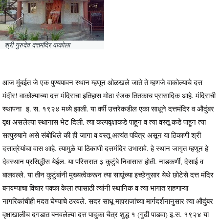
श्री गुरुदेव दत्तमंदिर वाकोला
आज मुंबईत जे एक पुण्यपावन स्थान म्हणून ओळखले जाते ते म्हणजे वाकोल्याचे दत्त
मंदीर! वाकोल्याच्या दत्त मंदिराचा इतिहास मोठा रंजक तितकाच प्रासादिक आहे. मंदिराची
स्थापना इ. स. १९२४ मध्ये झाली. या वर्षी उत्तरेकडील एका साधूने दत्तमंदिर व औदुंबर
वृक्ष असलेल्या स्थानास भेट दिली. त्या कल्पवृक्षाकडे पाहून व त्या वस्तू कडे पाहून त्या
सत्पुरुषाने असे संबोधिले की ही जागा व वस्तू अत्यंत पवित्र असून या ठिकाणी श्री
दत्तात्रेयांचा वास आहे. त्यामुळे या ठिकाणी दत्तमंदिर उभारावे. हे स्थान जागृत म्हणून हे
देवस्थान प्रसिद्धीस येईल. या परिसरात ३ कुटुंबे निवासास होती. नाडकर्णी, देसाई व
बालवल्ले. या तीन कुटुंबांनी मुख्यत्वेकरून त्या साधूंच्या इच्छेनुसार येथे छोटेसे दत्त मंदिर
बनवण्याचा विचार पक्का केला त्यासाठी त्यांनी स्थानिक व त्या भागात राहणाऱ्या
नागरिकांचीही मदत घेण्याचे ठरवले. सदर साधू महाराजांच्या मार्गदर्शनानुसार त्या औदुंबर
वृक्षाखालीच दगडात बनवलेल्या दत्त पादुका चैत्र शुद्ध १ (गुढी पाडवा) इ.स. १९२४ या