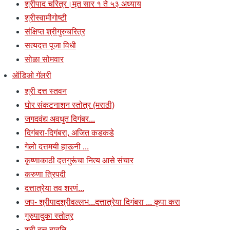
श्रीपाद चरित्र।मृत सार १ ते ५३ अध्याय
श्रीस्वामीगोष्टी
संक्षिप्त श्रीगुरुचरित्र
सत्यदत्त पूजा विधी
सोळा सोमवार
ऑडिओ गॅलरी
श्री दत्त स्तवन
घोर संकटनाशन स्तोत्र (मराठी)
जगदवंद्य अवधुत दिगंबर...
दिगंबरा-दिगंबरा, अजित कडकडे
गेलो दत्तमयी हाऊनी ...
कृष्णाकाठी दत्तगुरूंचा नित्य आसे संचार
करुणा त्रिपदी
दत्तात्रेया तव शरणं...
जप- श्रीपादश्रीवल्लभ...दत्तात्रेया दिगंबरा ... कृपा करा
गुरुपादुका स्तोत्र
श्री दत्त बावनि