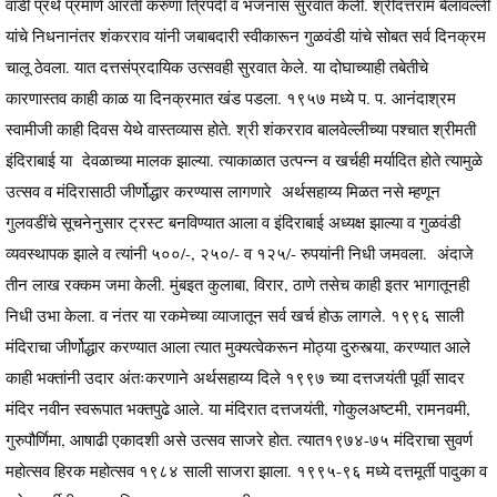
वाडी प्रथे प्रमाणे आरती करुणा त्रिपदी व भजनास सुरवात केली. श्रीदत्तराम बेलावल्ली
यांचे निधनानंतर शंकरराव यांनी जबाबदारी स्वीकारून गुळवंडी यांचे सोबत सर्व दिनक्रम
चालू ठेवला. यात दत्तसंप्रदायिक उत्सवही सुरवात केले. या दोघाच्याही तबेतीचे
कारणास्तव काही काळ या दिनक्रमात खंड पडला. १९५७ मध्ये प. प. आनंदाश्रम
स्वामीजी काही दिवस येथे वास्तव्यास होते. श्री शंकरराव बालवेल्लीच्या पश्चात श्रीमती
इंदिराबाई या देवळाच्या मालक झाल्या. त्याकाळात उत्पन्न व खर्चही मर्यादित होते त्यामुळे
उत्सव व मंदिरासाठी जीर्णोद्धार करण्यास लागणारे अर्थसहाय्य मिळत नसे म्हणून
गुलवडींचे सूचनेनुसार ट्रस्ट बनविण्यात आला व इंदिराबाई अध्यक्ष झाल्या व गुळवंडी
व्यवस्थापक झाले व त्यांनी ५००/-, २५०/- व १२५/- रुपयांनी निधी जमवला. अंदाजे
तीन लाख रक्कम जमा केली. मुंबइत कुलाबा, विरार, ठाणे तसेच काही इतर भागातूनही
निधी उभा केला. व नंतर या रकमेच्या व्याजातून सर्व खर्च होऊ लागले. १९९६ साली
मंदिराचा जीर्णोद्धार करण्यात आला त्यात मुक्यत्वेकरून मोठ्या दुरुस्त्या, करण्यात आले
काही भक्तांनी उदार अंतःकरणाने अर्थसहाय्य दिले १९९७ च्या दत्तजयंती पूर्वी सादर
मंदिर नवीन स्वरूपात भक्तपुढे आले. या मंदिरात दत्तजयंती, गोकुलअष्टमी, रामनवमी,
गुरुपौर्णिमा, आषाढी एकादशी असे उत्सव साजरे होत. त्यात१९७४-७५ मंदिराचा सुवर्ण
महोत्सव हिरक महोत्सव १९८४ साली साजरा झाला. १९९५-९६ मध्ये दत्तमूर्ती पादुका व