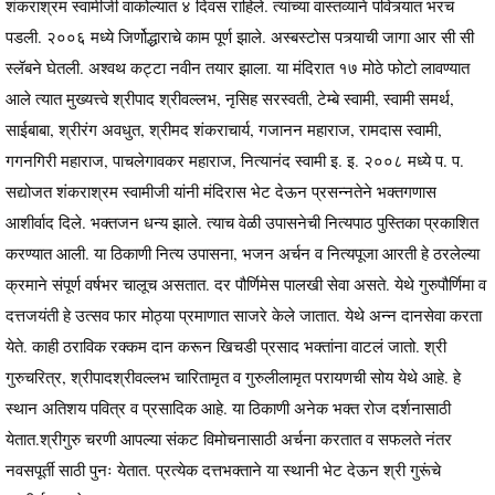
शंकराश्रम स्वामीजी वाकोल्यात ४ दिवस राहिले. त्यांच्या वास्तव्याने पवित्र्यात भरच
पडली. २००६ मध्ये जिर्णोद्धाराचे काम पूर्ण झाले. अस्बस्टोस पत्र्याची जागा आर सी सी
स्लॅबने घेतली. अश्वथ कट्टा नवीन तयार झाला. या मंदिरात १७ मोठे फोटो लावण्यात
आले त्यात मुख्यत्त्वे श्रीपाद श्रीवल्लभ, नृसिह सरस्वती, टेम्बे स्वामी, स्वामी समर्थ,
साईबाबा, श्रीरंग अवधुत, श्रीमद शंकराचार्य, गजानन महाराज, रामदास स्वामी,
गगनगिरी महाराज, पाचलेगावकर महाराज, नित्यानंद स्वामी इ. इ. २००८ मध्ये प. प.
सद्योजत शंकराश्रम स्वामीजी यांनी मंदिरास भेट देऊन प्रसन्नतेने भक्तगणास
आशीर्वाद दिले. भक्तजन धन्य झाले. त्याच वेळी उपासनेची नित्यपाठ पुस्तिका प्रकाशित
करण्यात आली. या ठिकाणी नित्य उपासना, भजन अर्चन व नित्यपूजा आरती हे ठरलेल्या
क्रमाने संपूर्ण वर्षभर चालूच असतात. दर पौर्णिमेस पालखी सेवा असते. येथे गुरुपौर्णिमा व
दत्तजयंती हे उत्सव फार मोठ्या प्रमाणात साजरे केले जातात. येथे अन्न दानसेवा करता
येते. काही ठराविक रक्कम दान करून खिचडी प्रसाद भक्तांना वाटलं जातो. श्री
गुरुचरित्र, श्रीपादश्रीवल्लभ चारितामृत व गुरुलीलामृत परायणची सोय येथे आहे. हे
स्थान अतिशय पवित्र व प्रसादिक आहे. या ठिकाणी अनेक भक्त रोज दर्शनासाठी
येतात.श्रीगुरु चरणी आपल्या संकट विमोचनासाठी अर्चना करतात व सफलते नंतर
नवसपूर्ती साठी पुनः येतात. प्रत्येक दत्तभक्ताने या स्थानी भेट देऊन श्री गुरूंचे