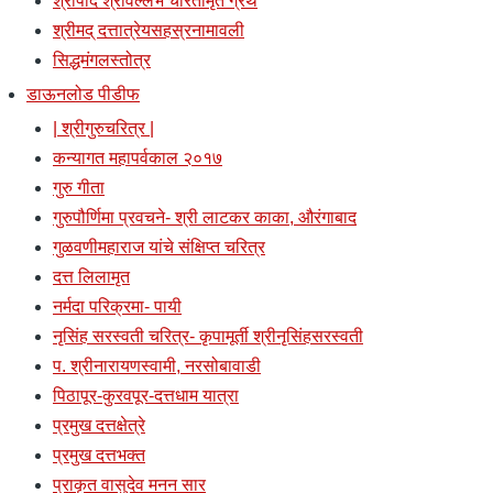
श्रीपाद श्रीवल्लभ चरितामृत ग्रंथ
श्रीमद् दत्तात्रेयसहस्रनामावली
सिद्धमंगलस्तोत्र
डाऊनलोड पीडीफ
| श्रीगुरुचरित्र |
कन्यागत महापर्वकाल २०१७
गुरु गीता
गुरुपौर्णिमा प्रवचने- श्री लाटकर काका, औरंगाबाद
गुळवणीमहाराज यांचे संक्षिप्त चरित्र
दत्त लिलामृत
नर्मदा परिक्रमा- पायी
नृसिंह सरस्वती चरित्र- कृपामूर्ती श्रीनृसिंहसरस्वती
प. श्रीनारायणस्वामी, नरसोबावाडी
पिठापूर-कुरवपूर-दत्तधाम यात्रा
प्रमुख दत्तक्षेत्रे
प्रमुख दत्तभक्त
प्राकृत वासुदेव मनन सार