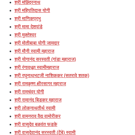
श्री मछिंद्रनाथ
श्री महिपतिदास योगी
श्री माणिकप्रभु
श्री मामा देशपांडे
श्री मुक्तेश्वर
श्री मोतीबाबा योगी जामदार
श्री मौनी स्वामी महाराज
श्री योगानंद सरस्वती (गांडा महाराज)
श्री रंगावधूत स्वामीमहाराज
श्री रघुनाथभटजी नाशिककर (सतरावे शतक)
श्री रामकृष्ण क्षीरसागर महाराज
श्री रामचंद्र योगी
श्री रामानंद बिडकर महाराज
श्री लोकनाथतीर्थ स्वामी
श्री वामनराव वैद्य वामोरीकर
श्री वासुदेव बळवंत फडके
श्री वासुदेवानंद सरस्वती (टेंबे) स्वामी