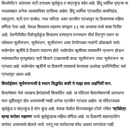
किलोमीटर अंतरावर श्री.दत्तधाम सूर्यकुंड व चंद्रकुंड पर्वत आहे. हिंदू धार्मिक दृष्ट्या या
स्थळाबद्दल अनेक आख्यायिका प्रसिध्द आहेत. हिंदू धार्मिक ग्रंथातील काशीखंड,
पद्यपुराण, श्री.दत्त प्रबोध, नाथ चरित्र अशा प्राचीन ग्रंथातून या ठिकाणाचा महिमा
वर्णिला गेला आहे. वेरूळ शिवालय महात्म्य संस्कृत ३३ व्या अध्याया मध्ये याचा निर्देश
आहे. देवगीरीतील दिशेसूर्यकुंड शिवालय दत्तात्रय मनस्थान तीर्थ त्रिगुण पावन या
पर्वताला सुलीभंजन, सुर्यभंजन, शुलीभंजन अशा वेगवेगळ्या नावांनी ओळखले जाते.
मार्कण्डेय ॠषींचे हे ठिकाण तपारण्य होते. मार्कण्डेय ॠषीच्या तपश्चर्येने प्रसन्न होऊन
त्यांच्यावरील मृत्यूसंकट श्री शिवाने टाळल्याची कथा 'शुलीभंजन' तथा 'सुर्यभंजन' या
ग्रंथात आहे. मार्कण्डेय ॠषींनी या ठिकाणी तपश्चर्या केल्याचा उल्लेख उपरिनिर्दिष्ट सर्व
ग्रंथातून आला आहे.
शिवदेईश्वर सुर्यभंजनासी हे स्थान सिद्धपीठ कशी ये माझा वास अहर्निशीं मान.
कैवल्येश्वर येथे जवळच हेमांडपंथी शिवमंदिर आहे. या मंदिरात कैवल्येश्वराची आराधना
फार पूर्वीपासून होत असल्याची ग्वाही अनेक प्राचीन ग्रंथात आहेत. या मंदिराजवळ
'श्रीक्षेत्र
सूर्यकुंड व चंद्रकुंड हे दोन कुंड आहे. वेरूळ येथील विनायकबुवा टोपरे रचित
ब्रम्ह सरोवर महात्म्य'
मध्ये सूर्यकुंडाचा महिमा वर्णिला आहे. या ठिकाणी सहस्त्रलिंग
सरोवर असल्याचे बोलले जाते. परंतु त्या सरोवराचा शोध अद्याप लागलेला नाही.