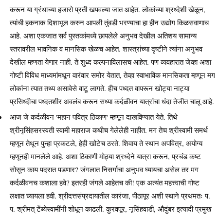
करून या ग्रंथाच्या हजारो प्रती खपवल्या जात आहेत. लोकांच्या श्रध्देशी खेळून,
त्यांची हकनाक दिशाभूल करुन आपली तुंबडी भरण्याचा हा हीन उद्योग किळसवाणाच
आहे. अशा एकजात सर्व पुस्तकांमध्ये छापलेले अनुभव देखील अतिशय सामान्य
स्तरावरील भावनिक व मानसिक खेळच आहेत. शास्त्रांच्या दृष्टीने त्यांना अनुभव
देखील म्हणता येणार नाही. ते शुध्द कल्पनाविलासच आहेत. पण व्यवहारात जेव्हा अशा
गोष्टी विविध माध्यमांमधून वारंवार समोर येतात, तेव्हा स्वाभाविक मानसिकता म्हणून मग
लोकांना त्यात तथ्य असावेसे वाटू लागते. हीच पध्दत वापरून खोट्या नाट्या
प्रसिध्दीचा पध्दतशीर अवलंब करून सध्या कर्दळीवन यात्रांचा धंदा तेजीत चालू आहे.
आज जे कर्दळीवन 'महान पवित्र ठिकाण' म्हणून दाखविण्यात येते. तिथे
श्रीनृसिंहसरस्वती स्वामी महाराज कधीच गेलेलेही नाहीत. मग तेच श्रीस्वामी समर्थ
म्हणून तेथून पुन्हा प्रकटले, हेही खोटेच ठरते. शिवाय ते स्थान अपवित्र, अयोग्य
म्हणूनही मानलेले आहे. अशा ठिकाणी मोठ्या श्रध्देने यात्रा करून, प्रचंड कष्ट
सोसून काय पदरात पडणार? जंगलात निसर्गाचा अनुभव घ्यायचा असेल तर मग
कर्दळीवनच कशाला हवे? इतरही जंगले आहेतच की! एक अत्यंत महत्त्वाची गोष्ट
लक्षात घ्यायला हवी. श्रीदत्तसंप्रदायातील कारंजा, पीठापूर अशी स्थाने प्रथमतः प.
प. श्रीमत् टेंब्येस्वामींनी शोधून काढली. कुरवपूर, नृसिंहवाडी, औदुंबर इत्यादी प्रमुख