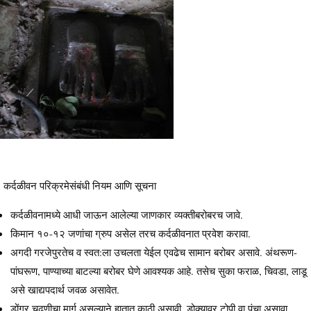
कर्दळीवन परिक्रमेसंबंधी नियम आणि सूचना
कर्दळीवनामध्ये आधी जाऊन आलेल्या जाणकार व्यक्तीबरोबरच जावे.
किमान १०-१२ जणांचा ग्रुप असेल तरच कर्दळीवनात प्रवेश करावा.
अगदी गरजेपुरतेच व स्वत:ला उचलता येईल एवढेच सामान बरोबर असावे. अंथरूण-
पांघरूण, पाण्याच्या बाटल्या बरोबर घेणे आवश्यक आहे. तसेच सुका फराळ, चिवडा, लाडू
असे खाद्यपदार्थ जवळ असावेत.
डोंगर चढणीचा मार्ग असल्याने हातात काठी असावी. डोक्यावर टोपी वा पंचा असावा.