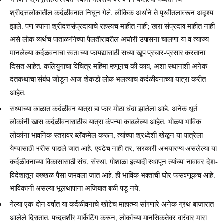
श्रीदत्तलोकातील कर्दळीवनात निघून गेले. लौकिक अर्थाने ते पृथ्वीतलावरून अदृश्य
झाले. पण ज्यांना श्रीदत्तसंप्रदायाचे रहस्यच माहीत नाही; खरा संप्रदाय माहीत नाही
असे लोक व्यर्थच पाताळगंगेच्या पैलतीरावरील अघोरी उपासना चालणा-या व त्याज्य
मानलेल्या कर्दळवनाचा स्वतःच्या फायद्यासाठी सध्या खूप प्रचार-प्रसार करताना
दिसत आहेत. कलियुगाचा विचित्र महिमा म्हणूनच की काय, अशा स्थानांशी अनेक
दंतकथांचा संबंध जोडून आज शेकडो लोक भलत्याच कर्दळीवनाच्या यात्रा करीत
आहेत.
सध्याच्या काळात कर्दळीवन यात्रा हा फार मोठा धंदा झालेला आहे. अनेक धूर्त
लोकांनी खास कर्दळीवनासाठीच यात्रा कंपन्या काढलेल्या आहेत. भोळ्या भाविक
लोकांना भावनिक स्तरावर ब्लॅकमेल करून, त्यांच्या श्रध्देशी खेळून या यात्रेला
येण्यासाठी भरीस पाडले जात आहे. एवढेच नाही तर, सरकारी अभयारण्य असलेल्या या
कर्दळीवनाच्या विकासासाठी संघ, संस्था, गोशाळा इत्यादी स्थापून त्यांच्या नावावर देश-
विदेशातून बख्खळ पैसा जमवला जात आहे. ही भाविक भक्तांची घोर फसवणूकच आहे.
भाविकांनी असल्या भूलथापांना अजिबात बळी पडू नये.
गेल्या एक-दोन वर्षात या कर्दळीवनाचे खोटेच माहात्म्य सांगणारे अनेक ग्रंथ बाजारात
आलेले दिसतात. पध्दतशीर मार्केटिंग करून, लोकांच्या मानसिकतेवर वारंवार मारा