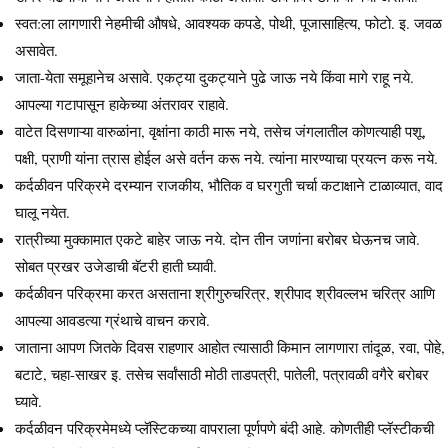
स्वत:ला लागणारी नेहमीची औषधे, आवश्यक कपडे, पोथी, पूजासाहित्य, फोटो. इ. जवळ
असावेत.
जाता-येता समूहानेच असावे. एकट्या दुकट्याने पुढे जाऊ नये किंवा मागे राहू नये.
आपल्या गटापासून हाकेच्या अंतरावर राहावे.
वाटेत दिसणाऱ्या वारुळांना, वृक्षांना काठी मारू नये, तसेच जंगलातील कोणत्याही पशू,
पक्षी, प्राणी यांना त्रास होईल असे वर्तन करू नये. त्यांना मारण्याचा प्रयत्न करू नये.
कर्दळीवन परिक्रमे दरम्यान राजकीय, भौतिक व घरगुती चर्चा कटाक्षाने टाळाव्यात, वाद
घालू नयेत.
रात्रीच्या मुक्कामात एकटे बाहेर जाऊ नये. दोन तीन जणांना बरोबर घेऊनच जावे.
सोबत प्रखर उजेडाची बॅटरी हाती घ्यावी.
कर्दळीवन परिक्रमा करत असताना श्रीगुरुचरित्र, श्रीपाद श्रीवल्लभ चरित्र आणि
आपल्या आवडत्या ग्रंथाचे वाचन करावे.
जाताना आपण जितके दिवस राहणार आहोत त्यासाठी किमान लागणारा तांदूळ, रवा, पोहे,
बटाटे, चहा-साखर इ. तसेच सर्वांसाठी मोठी ताडपत्री, पातेली, पत्रावळी वगैरे बरोबर
घ्यावे.
कर्दळीवन परिक्रमेमध्ये प्लॅस्टिकच्या वापराला पूर्णपणे बंदी आहे. कोणतीही प्लॅस्टीकची