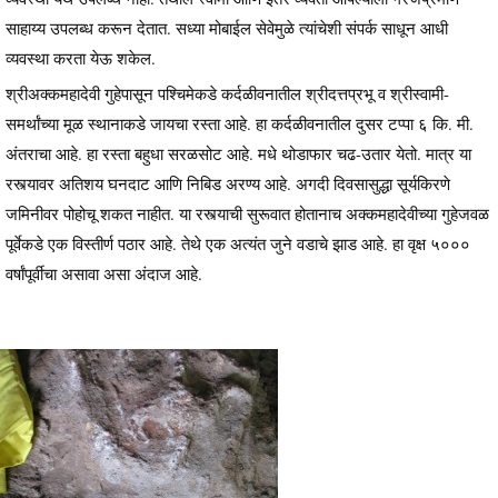
साहाय्य उपलब्ध करून देतात. सध्या मोबाईल सेवेमुळे त्यांचेशी संपर्क साधून आधी
व्यवस्था करता येऊ शकेल.
श्रीअक्कमहादेवी गुहेपासून पश्चिमेकडे कर्दळीवनातील श्रीदत्तप्रभू व श्रीस्वामी-
समर्थांच्या मूळ स्थानाकडे जायचा रस्ता आहे. हा कर्दळीवनातील दुसर टप्पा ६ कि. मी.
अंतराचा आहे. हा रस्ता बहुधा सरळसोट आहे. मधे थोडाफार चढ-उतार येतो. मात्र या
रस्त्यावर अतिशय घनदाट आणि निबिड अरण्य आहे. अगदी दिवसासुद्धा सूर्यकिरणे
जमिनीवर पोहोचू शकत नाहीत. या रस्त्याची सुरूवात होतानाच अक्कमहादेवीच्या गुहेजवळ
पूर्वेकडे एक विस्तीर्ण पठार आहे. तेथे एक अत्यंत जुने वडाचे झाड आहे. हा वृक्ष ५०००
वर्षांपूर्वीचा असावा असा अंदाज आहे.