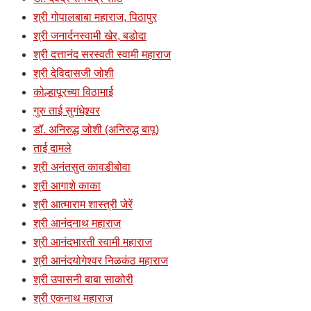
श्री गोपालबाबा महाराज, पिठापुर
श्री जनार्दनस्वामी खेर, बडोदा
श्री दत्तानंद सरस्वती स्वामी महाराज
श्री देविदासजी जोशी
कोल्हापूरच्या विठामाई
गुरु ताई सुगंधेश्र्वर
डॉ. अनिरुद्ध जोशी (अनिरुद्ध बापू)
ताई दामले
श्री अनंतसुत कावडीबोवा
श्री आगाशे काका
श्री आत्माराम शास्त्री जेरें
श्री आनंदनाथ महाराज
श्री आनंदभारती स्वामी महाराज
श्री आनंदयोगेश्वर निळकंठ महाराज
श्री उपासनी बाबा साकोरी
श्री एकनाथ महाराज