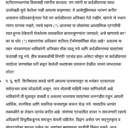
श्रीदत्तस्थानांचा विकासही त्यांनीच करवला. पण त्यांनी या कर्दळीवनाचा साधा
उल्लेखही कुठे केलेला नाही आपल्या वाङ्मयात. ते आसेतुहिमाचल भ्रमण करीत
असताना मल्लिकार्जुनाला गेले पण कर्दळीवनात अजिबात गेले नाहीत. म्हणजे जे स्थान
त्यांना मान्यच नव्हते, त्याचे महत्त्व (?) आजच्या या लोकांच्या आध्यात्मिक प्रगतीची
स्वत:हूनच ठेकेदारी घेतलेल्या तथाकथित बाजारबुणग्यांना जाणवले; असे म्हणायचे का?
का या थोर (?) महाभागांचा अधिकार श्रीमत् टेंब्येस्वामींपेक्षा मोठा आहे? असल्या या
तद्दन भंपकपणाला भाविकांनी अजिबात भीक घालू नये आणि कर्दळीवनाच्या यात्रांच्या
फंदातही पडू नये, हीच कळकळीची विनंती! प्रचंड हाल-अपेष्टा सोसून या कर्दळीवनात
यात्रेला जाण्यापेक्षा घरी बसून केलेली यथाशक्य उपासना देखील जास्त लाभदायक
ठरेल!
प. पू. श्री. शिरीषदादा कवडे यांनी आपल्या प्रवचनातून या भयंकर प्रकाराला
सर्वप्रथम वाचा फोडलेली असून, फार मोलाची माहिती त्यात सांगितलेली आहे.
भाविकांनी ती मुळातून वाचावी व असल्या भलत्याच यात्रांच्या भानगडीत पडून आपली
आर्थिक, मानसिक आणि भावनिक फसवणूक करून घेऊ नये. यासाठीच अत्यंत
तळमळीने हा लेखन-प्रपंच करीत आहे. संतांच्या ग्रंथातील वरवर न समजणारी रहस्ये
अधिकारी विभूतींकडूनच समजून घेतली पाहिजेत. विद्वान असेल पण सद्गुरुकृपा व
संप्रदायोक्त साधना नसेल तर अशांच्या म्हणण्याला काडीची किंमत नसते. आज