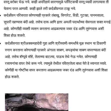
वस्तू बरोबर घेऊ नये. काही अपरिहार्य कारणामुळे प्लॅस्टिकची वस्तू घ्यावी लागल्यास ती
येताना परत आणावी. काही झाले तरी कर्दळीवनात टाकू नये.
कर्दळीवन परिसरात कोणत्याही प्रकारे तंबाखू, सिगारेट, विडी, गुटखा, पानमसाला,
सुपारी खाण्यास बंदी आहे. तसेच दारू आणि इतर अमली पदार्थांच्या सेवनाला सक्त मनाई
आहे. कोणतीही व्यक्ती व्यसन करताना आढळल्यास जबर दंड आणि तुरुंगवास अशी
शिक्षा होऊ शकते.
कर्दळीवनात श्रीअक्कमहादेवी गुहा आणि श्रीस्वामी-समर्थांचे मूळ स्थान या ठिकाणी
स्नान करताना कोणत्याही प्रकारे अंगाला साबण, कपड्यांचा साबण वापरण्याला बंदी
आहे. तसेच शॅम्पूचे सॅशे, तेलाच्या बाटल्या, पाऊच तेथे नेऊ नयेत. कोणत्याही
रसायनांचा वापर तेथे करू नये. त्यामुळे तेथील पवित्रतेला बाधा येते हे ध्यानात घ्यावे.
कोणीही या गोष्टींचा वापर करताना आढळल्यास जबर दंड आणि तुरुंगवास अशी शिक्षा
होऊ शकते.