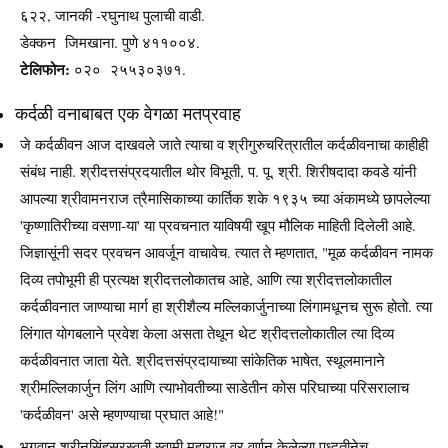
६२२, जानकी -रघुनाथ पुलाची वाडी.
डेक्कन जिमखाना. पुणे ४११००४.
टेलिफोन:
०२० २५५३०३७१.
कर्दळी वनाबाबत एक वेगळा मतप्रवाह
जे कर्दळीवन आज दाखवले जाते त्याचा व श्रीगुरुचरित्रातील कर्दळीवनाचा काहीही
संबंध नाही. श्रीदत्तसंप्रदयातील थोर विभूती, प. पू. श्री. शिरीषदादा कवडे यांनी
आपल्या श्रीवामनराज त्रैमासिकाच्या कार्तिक शके १९३५ च्या अंकामध्ये छापलेल्या
'कृष्णातिरीच्या वसणा-या' या प्रवचनात याविषयी खूप मौलिक माहिती दिलेली आहे.
जिज्ञासूंनी सदर प्रवचन आवर्जून वाचावेच. त्यात ते म्हणतात, "मूळ कर्दळीवन नामक
दिव्य तपोभूमी ही प्रत्यक्ष श्रीदत्तलोकातच आहे, आणि त्या श्रीदत्तलोकातील
कर्दळीवनात जाण्याचा मार्ग हा श्रीशैल्य मल्लिकार्जुनाच्या लिंगामधूनच सुरू होतो. त्या
लिंगात योगबलाने प्रवेश केला असता तेथून थेट श्रीदत्तलोकातील त्या दिव्य
कर्दळीवनात जाता येते. श्रीदत्तसंप्रदायाच्या सांकेतिक भाषेत, स्थूलमानाने
श्रीमल्लिकार्जुन लिंग आणि त्याभोवतीच्या साडेतीन कोस परिघाच्या परिसरालाच
'कर्दळीवन' असे म्हणण्याचा प्रघात आहे!"
भगवान श्रीनृसिंहसरस्वती स्वामी महाराज वर वर्णन केलेल्या पध्दतीनेच