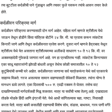
त्या बुट्टीला कर्दळीची पाने गुंडाळून आणि त्यावर फुले पसरून त्यांचे आसन तयार केले
होते.
कर्दळीवन परिक्रमा मार्ग
कर्दळीवन परिक्रमा करण्यासाठी दोन मार्ग आहेत. पहिला मार्ग म्हणजे श्रीशैल्य येथे
जाऊन तेथून होडीने किंवा यांत्रिक बोटीने २४ कि. मी. चा प्रवास करून व्यंकटेश
किनारी जाणे आणि तेथून कर्दळीवनात प्रवेश करणे. दुसरा मार्ग म्हणजे हैद्राबाद येथून
श्रीशैल्य येथे येत असताना श्रीशैल्यमच्या अलीकडे साधारण १० ते १२ कि. मी. वर
अक्कमहादेवी गुंफेकडे जाणारा मार्ग आहे. पण हा प्रचलितच नाही. व्यंकटेश किनाऱ्यावर
एका साधू महाराजांनी झोपडी बांधली असून तेथेच कोळी समाजातील १० ते १२
कुटुंबियांची कच्ची घरे आहेत. कर्दळीवनात जाणाऱ्या सर्व यात्रेकरूंना येथे सर्व प्रकारचे
साहाय्य मिळते. गरज असल्यास सामान वाहण्यासाठी सेवेकरी मिळतात. त्यांना योग्य ते
मानधन द्यावे लागते. एका दिवसाची ५०० रु. एवढी रक्कम ते घेतात. तसेच वाट
दाखविण्यासाठी मार्गदर्शकही मिळू शकतात. मात्र या सर्वांची भाषा तेलगू आहे. एखाद्याला
तोडके मोडके हिंदी आणि इंग्रजी येते. येथे आधी सांगितल्यास चहा, नाष्टा, निवासही
करता येतो. मात्र बाकी कसलीही राहण्याची विशेष सोय, संडास, बाथरूम, गरम पाणी वगैरे
व्यवस्था येथे उपलब्ध नाही. तेथील स्वामी आणि इतर व्यक्ती आपल्याला गरजेप्रमाणे