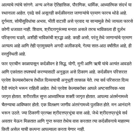
आल्याचे त्यांचे सांगणे. अन्य अनेक ऐतिहासिक, पौराणिक, धार्मिक, आध्यात्मिक संदर्भ या
स्थानाला आहेत. एवढे सर्व असूनही कर्दळीवनात जाणाऱ्यांचे प्रमाण फारच थोडे आहे.
दुर्गमता, सोयीसुविधांचा अभाव, भीती वाटावी असे प्रवाद या साऱ्यामुळे तेथे जायला फारसे
कोणी धजावत नाही. शिवाय, श्रीदत्तगुरूंच्या मनात असले तरच भाविकाला ही दुर्लभ
परिक्रमा घडते, अशीही भाविकांची श्रद्धा आहे. काही असो, परंतु तेथे जाणाऱ्यांचे प्रमाण
अत्यल्प आहे आणि तेही प्रामुख्याने अगदी अलीकडचे, गेल्या सात-आठ वर्षांतील आहे, ही
वस्तुस्थिती आहे.
फार प्राचीन काळापासून कर्दळीवन हे सिद्ध, योगी, मुनी आणि ऋषी यांचे अत्यंत आवडते
आणि एकांतात तपश्चर्या करण्यासाठी अनुकूल असे ठिकाण आहे. कर्दळीवन परिसरात
प्रवेश केल्याबरोबरच तेथील दिव्यत्वाची अनुभूती तत्काळ येते. त्या सर्व परिसरात दिव्य
दैवी स्पंदने भरून राहिली आहेत. तेथे प्रवेश केल्याबरोबर आपले अष्टसात्त्विक-भाव
जागृत होतात. शरीरातील सुप्त आध्यात्मिक शक्ती जागृत होतात. आपल्या अंतर्मनामध्ये
चैतन्याचा आविष्कार होतो. एक विलक्षण जाणीव अंतरंगामध्ये पुलकित होते. मन आनंदाने
भरून उठते. ज्या ठिकाणी प्रत्यक्ष श्रीदत्तप्रभूंचा वास आहे, जेथे श्रीदत्तप्रभूंचे सर्व
अवतार येऊन मिळतात आणि गुप्त रूपात तेथेच वास करतात त्या कर्दळीवनाचे माहात्म्य
किती असेल याची कल्पना आपल्याला करता येणार नाही.