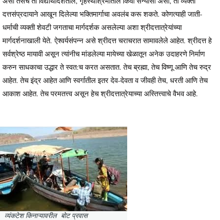
असो तसेच ती विद्यार्थीदशेतील, गृहस्थाश्रमातील किंवा संन्यासी असो, ती व्यक्ती
दत्तसंप्रदायाने आखून दिलेल्या भक्तिमार्गाचा अवलंब करू शकते. कोणत्याही जाती-
धर्माची व्यक्ती शेवटी जगताचा मार्गदर्शक असलेल्या अशा श्रीदत्तात्रेयांच्या
मार्गदर्शनाखाली येते. ऐश्वर्यसंपन्न असे श्रीदत्त चराचरात सामावलेले आहेत. श्रीदत्त हे
सर्वश्रेष्ठ मायावी असून त्यांनीच मांडलेल्या मायेच्या खेळातून अनेक उदाहरणे निर्माण
करुन साधकाचा उद्धार ते स्वत:च करत असतात. तेच ब्रह्मा, तेच विष्णू आणि तेच रुद्र
आहेत. तेच इंद्र आहेत आणि स्वर्गातील इतर देव-देवता व जीवही तेच, धरती आणि तेच
आकाश आहेत. तेच परमतत्त्व असून हेच श्रीदत्तात्रेयाच्या अस्तित्त्वाचे वैभव आहे.
व्यंकटेश किनाऱ्यावरील बोट प्रवास