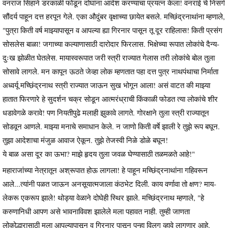
वनराज सिंहाने डरकाळी फोडून दोघांना आदेश करण्याचा प्रयत्न केला! वनराई चे निसर्ग
सौंदर्य पाहून दत्त हरपून गेले. एका औदुंबर वृक्षाच्या छायेत बसले. मच्छिंद्रनाथांना म्हणाले,
"पुत्रा किती वर्ष माझ्यापासून व आपल्या ह्या गिरनार पासून तू दूर राहिलास! किती प्रसंग
सोसलेस बाळा! जगाच्या कल्याणासाठी दारोदार फिरलास. भिक्षेच्या रूपात लोकांचे दैन्य-
दुःख झोळीत घेतलेस. मायास्वरूपात जरी स्त्री राज्यात गेलास तरी लोकांचे बोल तुला
सोसावे लागले. मन कापून ऊठते जेव्हा लोक म्हणतात पहा दत्त पुत्र नाथपंथाचा निर्माता
अध्वर्यू मच्छिंद्रनाथ स्त्री राज्यात जाऊन सुख भोगून आला! असं वाटत की माझ्या
हातात फिरणारे हे सुदर्शन चक्र सोडून आत्मरंध्राची किंकाळी फोडत त्या लोकांचे शीर
धडावेगळे करावे! पण नियतीपुढे मलाही झुकावे लागते. गोरक्षाने तुला स्त्री राज्यातून
सोडवून आणले. माझ्या मनाचे समाधान केले. न जाणो किती वर्षे झाली रे तुझे रूप बघून.
तुझा आदेशाचा मंजुळ आवाज ऐकून. तुझे तेजस्वी निळे डोळे बघून!
ये बाळ असा दूर का ऊभा? माझे हृदय तुला जवळ घेण्यासाठी तळमळते आहे!"
महाराजांच्या नेत्रातून अश्रूपात होऊ लागला! हे पाहून मच्छिंद्रनाथांना गहिवरून
आले...त्यांनी पळत जाऊन अनसूयात्मजाला कंठभेट दिली. काय वर्णावा तो क्षण? माय-
लेकरू एकरूप झाले! थोड्या वेळाने दोघेही स्थिर झाले. मच्छिंद्रनाथ म्हणाले, "हे
करुणानिधी आपण असे भावनाविवश झालेले मला पहावत नाही. तुम्ही जाणता
लोकोद्धारासाठी मला आपल्यापासून व गिरनार पासून पुन्हा विलग व्हावे लागणार आहे.