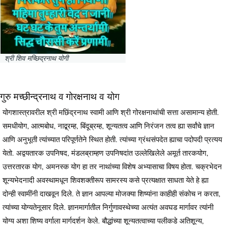
श्री शिव मच्छिद्रनाथ योगी
गुरु मच्छीन्द्रनाथ व गोरक्षनाथ व योग
योगशास्त्रावरील श्री मछिंद्रनाथ स्वामी आणि श्री गोरक्षनाथांची सत्ता असामान्य होती.
समधीयोग, आत्मबोध, नाद्ब्रम्ह, बिंदूब्रम्ह, शून्यतत्व आणि निरंजन तत्व ह्या सर्वांचे ज्ञान
आणि अनुभूती त्यांच्यात परिपूर्णतेने स्थित होती. त्यांच्या ग्रंथसंपदेत ह्याचा पदोपदी प्रत्यय
येतो. अद्वयतारक उपनिषद, मंडलब्राम्हण उपनिषदांत उल्लेखिलेले अमूर्त तारकयोग,
उत्तरतारक योग, अमनस्क योग हा तर नाथांच्या विशेष अभ्यासाचा विषय होता. चक्रभेदन
शून्यभेदनादी अवस्थामधून शिवशक्तीरूप सामरस्य कसे प्रत्यक्षात साधता येते हे ह्या
दोन्ही स्वामींनी दाखवून दिले. ते ज्ञान आपल्या मोजक्या शिष्यांना काहीही संकोच न करता,
त्यांच्या योग्यतेनूसार दिले. ज्ञानमार्गातील निर्गुणावस्थेच्या अत्यंत अवघड मार्गावर त्यांनी
योग्य अशा शिष्य वर्गाला मार्गदर्शन केले. बौद्धांच्या शून्यतत्वाच्या पलीकडे अतिशून्य,