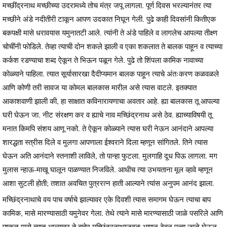
मच्छींद्रनाथ मच्छीच्या उदरामध्ये तोच मंत्र जपू लागला. पूर्ण दिवस भरल्यानंतर त्या
मच्छीने अंडे नदीतीरी टाकून आपण उदकात निघून गेली. पुढे काही दिवसांनी कितीएक
बकपक्षी मासे धरावयास यमुनातटी आले. त्यांनी ते अंडे पाहिले व लागलेच आपल्या तीक्ष्ण
चोचींनी फोडिले. तेव्हा त्याची दोन शकले झाली व एका शकलात ते बालक पाहून व त्याच्या
कर्कश रडण्याचा शब्द ऐकून ते भिऊन पळून गेले. पुढे तो शिंपला कामिक नावाच्या
कोळ्याने पाहिला. त्यात सूर्यासारखा दैदीप्यमान बालक पाहून त्याचे अंतःकरण कळवळले
आणि कोणी तरी सावज या कोमल बालकास मारील असे त्यास वाटले. इतक्यात
आकाशवाणी झाली की, हा साक्षात कविनारायणाचा अवतार आहे. ह्या बालकास तू आपल्या
घरी घेऊन जा. नीट संरक्षण कर व ह्याचे नाव मच्छिंद्रनाथ असे ठेव. ह्याच्याविषयी तू
मनात किमपि संशय आणू नको. ते ऐकून कोळ्याने त्यास घरी नेऊन आनंदाने आपल्या
शारद्धता स्त्रीस दिले व मुलगा आपणाला ईश्वराने दिला म्हणून सांगितले. तिने त्यास
घेऊन अति आनंदाने स्तनाशी लाविले, तो पान्हा फुटला. मुलगाहि दूध पिऊ लागला. मग
मुलास न्हाऊ-माखू घालून पाळण्यात निजविले. आधीच त्या उभयताना मूल व्हावे म्हणून
आशा सुटली होती; तशात अवचित पुत्ररत्न हाती आल्याने त्यांस अनुपम आनंद झाला.
मच्छिंद्रनाथाचे वय पाच वर्षाचे झाल्यावर एके दिवशी त्यास समागम घेऊन त्याचा बाप
कामिक, मासे मारण्यासाठी यमुनेवर गेला. तेथे त्याने मासे मारण्यासाठी जाळे पसरिले आणि
पुष्कळ मासे त्यात आल्यावर ते बाहेर मच्छिंद्रनाथाजवळ आणून ठेवून पुन्हा जाळे घेऊन