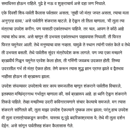
समाधिस्त होऊन राहिले. पुढे हे नऊ व शुक्राचार्य असे दहा जण निघाले.
एके दिवशी शिव-पार्वती कैलास पर्वतावर असता, 'तुम्ही जो मंत्र जपत असता, त्याचा मला
अनुग्रह द्यावा,' असे पार्वतीने शंकरास म्हटले. हे ऐकून तो तिला म्हणाला, 'मी तुला त्या
मंत्राचा उपदेश करीन; पण यासाठी एकांतस्थान पाहिजे. तर चल, आपण ते कोठे आहे
त्याचा शोध करू. असे म्हणून ती उभयता एकांतस्थान पाहावयास निघाली. ती फिरत
फिरत यमुनेवर आली. तेथे मनुष्याचा वास नव्हता. यामुळे ते स्थान त्यांनी पसंत केले व तेथे
ती उभयता बसली. तेथे पार्वतीस सुंदर मंत्रोपदेश करू लागले. पण ज्या एका मच्छाने
ब्रह्मवीर्य गिळून यमुनेत प्रवेश केला होता, ती गर्भिणी जवळच उदकात होती. तिच्या
उदरातील गर्भ तो मंत्र ऐकत होता. तेणे करून त्यास शुद्ध ज्ञान प्राप्त झाले व द्वैतभाव
नाहीसा होऊन तो ब्रह्मरूप झाला.
उपदेश संपल्यावर उपदेशाचे सार काय समजलीस म्हणून शंकराने पार्वतीस विचारले,
इतक्यात मच्छिंद्रनाथ गर्भातून म्हणाला की, सर्व ब्रह्मरूप आहे. हा ध्वनि ऐकून शंकराने
तिकडे पाहिले. तेव्हा मच्छीच्या उदरी कविनारायणाने संचार केल्याचे समजले. मग त्यास
शंकराने सांगितले की, तुला माझा उपदेश ऐकल्याने पुष्कळ लाभ झाला; परंतु हाच उपदेश
मी तुला दत्तात्रेयाकडून करवीन. यास्तव तू पुढे बदरिकाश्रमास ये; तेथे मी तुला दर्शन
देईन. असे सांगून पार्वतीसह शंकर कैलासास गेले.