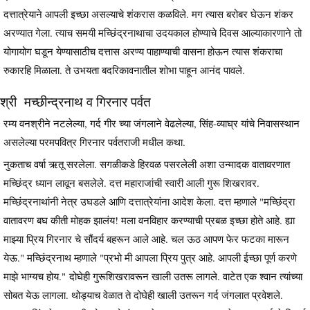
दत्तात्रेयाने आपली इच्छा असल्याचे शंकरास कळविले. मग त्यास बरोबर घेऊन शंकर
अरण्यात गेला. त्याच समयी मच्छिंद्रनाथाचा उदयकाल होण्याचे दिवस आल्याकारणाने तो
योगायोग घडून येण्यासाठीच दत्तास अरण्य पाहाण्याची वासना होऊन त्यास शंकराचा
रुकारहि मिळाला. ते उभयता बदरिकावनातील शोभा पाहून आनंद पावले.
श्री मच्छीन्द्रनाथ व गिरनार पर्वत
रम्य वनश्रीने नटलेल्या, गर्द गीर च्या जंगलाने वेढलेल्या, सिंह-व्याघ्र यांचे निवासस्थान
असलेल्या परमपवित्र गिरनार पर्वतराजी मधील कथा.
नुकताच वर्षा ऋतू सरलेला. सगळीकडे हिरवळ पसरलेली अशा उन्मादक वातावरणात
मच्छिंद्र ध्यान लावून बसलेले. दत्त महाराजांची स्वारी आली गुरू शिखरावर.
मच्छिंद्रनाथांनी नेत्र उघडले आणि दत्तात्रेयांना आदेश केला. दत्त म्हणाले "मच्छिंद्रा
वातावरण बघ कीती मोहक झालंय! मला वनविहार करण्याची प्रबळ इच्छा होते आहे. ह्या
माझ्या प्रिय गिरनार चे सौंदर्य बहरून आले आहे. चल ऊठ आपण फेर फटका मारून
येऊ." मच्छिंद्रनाथ म्हणाले "प्रभो मी आपला प्रिय पुत्र आहे. आपली ईच्छा पूर्ण करणे
माझे भाग्यच होय." दोघेही गुरूशिखरावरून खाली उतरू लागले. वाटेत एक श्वान त्यांच्या
सोबत येऊ लागला. थोड्याच वेळात ते दोघेही खाली उतरून गर्द जंगलात प्रवेशले.