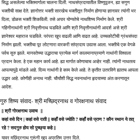
सिद्ध असलेल्या भक्तिमार्गाला चालना दिली. नाथसंप्रदायातील विष्णूपूजन, ह्या सगुण
भक्तीची साक्ष देते. ज्ञानोत्तर भक्ती सारखेच भक्तीतून निर्माण होणाऱ्या ज्ञानावर त्यांनी भर
दिला, डोळस भक्ती शिकविली. तसे अपार योग्यतेचे नाथशिष्य निर्माण केले. श्री
गहिनीनाथांनी श्री निवृत्तीनाथ घडविले आणि श्री निवृत्तीनाथांनी आदर्श असे श्री
ज्ञानेश्वर महाराज घडविले. परंपरा खुप वाढली आणि वाढत आहे. उच्चकोटीची ग्रंथसंपदा
निर्माण झाली. भक्तीचा पूर लोटणारा वारकरी सांप्रदाय उद्यास आला. भक्तीचे एक वेगळे
पर्वच सुरु झाले. मानवतेच्या उद्धाराचा प्रत्येक मार्ग कालमानाप्रमाणे नाथांनी विश्वाला
प्रदान केला. हे एक महान कार्य आहे. ह्या मार्गात कोणाचाच अव्हेर नाही. त्यांनी नाथतत्व
आपल्यापुढे मांडले आहे. दिव्य नाथांनी हे काम केले आहे. ते कृतीत उतरविणे ह्यातच आपला
उद्धार आहे. कोणीही अनाथ नाही. चौर्यांशी सिद्ध नवनाथांना हृदयाच्या अंतःकरणातून
आदेश.
गुरु शिष्य संवाद- श्री मच्छिद्रनाथ व गोरक्षनाथ संवाद
|| श्री गोरक्षनाथ उवाच ||
कहां वसे दिन | कहां वसे राती || कहाँ वसे ज्योति ? कहाँ वसे प्राण ? कौन स्थान ये तत्
रहे ? सदगुरु होय सो पुच्छ्या कहे ||
यावर मछिंद्रनाथ गुरूंनी खुप अप्रतिम उत्तर दिले.