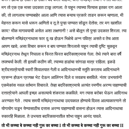
मग तो एक एक मासा उदकात टाकू लागला. ते पाहून त्याच्या पित्यास इतका राग आला
की, तो लागलाच पाण्याबाहेर आला आणि त्यास बऱ्याच प्रकारे ताडन करून म्हणाला, मी
मेहनत करून मासे धरून आणितो व तू ते पुन्हा पाण्यात सोडून देतोस; तर मग खाशील
काय? भीक मागावयाची असेल अशा लक्षणानी ! असे बोलून तो पुन्हा उदकात शिरला. त्या
बोलण्याने मच्छिंद्रनाथास फार दुःख होऊन भिक्षेचे अन्न पवित्र असते व तेच आता
आपण खावे, असा विचार करून व बाप पाण्यात शिरलासे पाहून त्याची दृष्टि चुकवून
मच्छिंद्रनाथ तेथून निघाला व फिरत फिरत बदरिकाश्रमास गेला. तेथे त्याने बारा वर्षै
तपश्चर्या केली. ती इतकी कठीण की, त्याच्या हाडांचा सांगाडा मात्र राहिला. इकडे
श्रीदत्तात्रेयाची स्वारी शिवालयात गेली व आदिनाथानची स्तुति करताच आदिनाथाने
प्रसन्न होऊन प्रत्यक्ष भेट देऊन आलिंगन दिले व जवळच बसविले. नंतर उभयतांनी
एकमेकांस नवल वर्तमान विचारले. तेव्हा बदरिकाश्रमाचे अत्यंत रमणीय अरण्य पाहाण्याची
दत्तात्रेयाने आपली इच्छा असल्याचे शंकरास कळविले. मग त्यास बरोबर घेऊन आदिनाथ
अरण्यात गेले . त्याच समयी मच्छिंद्रनाथाचा उदयकाल होण्याचे दिवस आल्याकारणाने तो
योगायोग घडून येण्यासाठीच दत्तास अरण्य पाहाण्याची वासना होऊन त्यास आदिनाथाचा
रुकारहि मिळाला. ते उभयता बदरिकावनातील शोभा पाहून आनंद पावले.
तो भी कच्चा बे कच्चा नही गुरू का बच्चा Ι तो भी कच्चा बे कच्चा नही गुरू का बच्चा ΙΙ