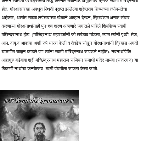
करून स्वतःचे परमश्रेष्ठत्व सिद्ध करणारे तपोनिष्ठ विभूतिमत्व म्हणजे स्वामी मछिंद्रनाथ
होत. गोरक्षासारखा अवधूत स्थिती प्राप्त झालेल्या श्रेष्ठतम शिष्याच्या तपोमयतेचा
अहंकार, अत्यंत साध्या लपंडावाच्या खेळाने आव्हान देऊन, त्रिखंडात क्षणात संचार
करणाऱ्या गोरक्षनाथांनाही पुनःश्च शरण आणणारे जगातले पाहिले शिवशिष्य स्वामी
मछिन्द्रानाथ होय. (मछिंद्रनाथ महाराजांनी जो लपंडाव मांडला, त्यात त्यांनी पृथ्वी, तेज,
आप, वायू व आकाश अशी रुपे धारण केली व तेवढेच सोडून गोरक्षनाथांनी त्रिखंड अगदी
चाळणीत चाळुन काढले पण त्यांना स्वामी मछिंद्रनाथ सापडले नाहीत). नवनाथांपैकि
आद्यगुरु बडेबाबा श्री मच्छिंद्रनाथ महाराज संजिवन समाधी मंदिर मायंबा (सावरगाव) या
ठिकाणी नाथांचा जन्मोत्सव ऋषी पंचमीला साजरा केला जातो.