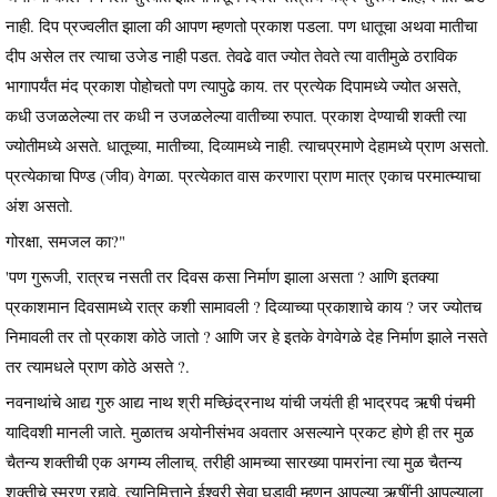
नाही. दिप प्रज्वलीत झाला की आपण म्हणतो प्रकाश पडला. पण धातूचा अथवा मातीचा
दीप असेल तर त्याचा उजेड नाही पडत. तेवढे वात ज्योत तेवते त्या वातीमुळे ठराविक
भागापर्यंत मंद प्रकाश पोहोचतो पण त्यापुढे काय. तर प्रत्येक दिपामध्ये ज्योत असते,
कधी उजळलेल्या तर कधी न उजळलेल्या वातीच्या रुपात. प्रकाश देण्याची शक्ती त्या
ज्योतीमध्ये असते. धातूच्या, मातीच्या, दिव्यामध्ये नाही. त्याचप्रमाणे देहामध्ये प्राण असतो.
प्रत्येकाचा पिण्ड (जीव) वेगळा. प्रत्येकात वास करणारा प्राण मात्र एकाच परमात्म्याचा
अंश असतो.
गोरक्षा, समजल का?"
'पण गुरूजी, रात्रच नसती तर दिवस कसा निर्माण झाला असता ? आणि इतक्या
प्रकाशमान दिवसामध्ये रात्र कशी सामावली ? दिव्याच्या प्रकाशाचे काय ? जर ज्योतच
निमावली तर तो प्रकाश कोठे जातो ? आणि जर हे इतके वेगवेगळे देह निर्माण झाले नसते
तर त्यामधले प्राण कोठे असते ?.
नवनाथांचे आद्य गुरु आद्य नाथ श्री मच्छिंद्रनाथ यांची जयंती ही भाद्रपद ऋषी पंचमी
यादिवशी मानली जाते. मुळातच अयोनीसंभव अवतार असल्याने प्रकट होणे ही तर मुळ
चैतन्य शक्तीची एक अगम्य लीलाच्. तरीही आमच्या सारख्या पामरांना त्या मुळ चैतन्य
शक्तीचे स्मरण रहावे, त्यानिमित्ताने ईश्वरी सेवा घडावी म्हणून आपल्या ऋषींनी आपल्याला