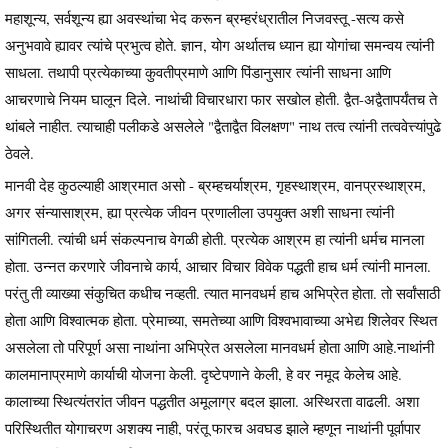
महाशून्य, सर्वशून्य ह्या अवस्थांचा भेद करून ब्रम्हरंध्रातील निजवस्तू -सत्य कसे
अनुभवावे ह्यावर त्यांचे प्रभुत्व होते. ज्ञान, योग अर्थातच ध्यान ह्या योगांचा समन्वय त्यांनी
साधला. तथापी प्रत्येकाच्या कुवतीप्रमाणे आणि पिंडानुसार त्यांनी साधना आणि
आचरणाचे नियम घालून दिले. नाथांची विचारधारा फार सखोल होती. द्वैत-अद्वैतापर्यंतच ते
थांबले नाहीत. त्याचाही पलीकडे असलेले "द्वैताद्वैत विलक्षण" नाथ तत्व त्यांनी तत्ववेत्त्यांपुढे
ठेवले.
मानवी देह कुठल्याही आश्रमात असो - ब्रम्हचर्याश्रम, गृहस्थाश्रम, वानप्रस्थाश्रम,
अगर संन्यासाश्रम, ह्या प्रत्येक जीवन प्रणालीला उपयुक्त अशी साधना त्यांनी
सांगितली. त्यांची धर्म संकल्पनाच वेगळी होती. प्रत्येक आश्रम हा त्यांनी धर्मच मानला
होता. उन्नत करणारे जीवनाचे कार्य, आचार विचार विवेक पद्धती हाच धर्म त्यांनी मानला.
परंतु ती व्याख्या संकुचित कधीच नव्हती. त्यात मानवधर्म हाच अभिप्रेत होता. तो सर्वांसाठी
होता आणि विश्वात्मक होता. प्रेमाच्या, समतेच्या आणि विश्वभावाच्या अभेद्य शिलेवर स्थित
असलेला तो परिपूर्ण असा नाथांना अभिप्रेत असलेला मानवधर्म होता आणि आहे.नाथांनी
कालमानाप्रमाणे कार्याची योजना केली. दृष्टेपणाने केली, हे वर नमूद केलेच आहे.
कालाच्या स्थित्यंतरांत जीवन पद्धतीत अमूलाग्र बदल झाला. अस्थिरता वाढली. अशा
परिस्थितीत योगाचरण अशक्य नाही, परंतू फारच अवघड झाले म्हणून नाथांनी पूर्वापार