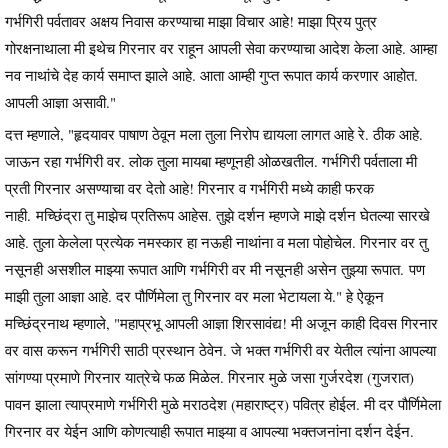
गर्भगिरी पर्वतावर अक्षय निवास करण्याचा माझा विचार आहे! माझा प्रिय पुत्र
गोरक्षनाथाला मी इथेच गिरनार वर राहून आपली सेवा करण्याचा आदेश केला आहे. आम्हा
नव नाथांचे देह कार्य समाप्त झाले आहे. आता आम्ही गुप्त रूपात कार्य करणार आहोत.
आपली आज्ञा असावी."
दत्त म्हणाले, "हृदयावर पाषाण ठेवून मला तुला निरोप द्यायला लागत आहे रे. ठीक आहे.
जाऊन रहा गर्भगिरी वर. लोक तुला मायबा म्हणूनही ओळखतील. गर्भगिरी पर्वताला मी
प्रती गिरनार असण्याचा वर देतो आहे! गिरनार व गर्भगिरी मध्ये काही फरक
नाही. मच्छिंद्रा तु माझेच प्रतिरूप आहेस. तुझे दर्शन म्हणजे माझे दर्शन घेतल्या सारखे
आहे. तुला केलेला प्रत्येक नमस्कार हा नऊही नाथांना व मला पोहोचेल. गिरनार वर तु
नसूनही असशील माझ्या रूपात आणि गर्भगिरी वर मी नसूनही असेन तुझ्या रूपात. पण
माझी तुला आज्ञा आहे. दर पौर्णिमेला तु गिरनार वर मला भेटायला ये." हे ऐकून
मच्छिंद्रनाथ म्हणाले, "महाप्रभू आपली आज्ञा शिरसावंद्य! मी अजून काही दिवस गिरनार
वर वास करून गर्भगिरी साठी प्रस्थान ठेवेन. जे भक्त गर्भगिरी वर येतील त्यांना आपल्या
सांगण्या प्रमाणे गिरनार यात्रेचे फळ मिळेल. गिरनार मुळे जसा गुर्जरदेश (गुजरात)
पावन झाला त्याप्रमाणे गर्भगिरी मुळे मराठदेश (महाराष्ट्र) पवित्र होईल. मी दर पौर्णिमेला
गिरनार वर येईन आणि कोणत्याही रूपात माझ्या व आपल्या भक्तजनांना दर्शन देईन.