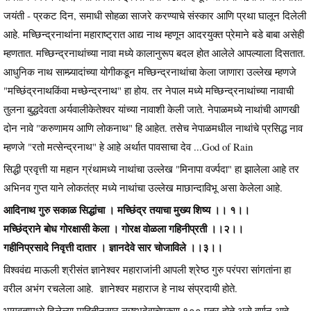
जयंती - प्रकट दिन, समाधी सोहळा साजरे करण्याचे संस्कार आणि प्रथा घालून दिलेली
आहे. मच्छिन्द्रनाथांना महाराष्ट्रात आद्य नाथ म्हणून आदरयुक्त प्रेमाने बडे बाबा असेही
म्हणतात. मच्छिन्द्रनाथांच्या नावा मध्ये कालानुरूप बदल होत आलेले आपल्याला दिसतात.
आधुनिक नाथ साम्प्र्यादांच्या योगीकडून मच्छिन्द्रनाथांचा केला जाणारा उल्लेख म्हणजे
"मच्छिंद्रनाथकिंवा मच्छेन्द्रनाथ" हा होय. तर नेपाल मध्ये मच्छिन्द्रनाथांच्या नावाची
तुलना बुद्धदेवता अर्यवालीकेतेश्वर यांच्या नावाशी केली जाते. नेपाळमध्ये नाथांची आणखी
दोन नावे "करुणामय आणि लोकनाथ" हि आहेत. तसेच नेपाळमधील नाथांचे प्रसिद्ध नाव
म्हणजे "रतो मत्सेन्द्रनाथ" हे आहे अर्थात पावसाचा देव ...God of Rain
सिद्धी प्रवृत्ती या महान ग्रंथामध्ये नाथांचा उल्लेख "मिनापा वर्ज्पदा" हा झालेला आहे तर
अभिनव गुप्त याने लोकतंत्र मध्ये नाथांचा उल्लेख माछान्दाविभू असा केलेला आहे.
आदिनाथ गुरु सकाळ सिद्धांचा । मच्छिंद्र तयाचा मुख्य शिष्य ।। १।।
मच्छिंद्राने बोध गोरक्षासी केला । गोरक्ष वोळला गहिनीप्रती ।।२।।
गहीनिप्रसादे निवृत्ती दातार । ज्ञानदेवे सार चोजाविले ।।३।।
विश्ववंद्य माऊली श्रीसंत ज्ञानेश्वर महाराजांनी आपली श्रेष्ठ गुरु परंपरा सांगतांना हा
वरील अभंग रचलेला आहे. ज्ञानेश्वर महाराज हे नाथ संप्रदायी होते.
भागवतामध्ये दिलेल्या माहितीनुसार ऋषभदेवाचेएकूण १०० पुत्र होते असे वर्णन आहे,