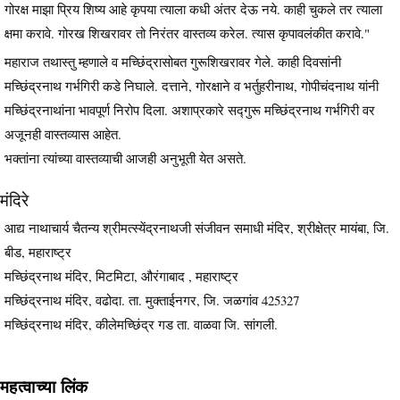
गोरक्ष माझा प्रिय शिष्य आहे कृपया त्याला कधी अंतर देऊ नये. काही चुकले तर त्याला
क्षमा करावे. गोरख शिखरावर तो निरंतर वास्तव्य करेल. त्यास कृपावलंकीत करावे."
महाराज तथास्तु म्हणाले व मच्छिंद्रासोबत गुरूशिखरावर गेले. काही दिवसांनी
मच्छिंद्रनाथ गर्भगिरी कडे निघाले. दत्ताने, गोरक्षाने व भर्तुहरीनाथ, गोपीचंदनाथ यांनी
मच्छिंद्रनाथांना भावपूर्ण निरोप दिला. अशाप्रकारे सद्गुरू मच्छिंद्रनाथ गर्भगिरी वर
अजूनही वास्तव्यास आहेत.
भक्तांना त्यांच्या वास्तव्याची आजही अनुभूती येत असते.
मंदिरे
आद्य नाथाचार्य चैतन्य श्रीमत्स्येंद्रनाथजी संजीवन समाधी मंदिर, श्रीक्षेत्र मायंबा, जि.
बीड, महाराष्ट्र
मच्छिंद्रनाथ मंदिर, मिटमिटा, औरंगाबाद , महाराष्ट्र
मच्छिंद्रनाथ मंदिर, वढोदा. ता. मुक्ताईनगर, जि. जळगांव 425327
मच्छिंद्रनाथ मंदिर, कीलेमच्छिंद्र गड ता. वाळवा जि. सांगली.
महत्वाच्या लिंक