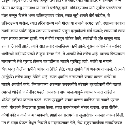
टाकून निघून गेली. ते अंडे अजून तेथे होते तसे आहे, त्यात आविर्होत्र नारायणाने जन्म
घेऊन वटसिद्ध नागनाथ या नावाने प्रसिद्ध व्हावे. मच्छिंद्रनाथ याने सूर्यरेत प्राप्तीस्तव
मंत्र म्हणून दिलेले भस्म उकिरड्यावर पडेल, त्यात सूर्य आपले वीर्य सांडील, ते
उकिरडामय असेल; त्यात हरिनारायण याने गोरक्ष या नावाने प्रगट व्हावे. दक्षाच्या नगरात
त्याची कन्या पार्वती हिला लग्नसमारंभसमयी पाहून ब्रह्मदेवाचे वीर्य गळाले; त्यासमयी त्यास
परम लज्जा उत्पन्न झाली. मग ते वीर्य रगडून चौफेर केले, त्यावेळी ते एके बाजूस साठ
हजार ठिकाणी झाले, त्याचे साठ हजार वालखिल्य ऋषी झाले. दुसर्‍या अंगाचे केराबरोबर
भागीरथी नदीमध्ये पडले ते कुश बेटात गेले; ते अद्यापि तेथे तसेच आहे. यास्तव पिप्पलायन
नारायणाने तेथे प्रगट होऊन चरपटीनाथ नावाने प्रसिद्ध व्हावे. भर्तरी या नावाने
भिक्षापात्र कैलीकऋषीने आंगणात ठेविले होते; त्यात सूर्याचे वीर्य अकस्मात पडले; ते त्याने
(भर्तुहरि) तसेच जपून ठेविले आहे. त्यात धृवमीन नारायणाने संचार करून भर्तरी या
नावाने अवतीर्ण व्हावे. हिमालयाच्या अरण्यात सरस्वतीचे उद्देशाने ब्रह्मदेवाची वीर्य गळाले;
त्यातले थोडेसे जमिनीवर पडले. त्यावरून वाघ चालल्यामुळे त्याच्या पायात राहिले व
थोडेसे हत्तीच्या कानात पडले. त्यात प्रबुद्धाने संचार करून कानिफा या नावाने प्रगट
व्हावे. गोरक्षाने चिखलाचा पुतळा केला, त्यात करभंजनाने संचार करावा. अशा रीतीने,
कोणी कोठे व कसे जन्म घ्यावयाचे, ह्याही नवनारायणांना खुलासेवार समजूत करून दिली.
मग ते आज्ञा घेऊन तेथून निघाले व मंदराचलावर गेले, तेथे शुक्राचार्यांच्या समाधीजवळ