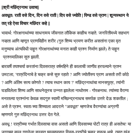
||श्री मछिंद्रनाथ उवाच||
अवधूत: राती वसे दिन, दिन वसे राती | दिप वसे ज्योति | पिण्ड वसे प्राण | शून्यस्थान ये
तत् रहे ऐसा विचार मछिंदर कहे ||
भावार्थ: गोरक्षनाथांच्या साधनामय जीवनात लौकिक काहीच नव्हते. जनरितीमध्ये सहभाग
नव्हता आणि म्हणून प्राणविहीन शरीर (गुरु शिष्य भ्रमण करीत असतांना एका मृत
मनुष्याच अंत्यविधी पाहून गोरक्षनाथांच्या मनात काही प्रश्न निर्माण झाले) ते पाहून
प्रश्नमालिका सुरु झाली.
बारावर्षे तपश्चर्या करतांना दिवसरात्र वर्षमहिने ही कालाची जाणीव हरपल्याने प्रश्न
उमटला, 'रात्रंदिनाचे हे चक्र कसे सुरु रहाते ? आणि ज्योतीरुप प्राण असतो तरी कोठे
? आणि अंतिम सत्य कोणते ? त्याच स्थान काय ?' मछिंद्रनाथांचा मानसपुत्र, त्यांनी
घडविलेला शिष्य आणि साधनेतूनच उन्नत झालेला नाथोत्तम - गोरक्षनाथ. त्यांच्या वैराग्य
मनातल्या प्रश्नांना केवळ सदगुरु स्वामी मच्छिन्द्रनाथच समर्पक उत्तरे देऊ शकतील ;
असे ते प्रश्न. स्वताःच्या शिष्याला आदराने "अवधूत" म्हणजेच वैराग्यांचा अग्रणी
म्हणणारे गुरु मछिंद्रनाथ उत्तर देत गेले.
अवधू ! रात्रीच्या गर्भात दिवसाचा वास असतो आणि दिवसाच्या पोटी रात्र ही असतेच! या
जगाच्या काल गणनेला सुरवात झाल्यापासून दिवस-रात्रीचे चक्र सुरूच आहे, त्यात खंड