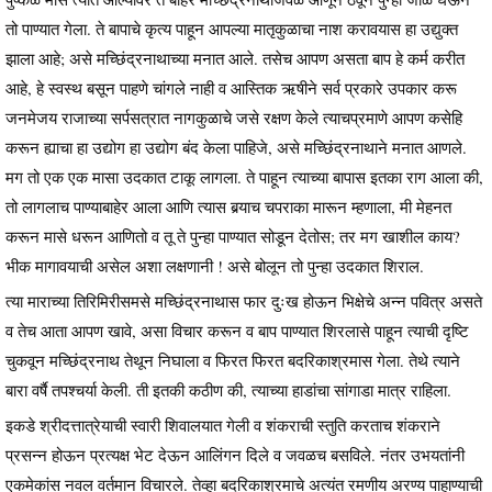
तो पाण्यात गेला. ते बापाचे कृत्य पाहून आपल्या मातृकुळाचा नाश करावयास हा उद्युक्त
झाला आहे; असे मच्छिंद्रनाथाच्या मनात आले. तसेच आपण असता बाप हे कर्म करीत
आहे, हे स्वस्थ बसून पाहणे चांगले नाही व आस्तिक ऋषीने सर्व प्रकारे उपकार करू
जनमेजय राजाच्या सर्पसत्रात नागकुळाचे जसे रक्षण केले त्याचप्रमाणे आपण कसेहि
करून ह्याचा हा उद्योग हा उद्योग बंद केला पाहिजे, असे मच्छिंद्रनाथाने मनात आणले.
मग तो एक एक मासा उदकात टाकू लागला. ते पाहून त्याच्या बापास इतका राग आला की,
तो लागलाच पाण्याबाहेर आला आणि त्यास बर्‍याच चपराका मारून म्हणाला, मी मेहनत
करून मासे धरून आणितो व तू ते पुन्हा पाण्यात सोडून देतोस; तर मग खाशील काय?
भीक मागावयाची असेल अशा लक्षणानी ! असे बोलून तो पुन्हा उदकात शिराल.
त्या माराच्या तिरिमिरीसमसे मच्छिंद्रनाथास फार दुःख होऊन भिक्षेचे अन्न पवित्र असते
व तेच आता आपण खावे, असा विचार करून व बाप पाण्यात शिरलासे पाहून त्याची दृष्टि
चुकवून मच्छिंद्रनाथ तेथून निघाला व फिरत फिरत बदरिकाश्रमास गेला. तेथे त्याने
बारा वर्षै तपश्चर्या केली. ती इतकी कठीण की, त्याच्या हाडांचा सांगाडा मात्र राहिला.
इकडे श्रीदत्तात्रेयाची स्वारी शिवालयात गेली व शंकराची स्तुति करताच शंकराने
प्रसन्न होऊन प्रत्यक्ष भेट देऊन आलिंगन दिले व जवळच बसविले. नंतर उभयतांनी
एकमेकांस नवल वर्तमान विचारले. तेव्हा बदरिकाश्रमाचे अत्यंत रमणीय अरण्य पाहाण्याची