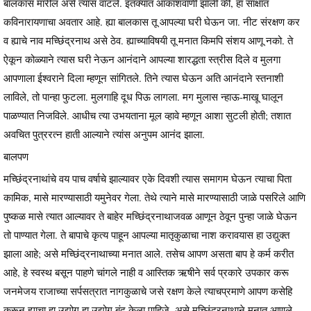
बालकास मारील असे त्यास वाटले. इतक्यात आकाशवाणी झाली की, हा साक्षात
कविनारायणाचा अवतार आहे. ह्या बालकास तू आपल्या घरी घेऊन जा. नीट संरक्षण कर
व ह्याचे नाव मच्छिंद्रनाथ असे ठेव. ह्याच्याविषयी तू मनात किमपि संशय आणू नको. ते
ऐकून कोळ्याने त्यास घरी नेऊन आनंदाने आपल्या शारद्धता स्त्रीस दिले व मुलगा
आपणाला ईश्वराने दिला म्हणून सांगितले. तिने त्यास घेऊन अति आनंदाने स्तनाशी
लाविले, तो पान्हा फुटला. मुलगाहि दूध पिऊ लागला. मग मुलास न्हाऊ-माखू घालून
पाळण्यात निजविले. आधीच त्या उभयताना मूल व्हावे म्हणून आशा सुटली होती; तशात
अवचित पुत्ररत्न हाती आल्याने त्यांस अनुपम आनंद झाला.
बालपण
मच्छिंद्रनाथांचे वय पाच वर्षाचे झाल्यावर एके दिवशी त्यास समागम घेऊन त्याचा पिता
कामिक, मासे मारण्यासाठी यमुनेवर गेला. तेथे त्याने मासे मारण्यासाठी जाळे पसरिले आणि
पुष्कळ मासे त्यात आल्यावर ते बाहेर मच्छिंद्रनाथाजवळ आणून ठेवून पुन्हा जाळे घेऊन
तो पाण्यात गेला. ते बापाचे कृत्य पाहून आपल्या मातृकुळाचा नाश करावयास हा उद्युक्त
झाला आहे; असे मच्छिंद्रनाथाच्या मनात आले. तसेच आपण असता बाप हे कर्म करीत
आहे, हे स्वस्थ बसून पाहणे चांगले नाही व आस्तिक ऋषीने सर्व प्रकारे उपकार करू
जनमेजय राजाच्या सर्पसत्रात नागकुळाचे जसे रक्षण केले त्याचप्रमाणे आपण कसेहि
करून ह्याचा हा उद्योग हा उद्योग बंद केला पाहिजे, असे मच्छिंद्रनाथाने मनात आणले.