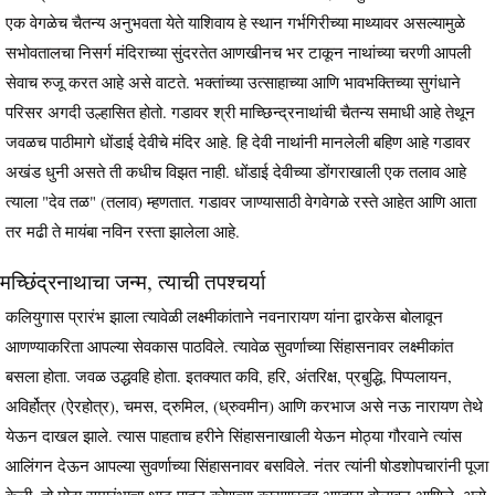
एक वेगळेच चैतन्य अनुभवता येते याशिवाय हे स्थान गर्भगिरीच्या माथ्यावर असल्यामुळे
सभोवतालचा निसर्ग मंदिराच्या सुंदरतेत आणखीनच भर टाकून नाथांच्या चरणी आपली
सेवाच रुजू करत आहे असे वाटते. भक्तांच्या उत्साहाच्या आणि भावभक्तिच्या सुगंधाने
परिसर अगदी उल्हासित होतो. गडावर श्री माच्छिन्द्रनाथांची चैतन्य समाधी आहे तेथून
जवळच पाठीमागे धोंडाई देवीचे मंदिर आहे. हि देवी नाथांनी मानलेली बहिण आहे गडावर
अखंड धुनी असते ती कधीच विझत नाही. धोंडाई देवीच्या डोंगराखाली एक तलाव आहे
त्याला "देव तळ" (तलाव) म्हणतात. गडावर जाण्यासाठी वेगवेगळे रस्ते आहेत आणि आता
तर मढी ते मायंबा नविन रस्ता झालेला आहे.
मच्छिंद्रनाथाचा जन्म, त्याची तपश्चर्या
कलियुगास प्रारंभ झाला त्यावेळी लक्ष्मीकांताने नवनारायण यांना द्वारकेस बोलावून
आणण्याकरिता आपल्या सेवकास पाठविले. त्यावेळ सुवर्णाच्या सिंहासनावर लक्ष्मीकांत
बसला होता. जवळ उद्धवहि होता. इतक्यात कवि, हरि, अंतरिक्ष, प्रबुद्धि, पिप्पलायन,
अविर्होत्र (ऐरहोत्र), चमस, द्रुमिल, (ध्रुवमीन) आणि करभाज असे नऊ नारायण तेथे
येऊन दाखल झाले. त्यास पाहताच हरीने सिंहासनाखाली येऊन मोठ्या गौरवाने त्यांस
आलिंगन देऊन आपल्या सुवर्णाच्या सिंहासनावर बसविले. नंतर त्यांनी षोडशोपचारांनी पूजा