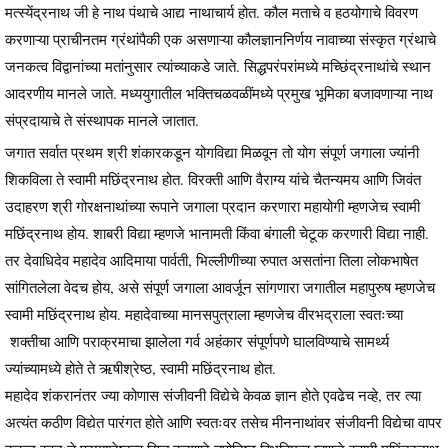
मत्स्येंद्रनाथ जी हे नाथ पंथाचे आद्य नाथाचार्य होत. कौल मताचे व हठयोगाचे विवरण
करणाऱ्या प्राचीनतम ग्रंथांपैकी एक असणाऱ्या कौलज्ञाननिर्णय नावाच्या संस्कृत ग्रंथाचे
जनकत्व विद्वानांच्या मतांनुसार त्यांच्याकडे जाते. सिद्धपरंपरांमध्ये मच्छिंद्रनाथांचे स्थान
आदरणीय मानले जाते. मध्ययुगातील भक्तिचळवळींमध्ये प्रमुख भूमिका बजावणाऱ्या नाथ
संप्रदायाचे ते संस्थापक मानले जातात.
जगात सर्वात प्रथम श्री शंकारकडून योगविद्या मिळवून तो योग संपूर्ण जगाला ज्यांनी
शिकविला ते स्वामी मछिंद्रनाथ होत. विरक्ती आणि वैराग्य यांचे चैतन्यमय आणि जिवंत
उदाहरण श्री गोरक्षनाथांच्या रूपाने जगाला प्रदान करणारा महायोगी म्हणजेच स्वामी
मछिंद्रनाथ होय. शाबरी विद्या म्हणजे भानामती किंवा बंगाली चेटूक करणारी विद्या नाही.
तर देवाधिदेव महादेव आदिमाया पार्वती, भिल्लीणीच्या रुपात असतांना तिला लोकभाषेत
सांगितलेला वेदच होय, असे संपूर्ण जगाला आवर्जून सांगणारा जगातील महापुरुष म्हणजेच
स्वामी मछिंद्रनाथ होय. महादेवाच्या मानसपुत्राला म्हणजेच वीरभद्राला स्वतःच्या
शक्तीचा आणि पराक्रमाचा झालेला गर्व अहंकार संपूर्णपणे घालविण्याचे सामर्थ्य
ज्यांच्यामध्ये होते ते ऋषीश्रेष्ठ, स्वामी मछिंद्रनाथ होत.
महादेव शंकरानंतर ज्या कोणास संजीवनी विद्येचे केवळ ज्ञान होते एवढेच नव्हे, तर त्या
अत्यंत कठीण विद्येत पारंगत होते आणि स्वतःवर तसेच मीननाथांवर संजीवनी विद्येचा वापर