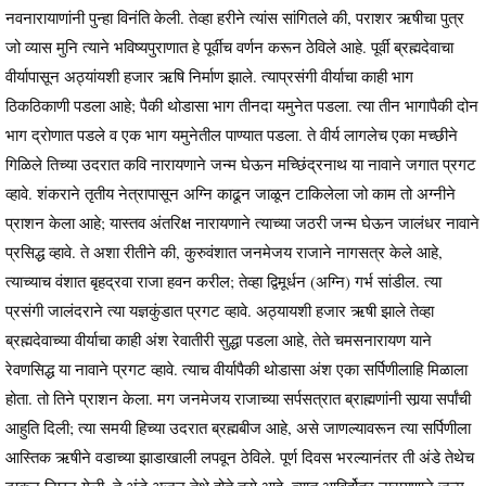
नवनारायाणांनी पुन्हा विनंति केली. तेव्हा हरीने त्यांस सांगितले की, पराशर ऋषीचा पुत्र
जो व्यास मुनि त्याने भविष्यपुराणात हे पूर्वीच वर्णन करून ठेविले आहे. पूर्वी ब्रह्मदेवाचा
वीर्यापासून अठ्यांयशी हजार ऋषि निर्माण झाले. त्याप्रसंगी वीर्याचा काही भाग
ठिकठिकाणी पडला आहे; पैकी थोडासा भाग तीनदा यमुनेत पडला. त्या तीन भागापैकी दोन
भाग द्रोणात पडले व एक भाग यमुनेतील पाण्यात पडला. ते वीर्य लागलेच एका मच्छीने
गिळिले तिच्या उदरात कवि नारायणाने जन्म घेऊन मच्छिंद्रनाथ या नावाने जगात प्रगट
व्हावे. शंकराने तृतीय नेत्रापासून अग्नि काढून जाळून टाकिलेला जो काम तो अग्नीने
प्राशन केला आहे; यास्तव अंतरिक्ष नारायणाने त्याच्या जठरी जन्म घेऊन जालंधर नावाने
प्रसिद्ध व्हावे. ते अशा रीतीने की, कुरुवंशात जनमेजय राजाने नागसत्र केले आहे,
त्याच्याच वंशात बृहद्रवा राजा हवन करील; तेव्हा द्विमूर्धन (अग्नि) गर्भ सांडील. त्या
प्रसंगी जालंदराने त्या यज्ञकुंडात प्रगट व्हावे. अठ्यायशी हजार ऋषी झाले तेव्हा
ब्रह्मदेवाच्या वीर्याचा काही अंश रेवातीरी सुद्धा पडला आहे, तेते चमसनारायण याने
रेवणसिद्ध या नावाने प्रगट व्हावे. त्याच वीर्यापैकी थोडासा अंश एका सर्पिणीलाहि मिळाला
होता. तो तिने प्राशन केला. मग जनमेजय राजाच्या सर्पसत्रात ब्राह्मणांनी सार्‍या सर्पांची
आहुति दिली; त्या समयी हिच्या उदरात ब्रह्मबीज आहे, असे जाणल्यावरून त्या सर्पिणीला
आस्तिक ऋषीने वडाच्या झाडाखाली लपवून ठेविले. पूर्ण दिवस भरल्यानंतर ती अंडे तेथेच