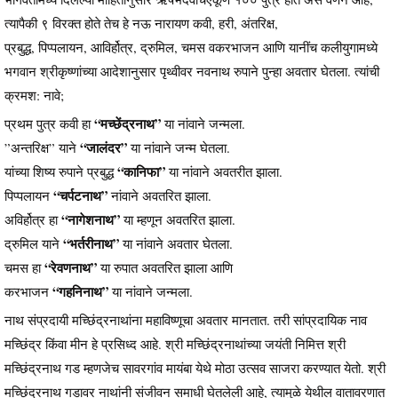
त्यापैकी ९ विरक्त होते तेच हे नऊ नारायण कवी, हरी, अंतरिक्ष,
प्रबुद्ध, पिप्पलायन, आविर्होत्र, द्रुमिल, चमस वकरभाजन आणि यानींच कलीयुगामध्ये
भगवान श्रीकृष्णांच्या आदेशानुसार पृथ्वीवर नवनाथ रुपाने पुन्हा अवतार घेतला. त्यांची
क्रमश: नावे;
“मच्छेंद्रनाथ”
प्रथम पुत्र कवी हा
या नांवाने जन्मला.
“जालंदर”
”अन्तरिक्ष” याने
या नांवाने जन्म घेतला.
“कानिफा”
यांच्या शिष्य रुपाने प्रबुद्ध
या नांवाने अवतरीत झाला.
“चर्पटनाथ”
पिप्पलायन
नांवाने अवतरित झाला.
“नागेशनाथ”
अविर्होत्र हा
या म्हणून अवतरित झाला.
“भर्तरीनाथ”
द्रुमिल याने
या नांवाने अवतार घेतला.
“रेवणनाथ”
चमस हा
या रुपात अवतरित झाला आणि
“गहनिनाथ”
करभाजन
या नांवाने जन्मला.
नाथ संप्रदायी मच्छिंद्रनाथांना महाविष्णूचा अवतार मानतात. तरी सांप्रदायिक नाव
मच्छिंद्र किंवा मीन हे प्रसिध्द आहे. श्री मच्छिंद्रनाथांच्या जयंती निमित्त श्री
मच्छिंद्रनाथ गड म्हणजेच सावरगांव मायंबा येथे मोठा उत्सव साजरा करण्यात येतो. श्री
मच्छिंद्रनाथ गडावर नाथांनी संजीवन समाधी घेतलेली आहे, त्यामुळे येथील वातावरणात