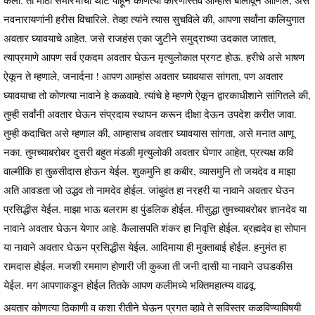
केली. तो मोठा समारंभाचा थाट पाहून कोणत्या कारणास्तव आम्हास बोलावून आणिले, असे
नवनारायणांनी हरीस विचारिले. तेव्हा त्यांने त्यास सुचविले की, आपणा सर्वांना कलियुगात
अवतार घ्यावयाचे आहेत. जसे राजहंस एका जुटीने समुद्राच्या उदकात जातात,
त्याप्रमाणे आपण सर्व एकदम अवतार घेऊन मृत्युलोकात प्रगट होऊ. हरीचे असे भाषण
ऐकून ते म्हणाले, जनार्दना ! आपण आम्हांस अवतार घ्यावयास सांगता, पण अवतार
घ्यावयाचा तो कोणत्या नावाने हे कळवावे. त्यांचे हे म्हणणे ऐकून द्वारकाधीशाने सांगितले की,
तुम्ही सर्वांनी अवतार घेऊन संप्रदाय स्थापन करून दीक्षा देऊन उपदेश करीत जावा.
तुम्ही कदाचित असे म्हणाल की, आम्हासच अवतार घ्यावयास सांगता, असे मनात आणू
नका. तुमच्याबरोबर दुसरी बहुत मंडळी मृत्युलोकी अवतार घेणार आहेत, प्रत्यक्ष कवि
वाल्मीकि हा तुळसीदास होऊन येईल. शुकमुनि हा कबीर, व्यासमुनि तो जयदेव व माझा
अति आवडता जो उद्धव तो नामदेव होईल. जांबुवंत हा नरहरी या नावाने अवतार घेउन
प्रसिद्धीस येईल. माझा भाऊ बलराम हा पुंडलिक होईल. मीसुद्धा तुमच्याबरोबर ज्ञानदेव या
नावाने अवतार घेऊन येणार आहे. कैलासपति शंकर हा निवृत्ति होईल. ब्रह्मदेव हा सोपान
या नावाने अवतार घेऊन प्रसिद्धीस येईल. आदिमाया ही मुक्ताबाई होईल. हनुमंत हा
रामदास होईल. मजशी रममाण होणारी जी कुब्जा ती जनी दासी या नावाने उघडकीस
येईल. मग आपणाकडून होईल तितके आपण कलीमध्ये भक्तिमहात्म्य वाढवू.
अवतार कोणत्या ठिकाणी व कशा रीतीने घेऊन प्रगत व्हावे ते सविस्तर कळविण्याविषयी