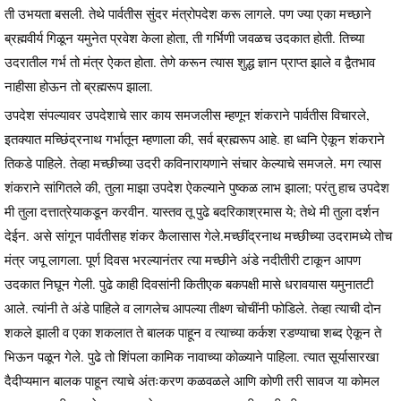
ती उभयता बसली. तेथे पार्वतीस सुंदर मंत्रोपदेश करू लागले. पण ज्या एका मच्छाने
ब्रह्मवीर्य गिळून यमुनेत प्रवेश केला होता, ती गर्भिणी जवळच उदकात होती. तिच्या
उदरातील गर्भ तो मंत्र ऐकत होता. तेणे करून त्यास शुद्ध ज्ञान प्राप्त झाले व द्वैतभाव
नाहीसा होऊन तो ब्रह्मरूप झाला.
उपदेश संपल्यावर उपदेशाचे सार काय समजलीस म्हणून शंकराने पार्वतीस विचारले,
इतक्यात मच्छिंद्रनाथ गर्भातून म्हणाला की, सर्व ब्रह्मरूप आहे. हा ध्वनि ऐकून शंकराने
तिकडे पाहिले. तेव्हा मच्छीच्या उदरी कविनारायणाने संचार केल्याचे समजले. मग त्यास
शंकराने सांगितले की, तुला माझा उपदेश ऐकल्याने पुष्कळ लाभ झाला; परंतु हाच उपदेश
मी तुला दत्तात्रेयाकडून करवीन. यास्तव तू पुढे बदरिकाश्रमास ये; तेथे मी तुला दर्शन
देईन. असे सांगून पार्वतीसह शंकर कैलासास गेले.मच्छींद्रनाथ मच्छीच्या उदरामध्ये तोच
मंत्र जपू लागला. पूर्ण दिवस भरल्यानंतर त्या मच्छीने अंडे नदीतीरी टाकून आपण
उदकात निघून गेली. पुढे काही दिवसांनी कितीएक बकपक्षी मासे धरावयास यमुनातटी
आले. त्यांनी ते अंडे पाहिले व लागलेच आपल्या तीक्ष्ण चोचींनी फोडिले. तेव्हा त्याची दोन
शकले झाली व एका शकलात ते बालक पाहून व त्याच्या कर्कश रडण्याचा शब्द ऐकून ते
भिऊन पळून गेले. पुढे तो शिंपला कामिक नावाच्या कोळ्याने पाहिला. त्यात सूर्यासारखा
दैदीप्यमान बालक पाहून त्याचे अंतःकरण कळवळले आणि कोणी तरी सावज या कोमल