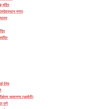
ंह मंदिर
 (दत्तदेवस्थान नगर)
नपात्र
मंदिर
्तमंदिर
वई वेरेम
णे
रीक्षेत्र भामानगर (धामोरी)
र पुणे