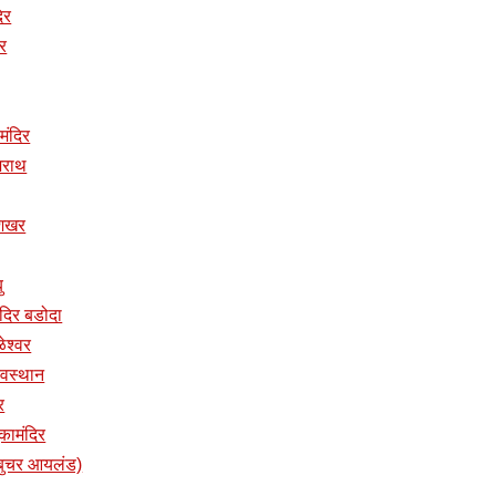
दिर
िर
 मंदिर
ुजराथ
ुशिखर
ु
तमंदिर बडोदा
ळेश्वर
 देवस्थान
र
ुकामंदिर
प (बुचर आयलंड)