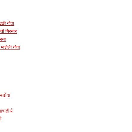
ांखळी गोवा
प्रती गिरनार
ालना
दिर माशेली गोवा
र बडोदा
 आत्मतीर्थ
ी