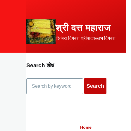
Skip to main content
श्री दत्त महाराज
दिगंबरा दिगंबरा श्रीपादवल्लभ दिगंबरा
Search शोध
Search
Home
Breadcrumb