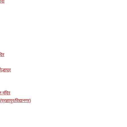
डोदा
दिर
ोल्हापूर
त मंदिर
प्रज्ञापुर/विद्यानगर)