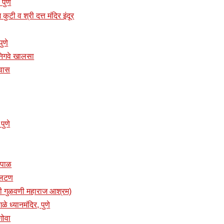
 पुणे
 कुटी व श्री दत्त मंदिर इंदूर
पुणे
 निगवे खालसा
ेवास
 पुणे
नेपाळ
 फलटण
्री गुळवणी महाराज आश्रम)
गळे ध्यानमंदिर, पुणे
गोवा