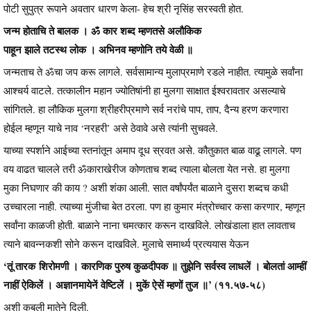
पोटी सुपुत्र रूपाने अवतार धारण केला- हेच श्री नृसिंह सरस्वती होत.
जन्म होताचि ते बालक । ॐ कार शब्द म्हणतसे अलौकिक
पाहून झाले तटस्थ लोक । अभिनव म्हणोनि तये वेळी ॥
जन्मताच ते ॐचा जप करू लागले. सर्वसामान्य मुलाप्रमाणे रडले नाहीत. त्यामुळे सर्वांना
आश्चर्य वाटले. तत्कालीन महान ज्योतिषांनी हा मुलगा साक्षात ईश्वरावतार असल्याचे
सांगितले. हा लौकिक मुलगा श्रीहरीप्रमाणे सर्व नरांचे पाप, ताप, दैन्य हरण करणारा
होईल म्हणून याचे नाव ‘नरहरी’ असे ठेवावे असे त्यांनी सुचवले.
याच्या स्पर्शाने आईच्या स्तनांतून अमाप दूध स्रवत असे. कौतुकात बाळ वाढू लागले. पण
वय वाढत चालले तरी ॐकाराखेरीज कोणताच शब्द त्याला बोलता येत नसे. हा मुलगा
मुका निघणार की काय ? अशी शंका आली. सात वर्षांपर्यंत बाळाने दुसरा शब्दच कधी
उच्चारला नाही. त्याच्या मुंजीचा बेत ठरला. पण हा कुमार मंत्रोच्चार कसा करणार, म्हणून
सर्वांना काळजी होती. बाळाने नाना चमत्कार करून दाखविले. लोखंडाला हात लावताच
त्याने बावन्नकशी सोने करून दाखविले. मुलाचे समार्थ्य प्रत्ययास येऊन
‘तूं तारक शिरोमणी । कारणिक पुरुष कुळदीपक ॥ तुझेनि सर्वस्व लाधलें । बोलतां आम्हीं
नाहीं ऐकिलें । अज्ञानमायेनें वेष्टिलें । मुकें ऐसें म्हणों तुज ॥’ (११.५७-५८)
अशी कबुली मातेने दिली.