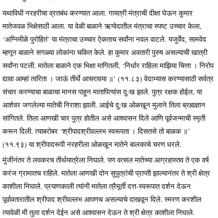
यथाविधी नरहरीचा व्रतबंध करण्यात आला. गायत्री मंत्राची दीक्षा घेऊन कुमार
मातेजवळ भिक्षेसाठी आला. या वेळी बाळाने ऋग्वेदातील मंत्राचा स्पष्ट उच्चार केला,
‘अग्निमीळे पुरोहितं’ या मंत्राचा उच्चार ऐकताच सर्वांना नवल वाटले. यजुर्वेद, सामवेद
म्हणून बाळाने सगळ्या लोकांना चकित केले. हा कुमार अवतारी पुरुष असल्याची खात्री
सर्वांना पटली. मातेला बाळाने एक भिक्षा मागितली, ‘निर्धार राहिला माझिया चित्ता । निरोप
द्यावा आम्हां त्वरिता । जाऊं तीर्थे आचरावया ॥’ (११.८३) वेदाभ्यास करण्यासाठी सर्वत्र
संचार करण्याचा बाळाचा मानस पाहून मातापित्यांस दु:ख झाले. पुत्र रक्षक होईल, या
आशेवर जगलेल्या मातेची निराशा झाली. आईचे दु:ख ओळखून मुलाने तिला ब्रह्मज्ञान
सांगितले. तिला आणखी चार पुत्र होतील असे आश्वासन दिले आणि पूर्वजन्माची स्मृती
करून दिली. त्याबरोबर ‘श्रीपादश्रीवल्लभ स्वरूपता । दिसतसे तो बाळक ॥’
(११.९३) या श्रीपादरूपी नरहरीला ओळखून मातेने बालकाचे चरण धरले.
मुंजीनंतर ते लवकरच तीर्थयात्रेला निघाले. पण वत्सल मातेच्या आग्रहास्तव ते एक वर्ष
करंज ग्रामातच राहिले. मातेला आणखी दोन सुपुत्रांची प्राप्ती झाल्यानंतर ते श्री क्षेत्र
काशीला निघाले. प्रयाणकाली त्यांनी मातेला त्रैमूर्ती दत्त-स्वरूपात दर्शन देऊन
पूर्वावतारातील श्रीपाद श्रीवल्लभ आपणच असल्याचे दाखवून दिले. स्मरण करशील
त्यावेळी मी तुला दर्शन देईन असे आश्वासन देऊन ते श्री क्षेत्र काशीला निघाले.