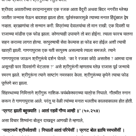
श्रीपाद अवतारीच्या वरदानानुसार एक रजक आता वैदुरी अथवा बिदर नगरीत म्लेच्छ
जातीत जन्मास येऊन बादशहा झाला होता. पूर्वसंस्कारामुळे त्याच्या मनात हिंदूंबद्द्ल द्वेष
नव्हता. ब्राह्मणांचा तो सन्मान करी. विप्रांच्या देवालयांचा तो मान राखी. एक दिवशी या
राजाच्या मांडीस एक फोड झाला. कोणत्याही उपायाने तो बरा होईना. त्याला फारच यातना
सहन कराव्या लागत होत्या. सत्पुरुषाची सेवा केल्यास हा फोड बरा होईल अशी त्याची
खात्री झाली. गाणगापुरास एक यती सत्पुरुष असल्याचे त्याला समजले. त्याने
गाणगापुरास जाऊन श्रीगुरूंचे दर्शन घेतले. ‘का रे रजका कोठे असतोस ? आमचा दास
असूनही फार दिवसांनी भेटलास ?’ असे श्रीगुरूंनी म्हणताच म्लेछ राजास पूर्व जन्माचे
स्मरण झाले. श्रीगुरूंना त्याने साष्टांग नमस्कार केला. श्रीगुरूंच्या कृपेने त्याचा फोड
पूर्णपणे बरा झाला.
सिंहस्थाच्या निमित्ताने श्रीगुरू नाशिक-त्र्यंबकेश्वराच्या यात्रेस निघाले. गौतमीत स्नान
करून ते गाणगापुरास आले. परंतु या वेळी त्यांच्या मनात भलतीच कालवाकालव होत होती.
‘प्रगट झाली बहुख्याति । आतां रहावें गौप्य आम्ही ॥’ (५०.२५४)
असा विचार शिष्यांना बोलून दाखवून आणखी ते म्हणाले,
‘यात्रारूपें श्रीपर्वतासी । निघालों आतां परियेसीं । प्रगट बोल ह्याचि स्वभावेंसीं ।