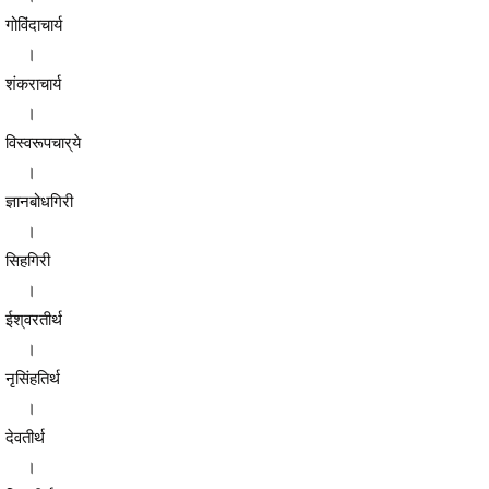
गोविंदाचार्य
।
शंकराचार्य
।
विस्वरूपचार्
ये
।
ज्ञानबोधगिरी
।
सिहगिरी
।
ईश्
वरतीर्थ
।
नृसिंहतिर्थ
।
देवतीर्थ
।