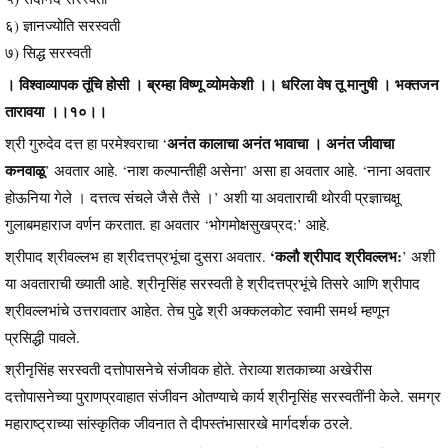
६) ज्ञानज्योति सरस्वती
७) सिद्ध सरस्वती
। विश्वाव्यापक तूंचि होसी । ब्रम्हा विष्णू व्योमकेशी ।। धरिला वेष तू मानुषी । भक्तजन
तारावया ।।१०।।
अनंत कालाचा अनंत भावाचा । अनंत जीवाचा
श्री गुरुदेव दत्त हा परमेश्वराचा ‘
कनवाळू
’ अवतार आहे. ‘नाश कल्पान्तीही असेना’ असा हा अवतार आहे. ‘नाना अवतार
होऊनिया गेले । दत्तत्व संचले जैसे तैसे ।’ अशी या अवताराची थोरवी प्रज्ञाचक्षू
गुलाबमहाराज वर्णन करतात. हा अवतार ‘भोगमोक्षसुखप्रद:’ आहे.
‘कलौ श्रीपाद श्रीवल्लभ:
श्रीपाद श्रीवल्लभ हा श्रीदत्तप्रभूंचा दुसरा अवतार.
’ अशी
या अवताराची ख्याती आहे. श्रीनृसिंह सरस्वती हे श्रीदत्तप्रभूंचे तिसरे आणि श्रीपाद
श्रीवल्लभांचे उत्तरावतार आहेत. तेच पुढे श्री अक्कलकोट स्वामी समर्थ म्हणून
प्रसिद्धी पावले.
श्रीनृसिंह सरस्वती दत्तोपासनेचे संजीवक होते. तेराव्या शतकाच्या अखेरीस
दत्तोपासनेच्या पुराणप्रवाहात संजीवन ओतण्याचे कार्य श्रीनृसिंह सरस्वतींनी केले. समग्र
महाराष्ट्राच्या सांस्कृतिक जीवनात ते दीपस्तंभासारखे मार्गदर्शक ठरले.