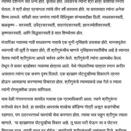
त्यांच्या दर्शनाने सर्व धन्य होत. कृतार्थ होत. लवकरच त्यांनी श्री क्षेत्र काशीचा निरोप
घेतला. ते श्री क्षेत्र प्रयागला त्यांचे तीन वर्षे वास्तव्य होते. या वास्तव्यात त्यांना अनेक
शिष्य लाभले. यांपैकी सात जणांना त्यांनी विधियुक्त संन्यासदीक्षा दिली. माधवसरस्वती,
बाळकृष्ण – सरस्वती, उपेंद्रसरस्वती, सदानंदसरस्वती, ज्ञानज्योतीसरस्वती,
कृष्णसरस्वती, आणि सिद्धसरस्वती हे सात शिष्योत्तम होत.
मंजारिका नावाच्या गावी माधवारण्य नावाचे एक मुनी नृसिंहाचे उपासक होते. मानसपूजेत
ध्यानाची जी मूर्ती ते पाहात होते, ती श्रीगुरूंचीच म्हणजे नृसिंहसरस्वतींचीच आहे हे ध्यानात
येताच त्यांनी श्रीगुरूंना आपले सर्वस्व अर्पण केले. श्रीगुरूंनी त्यांना आत्मबोध केला.
तेथून ते वासर ब्रह्मेश्वर नावाच्या क्षेत्रास आले. येथे गोदावरीच्या पात्रात स्नान करीत
असताना त्यांना एक करुण दृश्य दिसले. एक ब्राह्मण पोटदुखीच्या विकाराने त्रस्त
होऊन आत्महत्या करण्याच्या विचारात होता. श्रीगुरूंचे त्याच्याकडे लक्ष गेले व त्याला
त्यांनी रोगमुक्तीचा उपाय सांगितला.
याच वेळी गंगास्नानास सायंदेव नावाचा एक ग्रामाधिकारी आला. त्याने श्रीगुरूंना
मनोभावे वंदन केले. हा सायंदेव आपस्तंब शाखेचा कौडिण्य गोत्री असून कडगंचीचा
रहाणारा, पण उदरभरणार्थ यवनांची सेवा करणारा होता. त्याचा भाव पाहून श्रीगुरू त्याला
म्हणाले, ‘या ब्राह्मणास पोटदुखीचा विकार आहे. तू याला घरी घेऊन जा व पोटभर
मिष्टान्न घाल. त्याची व्यथा दूर होईल.’ सायंदेवाने श्रीगुरूंनाही आमंत्रण दिले. श्रीगुरू