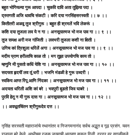
बहुत भोगियल्या गुरू आपदा । चुकवि दावि अता तुझिया पदा ।
द्रुतगती अजि धावचि संकटी । करि दया नरसिंहसरस्वती ।। ७ ।।
कितीतरी अळवू तुज श्रीगुरू । बहुत ही श्रमलें भवि लेकरूं ।
कशि दया तुजला लव ये न गा । अनसूयात्मज भो मज पाव गा ।। ९ ।।
तुज समक्ष अरी मज गांजिती । लवभरी तुजला कशी ना क्षिती ।
उगिच कां त्रिशुला धरिलें अगा । अनसूयात्मज भो मज पाव गा ।। ९ ।।
मदीय प्राण हरीलाचि काळ तो । मग तुझा उपयोगचि काय तो ।
म्हणुनि मी पुसतो कधिं येशि गा । अनसूयात्मज भो मज पाव गा ।। १० ।।
सदयता हृदयीं लव तूं धरी । भजनि मंडळी हे गुरू उध्दरी ।
स्वकिय आप्त रिपू आणि निंदका । अनसूयात्मज भो मज पाव गा ।। ११ ।।
अदयता धरिली अशि कां बरे । भवपुरी बुडतो जिव घाबरे ।
पुरवि हेतु न मी गुरू दास गा । अनसूयात्मज भो मज पाव गा ।। १२ ।।
।। अवधूतचिंतन श्रीगुरूदेव दत्त ।।
नृसिंह सरस्वती महाराजांचे स्थानांतर व निजगमनानंद सर्वच अद्भुत व गूढ प्रसंग. यवन
राजाला बरे केले, आधीच्या रजक जन्माची आठवण करून दिली. दूरदूर वर सगळीकडे