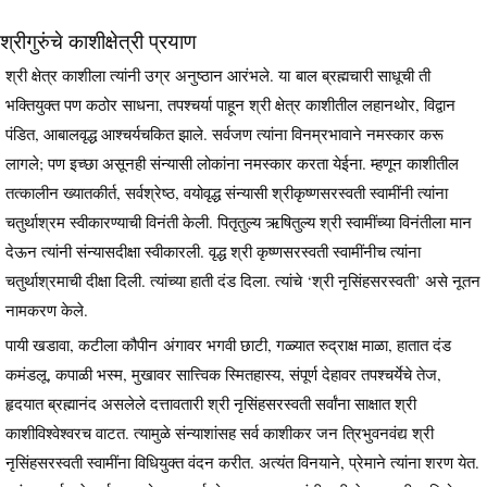
श्रीगुरुंचे काशीक्षेत्री प्रयाण
श्री क्षेत्र काशीला त्यांनी उग्र अनुष्ठान आरंभले. या बाल ब्रह्मचारी साधूची ती
भक्तियुक्त पण कठोर साधना, तपश्चर्या पाहून श्री क्षेत्र काशीतील लहानथोर, विद्वान
पंडित, आबालवृद्ध आश्चर्यचकित झाले. सर्वजण त्यांना विनम्रभावाने नमस्कार करू
लागले; पण इच्छा असूनही संन्यासी लोकांना नमस्कार करता येईना. म्हणून काशीतील
तत्कालीन ख्यातकीर्त, सर्वश्रेष्ठ, वयोवृद्ध संन्यासी श्रीकृष्णसरस्वती स्वामींनी त्यांना
चतुर्थाश्रम स्वीकारण्याची विनंती केली. पितृतुल्य ऋषितुल्य श्री स्वामींच्या विनंतीला मान
देऊन त्यांनी संन्यासदीक्षा स्वीकारली. वृद्ध श्री कृष्णसरस्वती स्वामींनीच त्यांना
चतुर्थाश्रमाची दीक्षा दिली. त्यांच्या हाती दंड दिला. त्यांचे ‘श्री नृसिंहसरस्वती’ असे नूतन
नामकरण केले.
पायी खडावा, कटीला कौपीन अंगावर भगवी छाटी, गळ्यात रुद्राक्ष माळा, हातात दंड
कमंडलू, कपाळी भस्म, मुखावर सात्त्विक स्मितहास्य, संपूर्ण देहावर तपश्चर्येचे तेज,
हृदयात ब्रह्मानंद असलेले दत्तावतारी श्री नृसिंहसरस्वती सर्वांना साक्षात श्री
काशीविश्वेश्वरच वाटत. त्यामुळे संन्याशांसह सर्व काशीकर जन त्रिभुवनवंद्य श्री
नृसिंहसरस्वती स्वामींना विधियुक्त वंदन करीत. अत्यंत विनयाने, प्रेमाने त्यांना शरण येत.