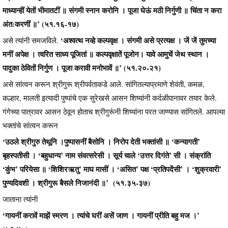
माध्यान्हीं येतों भीमातटीं ॥ संगमी स्नान करोनि । पूजा घेऊं मठी निर्गुणी ॥ चिंता न करा
अंत:करणीं ॥’ (५१.१६-१७)
‘अश्वत्थ नव्हे कल्पवृक्ष । संगमी असे प्रत्यक्ष । जें जें तुमच्या
असे त्यांनी समजविले.
मनीं अपेक्ष । त्वरित साध्य पूजितां ॥ कल्पवृक्षातें पूजोन। यावे आमुचें जेथ स्थान ।
पादुका ठेवितों निर्गुण । पूजा करावी मनोभावें ॥’ (५१.२०-२१)
असे सांत्वन करून श्रीगुरू श्रीपर्वताकडे आले. सांगितल्याप्रमाणे शेवंती, कमळ,
कल्हार, मालती इत्यादी पुष्पांचे एक सुरेखसे आसन शिष्यांनी कर्दळीपानावर तयार केले.
गंगेच्या पात्रावर आसन ठेवून होताच श्रीगुरूंनी शिष्यांना परत जाण्यास सांगितले. आपल्या
भक्तांचे सांत्वन करून
‘उठले श्रीगुरु तेथूनि ।पुष्पासनीं बैसोनि । निरोप देती भक्तांसी ॥ ‘कन्यागती’
बृहस्पतीसी । ‘बहुधान्य’ नाम संवत्सरेसी । सूर्य चाले ‘उत्तर दिगंते’ सी । संक्रांति
‘कुंभ’ परियेसा ॥ ‘शिशिरऋतु’ माघ मासीं । ‘असित’ पक्ष ‘प्रतिपदेंसी’ । ‘शुक्रवारी’
पुण्यदिवशी । श्रीगुरू बैसले निजानंदी ॥’ (५१.३५-३७)
जाताना त्यांनी
‘गायनीं करावें माझें स्मरण । त्यांचे घरीं असें जाण । गायनीं प्रीति बहु मज ।’