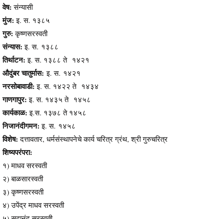
वेष:
संन्यासी
मुंज:
इ. स. १३८५
गुरु:
कृष्णसरस्वती
संन्यास:
इ. स. १३८८
तिर्थाटन:
इ. स. १३८८ ते १४२१
औदुंबर चातुर्मास:
इ. स. १४२१
नरसोबावाडी:
इ. स. १४२२ ते १४३४
गाणगापुर:
इ. स. १४३५ ते १४५८
कार्यकाळ:
इ.स. १३७८ ते १४५८
निजानंदीगमन:
इ. स. १४५८
विशेष:
दत्तावतार, धर्मसंस्थापनेचे कार्य चरित्र ग्रंथ, श्री गुरुचरित्र
शिष्यपरंपरा:
१) माधव सरस्वती
२) बाळसारस्वती
३) कृष्णसरस्वती
४) उपेंद्र माधव सरस्वती
५) सदानंद सरस्वती