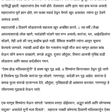
प्रसिद्धी झाली. महाराजांना हेच नको होते. देवावतार आणि इतर यात हाच फरक असतो.
महाराजांना पूर्ण ज्ञान होते, पण फक्त स्वार्थ ठेवून येणारे खूप असतात. त्यांना दूर ठेवणे
अवघड असते.
महाराजांची 4 ठिकाणे सोडतानाचे सहजता खूप अचंबित करते. ८ व्या वर्षी (जेंव्हा
आपल्यासारखे लोक खाणे, भावंडांशी भांडणे यात मग्न असतो) कारंजा, घर, आईवडिलांना
सोडणे, तेही असे की जणू काहीच झाले नाही. वैश्विक शक्तीने त्यांना आतून सूचना
केल्याचे जाणवते. त्यातही आधी बोल येत नसतांना माझी मौंज करा म्हणून हातात कांब
घेऊन सोने करून दाखवणे, सगळे अद्भुत. दुसरा औदुंबर, तिसरा आजची नृसिंह वाडी
सोडताना आणि चवथा कर्दळीवन गमन.
"ऐक्य होऊ मल्लिकार्जुनी" हे वाक्य खूप गूढ आहे. ४ शिष्यांना किनाऱ्यावर ठेवून पुढे जाणे
हे तितकेच गूढ जितके कारंजा गृह सोडणे. गाणगापूर, कर्दळी वन गूढ आहेत. कारंजा हे
कमळ फुला सारखे प्रसन्नता देते, औदुंबर, नृसिंहवाडी ही आश्वस्त करतात. गाणगापूर हे
जीवनाच्या गूढाकडे घेऊन जाते.
एक माणूस शिष्यांना येऊन सांगतो "काशाय वस्त्र डोईवरून, अद्भुत कांती आणि सोन्याच्या
पादुका" असलेले मुनी मला दिसले". महाराज नक्की कोणत्या ठिकाणी मल्लिकार्जुन ऐक्य