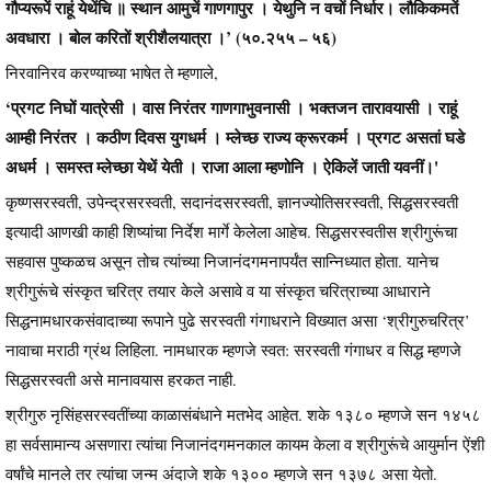
गौप्यरूपें राहूं येथेंचि ॥ स्थान आमुचें गाणगापुर । येथुनि न वचों निर्धार। लौकिकमतें
अवधारा । बोल करितों श्रीशैलयात्रा ।’ (५०.२५५ – ५६)
निरवानिरव करण्याच्या भाषेत ते म्हणाले,
‘प्रगट निघों यात्रेसी । वास निरंतर गाणगाभुवनासी । भक्तजन तारावयासी । राहूं
आम्ही निरंतर । कठीण दिवस युगधर्म । म्लेच्छ राज्य क्रूरकर्म । प्रगट असतां घडे
अधर्म । समस्त म्लेच्छा येथें येती । राजा आला म्हणोनि । ऐकिलें जाती यवनीं।'
कृष्णसरस्वती, उपेन्द्रसरस्वती, सदानंदसरस्वती, ज्ञानज्योतिसरस्वती, सिद्धसरस्वती
इत्यादी आणखी काही शिष्यांचा निर्देश मार्गे केलेला आहेच. सिद्धसरस्वतीस श्रीगुरूंचा
सहवास पुष्कळच असून तोच त्यांच्या निजानंदगमनापर्यंत सान्निध्यात होता. यानेच
श्रीगुरूंचे संस्कृत चरित्र तयार केले असावे व या संस्कृत चरित्राच्या आधाराने
सिद्धनामधारकसंवादाच्या रूपाने पुढे सरस्वती गंगाधराने विख्यात असा ‘श्रीगुरुचरित्र’
नावाचा मराठी ग्रंथ लिहिला. नामधारक म्हणजे स्वत: सरस्वती गंगाधर व सिद्ध म्हणजे
सिद्धसरस्वती असे मानावयास हरकत नाही.
श्रीगुरु नृसिंहसरस्वतींच्या काळासंबंधाने मतभेद आहेत. शके १३८० म्हणजे सन १४५८
हा सर्वसामान्य असणारा त्यांचा निजानंदगमनकाल कायम केला व श्रीगुरूंचे आयुर्मान ऐंशी
वर्षांचे मानले तर त्यांचा जन्म अंदाजे शके १३०० म्हणजे सन १३७८ असा येतो.