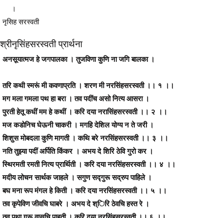
।
नृसिह सरस्वती
श्रीनृसिंहसरस्वती प्रार्थना
अनसूयात्मज हे जगपालका । तुजविणा कुणि ना जगि बालका ।
तरि कथी स्मरूं मी कवणाप्रति । शरण मी नरसिंहसरस्वती ।। १ ।।
मग मला गमला पथ हा बरा । तव पदींच असो नित्य आसरा ।
पुरती हेतू कधीं मम हे कथीं । करि दया नरासिंहसरस्वती ।। २ ।।
मज कडोनिच घेऊनी चाकरी । मगहि देशिल योग्य न ते जरी ।
शिशुस मोबदला कुणि मागती । कथि बरे नरसिंहसरस्वती ।। ३ ।।
नति तुझ्या पदीं अर्पिति किंकर । अभय दे शिरि ठेवि गुरो कर ।
स्थिरमती रमती नित्य प्रार्थिती । करि दया नरसिंहसरस्वती ।। ४ ।।
मदीय लोचन सार्थक जाहले । सगुण सद्गुरू सद्रुप पाहिले ।
बघ मना रूप मंगल हे किती । करि दया नरसिंहसरस्वती ।। ५ ।।
तव कृपेविण जीवचि घाबरे । अभय दे श्िरि ठेवचि हस्त रे ।
तव पथा गुरू वासचि पाहती । करि दया नरसिंहसरस्वती ।। ६ ।।