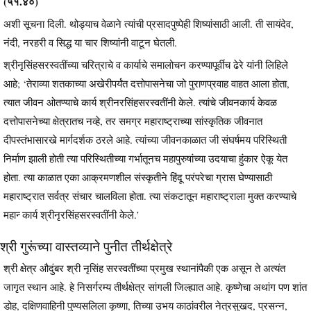
(५१.४०)
अशी सूचना दिली. थोड्याच वेळाने त्यांची प्रसादपुष्पेही शिष्यांसाठी आली. ती सायंदेव,
नंदी, नरहरी व सिद्ध या चार शिष्यांनी वाटून घेतली.
श्रीनृसिंहसरस्वतींच्या चरित्राचे व कार्याचे समालोचन करण्यापूर्वीच ढेरे यांनी लिहिले
आहे; ‘तेराव्या शतकाच्या अखेरीपर्यंत दत्तोपासनेचा जो पुराणप्रवाह वाहत आला होता,
त्यात जीवन ओतण्याचे कार्य श्रीनरसिंहसरस्वतींनी केले. त्यांचे जीवनकार्य केवळ
दत्तोपासनेच्या क्षेत्रातच नव्हे, तर समग्र महाराष्ट्राच्या सांस्कृतिक जीवनात
दीपस्तंभासारखे मार्गदर्शक ठरले आहे. त्यांच्या जीवनकाळात जी संघर्षमय परिस्थिती
निर्माण झाली होती त्या परिस्थितीच्या गर्भातूनच महापुरुषांच्या उदयाचा हुंकार ऐकू येत
होता. त्या काळात एका आक्रमणशील संस्कृतीने हिंदू परंपरेचा ग्रास घेण्यासाठी
महाराष्ट्रात सर्वत्र संचार चालविला होता. त्या संकटातून महाराष्ट्राला मुक्त करण्याचे
महान्‍ कार्य श्रीनृरसिंहसरस्वतींनी केले.’
श्री गुरूंच्या वास्तव्याने पुनीत तीर्थक्षेत्रे
श्री क्षेत्र औदुंबर श्री नृसिंह सरस्वतींच्या प्रमुख स्थानांपैकी एक असून ते अत्यंत
जागृत स्थान आहे. हे निसर्गरम्य तीर्थक्षेत्र सांगली जिल्ह्यात आहे. कृष्णेचा अथांग पण शांत
डोह, दक्षिणवाहिनी पुण्यसलिला कृष्णा, तिच्या उभय काठांवरील नेत्रसुखद, प्रसन्न,