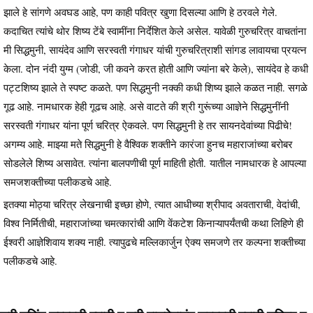
झाले हे सांगणे अवघड आहे, पण काही पवित्र खुणा दिसल्या आणि हे ठरवले गेले.
कदाचित त्यांचे थोर शिष्य टेंबे स्वामींना निर्देशित केले असेल. यावेळी गुरुचरित्र वाचतांना
मी सिद्धमुनी, सायंदेव आणि सरस्वती गंगाधर यांची गुरुचरित्राशी सांगड लावायचा प्रयत्न
केला. दोन नंदी युग्म (जोडी, जी कवने करत होती आणि ज्यांना बरे केले), सायंदेव हे कधी
पट्टशिष्य झाले ते स्पष्ट कळते. पण सिद्धमुनी नक्की कधी शिष्य झाले कळत नाही. सगळे
गूढ आहे. नामधारक हेही गूढच आहे. असे वाटते की श्री गुरूंच्या आज्ञेने सिद्धमुनींनी
सरस्वती गंगाधर यांना पूर्ण चरित्र ऐकवले. पण सिद्धमुनी हे तर सायनदेवांच्या पिढीचे!
अगम्य आहे. माझ्या मते सिद्धमुनी हे वैश्विक शक्तीने कारंजा हुनच महाराजांच्या बरोबर
सोडलेले शिष्य असावेत. त्यांना बालपणीची पूर्ण माहिती होती. यातील नामधारक हे आपल्या
समजशक्तीच्या पलीकडचे आहे.
इतक्या मोठ्या चरित्र लेखनाची इच्छा होणे, त्यात आधीच्या श्रीपाद अवताराची, वेदांची,
विश्व निर्मितीची, महाराजांच्या चमत्कारांची आणि वेंकटेश किनाऱ्यापर्यंतची कथा लिहिणे ही
ईश्वरी आज्ञेशिवाय शक्य नाही. त्यापुढचे मल्लिकार्जुन ऐक्य समजणे तर कल्पना शक्तीच्या
पलीकडचे आहे.