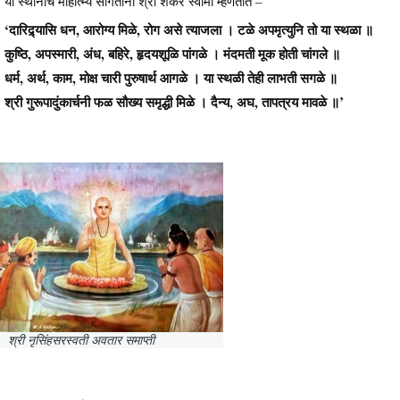
या स्थानाचे माहात्म्य सांगताना श्री शंकर स्वामी म्हणतात –
‘दारिद्र्यासि धन, आरोग्य मिळे, रोग असे त्याजला । टळे अपमृत्युनि तो या स्थळा ॥
कुष्ठि, अपस्मारी, अंध, बहिरे, हृदयशूळि पांगळे । मंदमती मूक होती चांगले ॥
धर्म, अर्थ, काम, मोक्ष चारी पुरुषार्थ आगळे । या स्थळी तेही लाभती सगळे ॥
श्री गुरूपादुंकार्चनी फळ सौख्य समृद्धी मिळे । दैन्य, अघ, तापत्रय मावळे ॥’
श्री नृसिंहसरस्वती अवतार समाप्ती