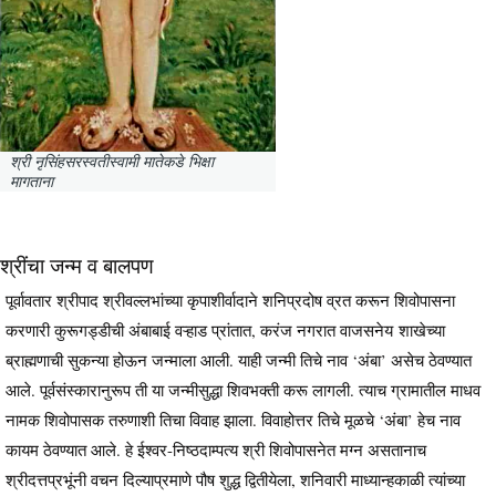
श्री नृसिंहसरस्वतीस्वामी मातेकडे भिक्षा
मागताना
श्रींचा जन्म व बालपण
पूर्वावतार श्रीपाद श्रीवल्लभांच्या कृपाशीर्वादाने शनिप्रदोष व्रत करून शिवोपासना
करणारी कुरूगड्डीची अंबाबाई वऱ्हाड प्रांतात, करंज नगरात वाजसनेय शाखेच्या
ब्राह्मणाची सुकन्या होऊन जन्माला आली. याही जन्मी तिचे नाव ‘अंबा’ असेच ठेवण्यात
आले. पूर्वसंस्कारानुरूप ती या जन्मीसुद्धा शिवभक्ती करू लागली. त्याच ग्रामातील माधव
नामक शिवोपासक तरुणाशी तिचा विवाह झाला. विवाहोत्तर तिचे मूळचे ‘अंबा’ हेच नाव
कायम ठेवण्यात आले. हे ईश्वर-निष्ठदाम्पत्य श्री शिवोपासनेत मग्न असतानाच
श्रीदत्तप्रभूंनी वचन दिल्याप्रमाणे पौष शुद्ध द्वितीयेला, शनिवारी माध्यान्हकाळी त्यांच्या