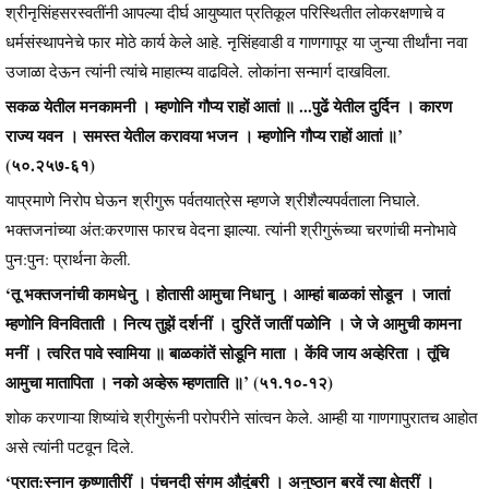
श्रीनृसिंहसरस्वतींनी आपल्या दीर्घ आयुष्यात प्रतिकूल परिस्थितीत लोकरक्षणाचे व
धर्मसंस्थापनेचे फार मोठे कार्य केले आहे. नृसिंहवाडी व गाणगापूर या जुन्या तीर्थांना नवा
उजाळा देऊन त्यांनी त्यांचे माहात्म्य वाढविले. लोकांना सन्मार्ग दाखविला.
सकळ येतील मनकामनी । म्हणोनि गौप्य राहों आतां ॥ ...पुढें येतील दुर्दिन । कारण
राज्य यवन । समस्त येतील करावया भजन । म्हणोनि गौप्य राहों आतां ॥’
(५०.२५७-६१)
याप्रमाणे निरोप घेऊन श्रीगुरू पर्वतयात्रेस म्हणजे श्रीशैल्यपर्वताला निघाले.
भक्तजनांच्या अंत:करणास फारच वेदना झाल्या. त्यांनी श्रीगुरूंच्या चरणांची मनोभावे
पुन:पुन: प्रार्थना केली.
‘तू भक्तजनांची कामधेनु । होतासी आमुचा निधानु । आम्हां बाळकां सोडून । जातां
म्हणोनि विनविताती । नित्य तुझें दर्शनीं । दुरितें जातीं पळोनि । जे जे आमुची कामना
मनीं । त्वरित पावे स्वामिया ॥ बाळकांतें सोडूनि माता । केंवि जाय अव्हेरिता । तूंचि
आमुचा मातापिता । नको अव्हेरू म्हणताति ॥’ (५१.१०-१२)
शोक करणाऱ्या शिष्यांचे श्रीगुरूंनी परोपरीने सांत्वन केले. आम्ही या गाणगापुरातच आहोत
असे त्यांनी पटवून दिले.
‘प्रात:स्नान कृष्णातीरीं । पंचनदी संगम औदुंबरी । अनुष्ठान बरवें त्या क्षेत्रीं ।