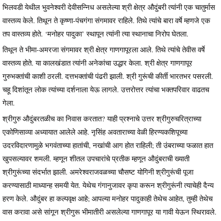
भिलवडी येथील भुवनेश्वरी देवीसन्निध असलेल्या श्री क्षेत्र औदुंबरी त्यांनी एक चातुर्मास
वास्तव्य केले. तिथून ते कृष्णा-पंचगंगा संगमावर राहिले. तिथे त्यांचे बारा वर्षे म्हणजे एक
तप वास्तव्य होते. ‘मनोहर पादुका’ स्थापून त्यांनी त्या स्थानाचा निरोप घेतला.
तिथून ते भीमा-अमरजा संगमावर श्री क्षेत्र गाणगापूरला आले. तिथे त्यांचे तेवीस वर्षे
वास्तव्य होते. या कालखंडात त्यांनी अनेकांचा उद्धार केला. श्री क्षेत्र गाणगापूर
गुरुभक्तांची काशी ठरली. दत्तभक्तांची पंढरी झाली. श्री गुरूंची कीर्ती भारतभर पसरली.
चहू दिशांतून लोक त्यांच्या दर्शनाला येऊ लागले. उत्तरोत्तर त्यांचा भक्तपरिवार वाढतच
गेला.
श्रीगुरु औदुंबरतळीच का निवास करतात? याही प्रश्नाचे उत्तर श्रीगुरुचरित्राच्या
एकोणिसाव्या अध्यायात आलेले आहे. नृसिंह अवताराच्या वेळी हिरण्यकशिपूच्या
उदरविदारणामुळे भगवंताच्या हातांची, नखांची आग होत राहिली; ती उंबराच्या फळात हात
खुपसल्यावर शमली. म्हणून शीतल उपचारांचे प्रतीक म्हणून औदुंबराची ख्याती
श्रीगुरूंच्या संदर्भात झाली. अमरेश्वराजवळच्या चौसष्ट योगिनी श्रीगुरूंची पूजा
करण्यासाठी माध्यान्ह समयी येत. येथेच गंगानुजावर कृपा करून श्रीगुरूंनी त्याचेही दैन्य
हरण केले. औदुंबर हा कल्पवृक्ष आहे; आपल्या मनोहर पादुकाही तेथेच आहेत, तुम्ही तेथेच
वास करावा असे सांगून श्रीगुरू भीमातीरी असलेल्या गाणगापूर या गावी येऊन स्थिरावले.