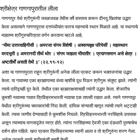
श्रीक्षेत्र गाणगापुरातील लीला
गाणगापुर येथे श्रीगुरूंनी जवळजवळ तेवीस वर्षे वास्तव्य करून दीनदु:खितांचा उद्धार
केला असल्याने गाणगापुरास दत्तपंथीयांत फारच महत्त्वाचे स्थान मिळाले आहे. या स्थानाचे
माहात्म्य श्रीगुरुचरित्रात वर्णन करताना म्हटले आहे,
‘भीमा उत्तरवाहिनीसी । अमरजा संगम विशेषी । अश्वत्यवृक्ष परियेसीं । महास्थान
वरदभूमी ॥ अमरानदी तीर्थ थोर । संगम जाहला भीमातीर । प्रयागसमान असे क्षेत्र ।
अष्टतीर्थें असती तेथें ॥’ (२२.११-१२)
अशा या गाणगापुरात राहून श्रीगुरूंनी अनेक लीला प्रकट करून भक्तजनांचा उद्धार
केला. या गावाच्या एका ब्राह्मणाच्या वंध्या म्हशीचे दूध पिऊन श्रीगुरू संतुष्ट झाले. त्यांनी
त्याचे दारिद्र्यही दूर केले. तेथील एका ब्रह्मराक्षसाचाही त्यांनी उद्धार केला. शेजारीच
कुमशी नावाच्या गावात त्रिविक्रमभारती नावाचा एक तापसी राहात असे. त्याने गाणगापूर
येथील श्रीगुरूंच्या चमत्कारांची निंदा केली. दांभिक संन्यासी म्हणून त्यांची त्याने थट्टाही
केली. त्यास जाणीव देण्यासाठी ते कुमशीस निघाले. त्रिविक्रमभारती नरसिंहाचे उपासक
असून त्याच्याच मानसपूजेत व्यग्र होते. त्यांना नरसिंहाच्या ऐवजी एका दंडधारी पुरुषाचेच
दर्शन होत राहिले. खरा प्रकार त्रिविक्रमाच्या ध्यानी आला व तो श्रीगुरुंना शरण गेला.
अनेक प्रकारे त्याने श्रीगुरूंची स्तुती केली.