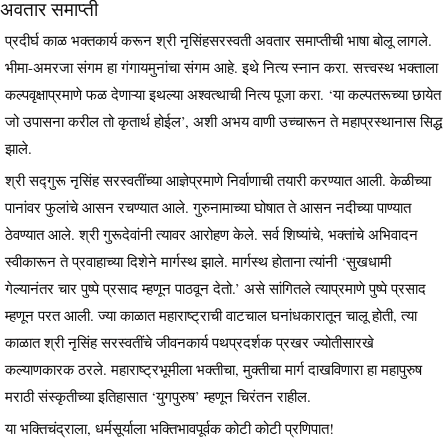
अवतार समाप्ती
प्रदीर्घ काळ भक्तकार्य करून श्री नृसिंहसरस्वती अवतार समाप्तीची भाषा बोलू लागले.
भीमा-अमरजा संगम हा गंगायमुनांचा संगम आहे. इथे नित्य स्नान करा. सत्त्वस्थ भक्ताला
कल्पवृक्षाप्रमाणे फळ देणाऱ्या इथल्या अश्वत्थाची नित्य पूजा करा. ‘या कल्पतरूच्या छायेत
जो उपासना करील तो कृतार्थ होईल’, अशी अभय वाणी उच्चारून ते महाप्रस्थानास सिद्ध
झाले.
श्री सद्‍गुरू नृसिंह सरस्वतींच्या आज्ञेप्रमाणे निर्वाणाची तयारी करण्यात आली. केळीच्या
पानांवर फुलांचे आसन रचण्यात आले. गुरुनामाच्या घोषात ते आसन नदीच्या पाण्यात
ठेवण्यात आले. श्री गुरूदेवांनी त्यावर आरोहण केले. सर्व शिष्यांचे, भक्तांचे अभिवादन
स्वीकारून ते प्रवाहाच्या दिशेने मार्गस्थ झाले. मार्गस्थ होताना त्यांनी ‘सुखधामी
गेल्यानंतर चार पुष्पे प्रसाद म्हणून पाठवून देतो.’ असे सांगितले त्याप्रमाणे पुष्पे प्रसाद
म्हणून परत आली. ज्या काळात महाराष्ट्राची वाटचाल घनांधकारातून चालू होती, त्या
काळात श्री नृसिंह सरस्वतींचे जीवनकार्य पथप्रदर्शक प्रखर ज्योतीसारखे
कल्याणकारक ठरले. महाराष्ट्रभूमीला भक्तीचा, मुक्तीचा मार्ग दाखविणारा हा महापुरुष
मराठी संस्कृतीच्या इतिहासात ‘युगपुरुष’ म्हणून चिरंतन राहील.
या भक्तिचंद्राला, धर्मसूर्याला भक्तिभावपूर्वक कोटी कोटी प्रणिपात!