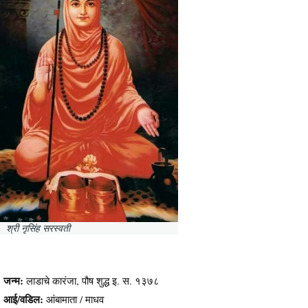
श्री नृसिंह सरस्वती
जन्म:
लाडाचे कारंजा, पौष शुद्ध इ. स. १३७८
आई/वडिल:
आंबामाता / माधव