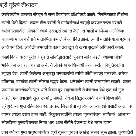
श्री गुरूंचे तीर्थाटन
उत्तरेकडील वास्तव्य संपवून ते सप्त शिष्यांसह दक्षिणेकडे वळले. निरनिराळ्या तीर्थांना
त्यांनी भेटी दिल्या. तब्बल तीस वर्षांनी ते मार्गदर्शनार्थ स्वगृही करंजनगरला परतले.
करंजग्रामातील लोकांनी त्यांचे उत्स्फूर्त स्वागत केले. संन्यासी बनलेल्या अलौकिक
बाळाच्या मंगल दर्शनाने माता-पिता कमालीचे आनंदित झाले. त्यांनी मातापित्याला प्रेमाने
आलिंगन दिले. त्यावेळी उभयतांची काया तेजाळून ते खऱ्या सुखाचे अधिकारी बनले.
काही दिवस करंजपुरीत राहून ते लोकोद्धारासाठी पुनश्च बाहेर पडले. त्यांच्या भोवती
भाविकांचा अक्षरश: गराडा असे. ते लोकांच्या आधिव्याधी हरण करीत. निपुत्रिकांना
सुपुत्र देत. त्यांनी केलेल्या अभूतपूर्व चमत्कारांनी त्यांची कीर्ती सर्वत्र पसरली. अनेक
पतितांचा, पाप्यांचा त्यांनी लीलया उद्धार केला. अनेकांना त्यांनी सन्मार्गाला लावले. वाढत
जाणाऱ्या जनसंपर्कापासून थोडे दिवस दूर राहण्यासाठी ते वैजनाथ येथे एक वर्ष गुप्त
राहिले. एकांतवासाचे सुख उपभोगू लागले. सेवेला सिद्धसरस्वती नावाचे शिष्य होते.
श्रीगुरूंच्या गुप्त रहिवासात एक उत्कट जिज्ञासेचा ब्राह्मण त्यांच्या दर्शनासाठी आला; पण
वर्षभर त्याला दर्शन झाले नाही. सिद्धसरस्वतींनी त्याला ‘गुरुचरित्र’ सांगितले. आजच्या
लोकप्रिय गुरुचरित्राचा निम्मा भाग अशा रीतीने वैजनाथ येथे तयार झाला.
एका वर्षाच्या गुप्त अनुष्ठानानंतर श्री गुरूंचा पुनश्च अखंड संचार सुरू झाला. कृष्णातिरी