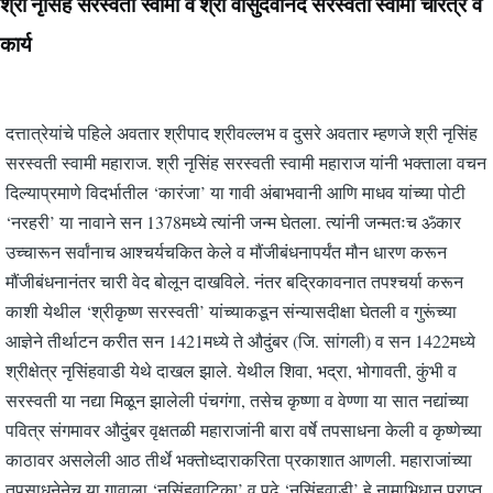
श्री नृसिंह सरस्वती स्वामी व श्री वासुदेवानंद सरस्वती स्वामी चरित्र व
कार्य
दत्तात्रेयांचे पहिले अवतार श्रीपाद श्रीवल्लभ व दुसरे अवतार म्हणजे श्री नृसिंह
सरस्वती स्वामी महाराज. श्री नृसिंह सरस्वती स्वामी महाराज यांनी भक्ताला वचन
दिल्याप्रमाणे विदर्भातील ‘कारंजा’ या गावी अंबाभवानी आणि माधव यांच्या पोटी
‘नरहरी’ या नावाने सन 1378मध्ये त्यांनी जन्म घेतला. त्यांनी जन्मतःच ॐकार
उच्चारून सर्वांनाच आश्चर्यचकित केले व मौंजीबंधनापर्यंत मौन धारण करून
मौंजीबंधनानंतर चारी वेद बोलून दाखविले. नंतर बद्रिकावनात तपश्चर्या करून
काशी येथील ‘श्रीकृष्ण सरस्वती’ यांच्याकडून संन्यासदीक्षा घेतली व गुरूंच्या
आज्ञेने तीर्थाटन करीत सन 1421मध्ये ते औदुंबर (जि. सांगली) व सन 1422मध्ये
श्रीक्षेत्र नृसिंहवाडी येथे दाखल झाले. येथील शिवा, भद्रा, भोगावती, कुंभी व
सरस्वती या नद्या मिळून झालेली पंचगंगा, तसेच कृष्णा व वेण्णा या सात नद्यांच्या
पवित्र संगमावर औदुंबर वृक्षतळी महाराजांनी बारा वर्षे तपसाधना केली व कृष्णेच्या
काठावर असलेली आठ तीर्थे भक्तोध्दाराकरिता प्रकाशात आणली. महाराजांच्या
तपसाधनेनेच या गावाला ‘नृसिंहवाटिका’ व पुढे ‘नृसिंहवाडी’ हे नामाभिधान प्राप्त