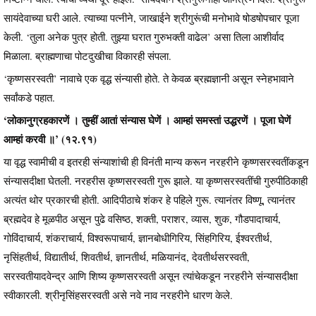
सायंदेवाच्या घरी आले. त्याच्या पत्नीने, जाखाईने श्रीगुरूंची मनोभावे षोडषोपचार पूजा
केली. ‘तुला अनेक पुत्र होती. तुझ्या घरात गुरुभक्ती वाढेल’ असा तिला आशीर्वाद
मिळाला. ब्राह्मणाचा पोटदुखीचा विकारही संपला.
‘कृष्णसरस्वती’ नावाचे एक वृद्ध संन्यासी होते. ते केवळ ब्रह्मज्ञानी असून स्नेहभावाने
सर्वांकडे पहात.
‘लोकानुग्रहकारणें । तुम्हीं आतां संन्यास घेणें । आम्हां समस्तां उद्धरणें । पूजा घेणें
आम्हां करवी ॥’ (१२.९१)
या वृद्ध स्वामीची व इतरही संन्याशांची ही विनंती मान्य करून नरहरीने कृष्णसरस्वतींकडून
संन्यासदीक्षा घेतली. नरहरीस कृष्णसरस्वती गुरू झाले. या कृष्णसरस्वतींची गुरुपीठिकाही
अत्यंत थोर प्रकारची होती. आदिपीठाचे शंकर हे पहिले गुरू. त्यानंतर विष्णू, त्यानंतर
ब्रह्मदेव हे मूळपीठ असून पुढे वसिष्ठ, शक्ती, पराशर, व्यास, शुक, गौडपादाचार्य,
गोविंदाचार्य, शंकराचार्य, विश्वरूपाचार्य, ज्ञानबोधीगिरिय, सिंहगिरिय, ईश्वरतीर्थ,
नृसिंहतीर्थ, विद्यातीर्थ, शिवतीर्थ, ज्ञानतीर्थ, मळियानंद, देवतीर्थसरस्वती,
सरस्वतीयादवेन्द्र आणि शिष्य कृष्णसरस्वती असून त्यांचेकडून नरहरीने संन्यासदीक्षा
स्वीकारली. श्रीनृसिंहसरस्वती असे नवे नाव नरहरीने धारण केले.