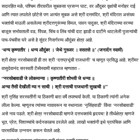
सदारहित मळे, पश्चिम तीरावरील सुबकसा प्रसन्न घाट, वर औंदुबर वृक्षांची मनोहर राई
आणि त्यात लपलेले छोटेसे पण अत्यंत सुबक असे श्री दत्तमंदिर, श्री मंदिरात असंख्य
भक्तांची माउली असलेल्या श्रीदत्तगुरूंच्या विमल, पावन पादुका, श्री मंदिराच्या वरच्या
बाजूस सभोवताली वड, पिंपळ, चिंच व लिंब यांची दाट झाडी व दाटीने थाटलेली पुजाऱ्यांची
पाच-पंचवीस घरे असे हे सुंदर निसर्गरम्य औदुंबर क्षेत्र आहे.
‘धन्य कृष्णातीर । धन्य औदुंबर । जेथे गुरूवर । वसतसे ॥’ (जनार्दन स्वामी)
श्री क्षेत्र नरसोबावाडी ही तर श्री ‘दत्तप्रभूंची राजधानी’ च म्हणून प्रसिद्ध आहे. श्रीमत्‍
वासुदेवानंद सरस्वती टेंब्येस्वामी महाराज म्हणतात –
“नरसोबावाडी जे लोकमान्या । कृष्णातीरी शोभवी जे धन्या ॥
अन्या तैसी देखीली म्या न साची । श्री दत्ताची राजधानी सुखाची ॥”
श्री नृसिंह सरस्वतींनी या ठिकाणी बारा वर्षे तपश्चर्या केली. या ठिकाणी त्यांनी अनेक
लीला केल्या. म्हणूनच त्यांच्या नावावरून या स्थानाला ‘नृसिंहवाडी’ किंवा ‘नरसोबावाडी’
असे नाव पडले. श्री क्षेत्र नरसोबावाडी म्हणजे दत्तभक्तांचे हृदयच! हे तीर्थक्षेत्र म्हणजे
भूत, प्रेत, पिशाच्चांचे कर्दनकाळच ठरलेले आहे. लाखो भक्तांनी इथे प्रापंचिक आणि
पारमार्थिक उन्नयन करून घेतले आहे.