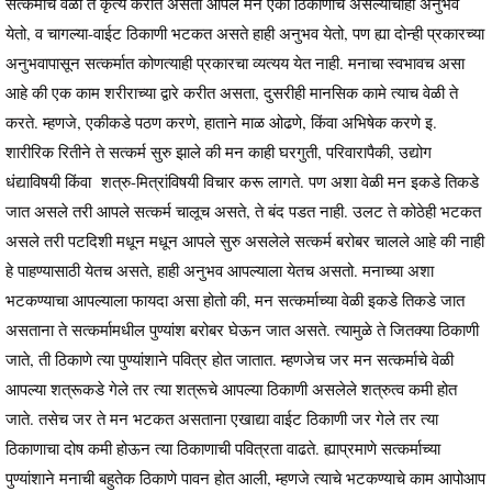
सत्कर्माचे वेळी ते कृत्य करीत असता आपले मन एका ठिकाणीच असल्याचाही अनुभव
येतो, व चागल्या-वाईट ठिकाणी भटकत असते हाही अनुभव येतो, पण ह्या दोन्ही प्रकारच्या
अनुभवापासून सत्कर्मात कोणत्याही प्रकारचा व्यत्यय येत नाही. मनाचा स्वभावच असा
आहे की एक काम शरीराच्या द्वारे करीत असता, दुसरीही मानसिक कामे त्याच वेळी ते
करते. म्हणजे, एकीकडे पठण करणे, हाताने माळ ओढणे, किंवा अभिषेक करणे इ.
शारीरिक रितीने ते सत्कर्म सुरु झाले की मन काही घरगुती, परिवारापैकी, उद्योग
धंद्याविषयी किंवा शत्रु-मित्रांविषयी विचार करू लागते. पण अशा वेळी मन इकडे तिकडे
जात असले तरी आपले सत्कर्म चालूच असते, ते बंद पडत नाही. उलट ते कोठेही भटकत
असले तरी पटदिशी मधून मधून आपले सुरु असलेले सत्कर्म बरोबर चालले आहे की नाही
हे पाहण्यासाठी येतच असते, हाही अनुभव आपल्याला येतच असतो. मनाच्या अशा
भटकण्याचा आपल्याला फायदा असा होतो की, मन सत्कर्माच्या वेळी इकडे तिकडे जात
असताना ते सत्कर्मामधील पुण्यांश बरोबर घेऊन जात असते. त्यामुळे ते जितक्या ठिकाणी
जाते, ती ठिकाणे त्या पुण्यांशाने पवित्र होत जातात. म्हणजेच जर मन सत्कर्माचे वेळी
आपल्या शत्रूकडे गेले तर त्या शत्रूचे आपल्या ठिकाणी असलेले शत्रुत्व कमी होत
जाते. तसेच जर ते मन भटकत असताना एखाद्या वाईट ठिकाणी जर गेले तर त्या
ठिकाणाचा दोष कमी होऊन त्या ठिकाणाची पवित्रता वाढते. ह्याप्रमाणे सत्कर्माच्या
पुण्यांशाने मनाची बहुतेक ठिकाणे पावन होत आली, म्हणजे त्याचे भटकण्याचे काम आपोआप