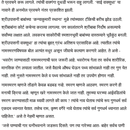
ते प्रवचने करू लागले. त्यांची वाक्गंगा दुथडी भरून वाहू लागली. ‘साई वाक्सुधा’ या
नावाने ही अनमोल प्रवचने नंतर प्रकाशित झाली.
श्रीउपासनी बाबांच्या ‘कन्याकुमारी स्थाना’ मुळे त्यांच्यावर टीकेची बरीच झोड उठली.
श्रीबाबांना कोर्ट कचेऱ्या कराव्या लागल्या. पण कालांतराने श्रीबाबा निर्दोष असल्याचे
सर्वांच्या लक्षात आले. लवकरच साकोरीची स्मशानभूमी बाबांच्या वास्तव्याने भूवैकुंठ बनली.
श्रीउपासनी वाक्सुधा’ हा त्यांचा बृहत् ग्रंथ अतिशय प्रासादिक आहे. त्यातील त्यांचे
नामस्मरणविषयक बोल अत्यंत मधुर असून जीवाचे कल्याण करणारे आहेत. ते असे -
‘भवरोग जाण्यासाठी नामस्मरणाची फार जरूरी आहे. भवरोगच गेला तर सर्वच शारीरिक,
मानसिक रोग लयाला जातील. जसे वैद्याचे औषध घेऊन पथ्य सांभाळले नाही तर गुण येत
नाही. तसे नुसते नामस्मरण केले व पथ्य सांभाळले नाही तर उपयोग होणार नाही.
नामस्मरण म्हणजे तोंडाने केवळ बडबड नव्हे. स्मरण म्हणजे आठवण. स्मरण करणे ही
मनाची क्रिया आहे. म्हणून खरे नामस्मरण केले जात नाही. तुमच्या घरच्या आईवडिलांचे
स्मरण करण्यासाठी माळ घ्यावी लागते की काय ? त्यांचे नाव घेताच त्यांचे रूप गुणधर्म सर्व
एकदम ध्यानात येतात. तसेच राम, कृष्ण वगैरे नावे घेताच त्यांचे सर्व गुणधर्म ध्यानात आले
पाहिजेत.’ असे ते नेहमी म्हणत असत.
‘जसे पाण्याची गार घनीभवनाने जडरूप दिसते. पण त्या गारेच्या आत- बाहेर सर्वच पाणी