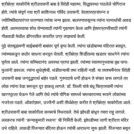
श्रीक्षेत्र साकोरीचे श्रीउपासनी बाबा हे विदेही महात्मा, सिद्धावस्था गाठलेले योगिराज
होते. त्यांचे संपूर्ण नाव श्री काशिनाथ गोविंद उपासनी. वेदशास्त्रसंपन्न व
ज्योतिषविद्यापारंगत घराण्यात त्यांचा जन्म झाला. बालपणापासूनच त्यांना परमार्थाची आवड
होती. आत्मतत्वाचा शोध घेण्यासाठी त्यांनी गृहत्याग केला आणि ईश्वरप्राप्तीसाठी त्यांनी
गौळवाडी येथील डॊंगरातील कपारीत उग्र तपश्र्चर्या केली.
पुढे संतचूडामणी साईबाबांनी बाबांवर पूर्ण कृपा केली. त्यांना खंडोबाच्या मंदिरात बसवून,
त्यांच्याकडून कठोर साधना करवून घेतली. श्रीक्षेत्र शिर्डीतल्या खडतर साधनेने त्यांना
पूर्णत्व आले. त्यांना सच्चिदानंद अवस्था प्राप्त झाली. त्यांच्या स्वात्मानुभवाचा वृक्ष पाना-
फुलांनी डवरला. त्यांना क्षुधेतृषेची, थंडीवाऱ्याची तमा राहिली नाही. या तपश्चर्येनंतर विदेही
उपासनी बाबा जगदुद्धारार्थ बाहेर पडले. गुरुपदाचे धनी होऊन ते संचार करू लागले तर
लोक त्यांना वेडा समजून दूर हाकलू लागले. डॉ. पिल्ली यांचे बंधू चित्रास्वामी त्यांना
खरगपूरला घेऊन गेले आणि तेथे त्यांचे योगिक सामर्थ्य चमत्काराच्या रूपाने लोकांच्या
नजरेला पडले. ओंकारेश्र्वर, उज्जैनी अशी तीर्थक्षेत्र करीत ते श्रीक्षेत्र साकोरीला आले.
श्रीउपासनी बाबा साकोरीला कायमचे स्थिरावले. तेथे झोपडी बांधून त्यात राहू लागले.
लवकरच त्यांनी ‘कन्याकुमारी स्थाना’ ची निर्मिती केली. झोपडीच्या जागी श्रीदत्त मंदिर
उभे राहिले. लाकडी पिंजऱ्यात बंदिस्त होऊन त्यांची आराधना सुरू झाली. पिंजऱ्यात बसून