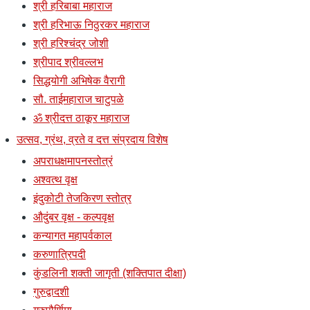
श्री हरिबाबा महाराज
श्री हरिभाऊ निठुरकर महाराज
श्री हरिश्चंद्र जोशी
श्रीपाद श्रीवल्लभ
सिद्धयोगी अभिषेक वैरागी
सौ. ताईमहाराज चाटुपळे
ॐ श्रीदत्त ठाकूर महाराज
उत्सव, ग्रंथ, व्रते व दत्त संप्रदाय विशेष
अपराधक्षमापनस्तोत्रं
अश्वत्थ वृक्ष
इंदुकोटी तेजकिरण स्तोत्र
औदुंबर वृक्ष - कल्पवृक्ष
कन्यागत महापर्वकाल
करुणात्रिपदी
कुंडलिनी शक्ती जागृती (शक्तिपात दीक्षा)
गुरुद्वादशी