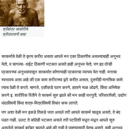
श्रीक्षेत्र साकोरीचे
श्रीउपासनी बाबा
सत्कर्माचे वेळी ते कृत्य करीत असता आपले मन एका ठिकाणीच असल्याचाही अनुभव
येतो, व चागल्या- वाईट ठिकाणी भटकत असते हाही अनुभव येतो, पण ह्या दोन्ही
प्रकारच्या अनुभवापासून सत्कर्मात कोणत्याही प्रकारचा व्यत्यय येत नाही. मनाचा
स्वभावच असा आहे की एक काम शरीराच्या द्वारे करीत असता, दुसरीही मानसिक कामे
त्याच वेळी ते करते. म्हणजे, एकीकडे पठण करणे, हाताने माळ ओढणे, किंवा अभिषेक
करणे इ. शारीरिक रितीने ते सत्कर्म सुरु झाले की मन काही घरगुती, परिवारापैकी, उद्योग
धंद्याविषयी किंवा शत्रु-मित्रांविषयी विचार करू लागते.
पण अशा वेळी मन इकडे तिकडे जात असले तरी आपले सत्कर्म चालूच असते, ते बंद
पडत नाही. उलट ते कोठेही भटकत असले तरी पटदिशी मधून मधून आपले सुरु
असलेले सत्कर्म बरोबर चालले आहे की नाही हे पाहण्यासाठी येतच असते, हाही अनुभव