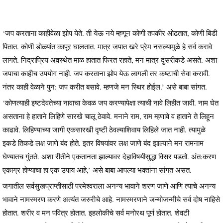
‘जप करताना काहीवेळा झोप येते. ती येऊ नये म्हणून कोणी तपकीर ओढतात, कोणी बिडी
पितात. कोणी डोळ्यांत कापूर घालतात. मात्र जपात खरे प्रेम नसल्यामुळे हे सर्व करावे
लागते. निद्राप्रिय अवस्थेत माळ हातात फिरत रहाते, मन मात्र दुसरीकडे असते. अशा
जपाचा काहीच उपयोग नाही. जप करताना झोप येऊ लागली तर कष्टाची सेवा करावी.
नंतर काही वेळाने पुन: जप करीत बसावे. म्हणजे मन स्थिर होईल.’ असे बाबा सांगत.
‘कोणत्याही इष्टदेवतेच्या नावाचा केवळ जप करण्यापेक्षा त्याची नावे लिहीत जावी. नाम घेत
असताना हे हाताने लिहिणे सारखे चालू ठेवावे. मनाने राम, राम म्हणावे व हाताने ते लिहून
काढावे. लिहिण्याच्या जागी एकसारखी दृष्टी ठेवल्याशिवाय लिहिले जात नाही. त्यामुळे
इकडे तिकडे लक्ष जाणे बंद होते. इतर विषयांवर लक्ष जाणे बंद झाल्याने मन रामनाम
घेण्यातच गुंतते. अशा रीतीने एकतानता झाल्यावर देहाविषयीसुद्धा विसर पडतो. अंत:करण
एकाग्र होण्याचा हा एक उपाय आहे,’ असे बाबा आपल्या भक्तांना सांगत असत.
जगातील सर्वसुखप्राप्तीसाठी परमेश्वराला अनन्य भावाने शरण जाणे आणि त्याचे अनन्य
भावाने नामस्मरण करणे अत्यंत जरुरीचे आहे. नामस्मरणाने जन्मोजन्मीचे सर्व दोष नाहिसे
होतात. शरीर व मन पवित्र होतात. इहलोकीचे सर्व मनोरथ पूर्ण होतात. शेवटी