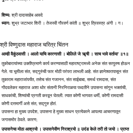
शिष्य:
श्री दादासाहेब आवदे
ध्यान:
शुभ्र जटाभार शिरी । तेजस्वी गौरवर्ण कांती ॥ शुभ्र त्रिवस्त्र अंगी । ग।
श्री विष्णुदास महाराज चरित्र चिंतन
आम्ही वैकुंठवासी । आलो याचि कारणासी । बोलिले जे ॠषी । साच भावे वर्ताया' ॥१॥
तुकोबारायांच्या उक्तीप्रमाणे कार्य करण्यासाठी महाराष्ट्रामध्ये अनेक संत सत्पुरुष होऊन
गेले. या भूमीला संत, सद्गुरुंची फार मोठी परंपरा लाभली आहे. संत ज्ञानेश्वरापासून संत
तुकाराम महाराजांपर्यंत, तसेच संत गजानन, संत साईबाबा, समर्थ रामदास, संत
गोंदवलेकर महाराज अशा थोर संतानी निरनिराळया पध्दतीने उपासना सांगुन भक्तांची,
साधकांची, शिष्यांची प्रगती करवून घेतली. त्यात कोणी भागवत धर्मी, कोणी रामदासी
कोणी दत्तमार्गी असे संत, सद्गुरु होतं.
उपासना हा मुख्य उपदेश, उपासना हे मुख्य साधन प्रत्येकाने आपल्या आचरणातून
जगासमोर ठेवले. कारण;
उपासनेचा मोठा आश्रयो । उपासनेवीण निराश्रयो ॥ उदंड केले तरी तो जयो । प्राप्त