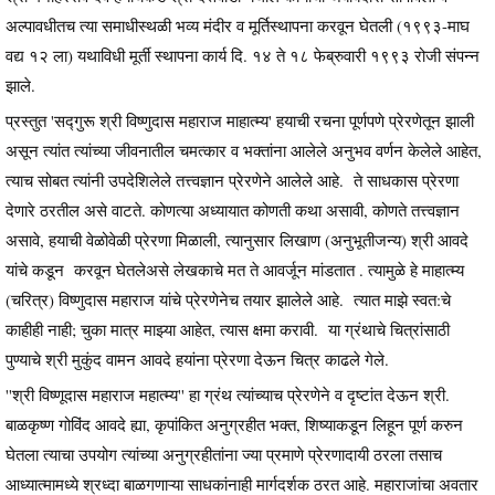
अल्पावधीतच त्या समाधीस्थळी भव्य मंदीर व मूर्तिस्थापना करवून घेतली (१९९३-माघ
वद्य १२ ला) यथाविधी मूर्ती स्थापना कार्य दि. १४ ते १८ फेब्रुवारी १९९३ रोजी संपन्न
झाले.
प्रस्तुत 'सद्गुरू श्री विष्णुदास महाराज माहात्म्य' हयाची रचना पूर्णपणे प्रेरणेतून झाली
असून त्यांत त्यांच्या जीवनातील चमत्कार व भक्तांना आलेले अनुभव वर्णन केलेले आहेत,
त्याच सोबत त्यांनी उपदेशिलेले तत्त्वज्ञान प्रेरणेने आलेले आहे. ते साधकास प्रेरणा
देणारे ठरतील असे वाटते. कोणत्या अध्यायात कोणती कथा असावी, कोणते तत्त्वज्ञान
असावे, हयाची वेळोवेळी प्रेरणा मिळाली, त्यानुसार लिखाण (अनुभूतीजन्य) श्री आवदे
यांचे कडून करवून घेतलेअसे लेखकाचे मत ते आवर्जून मांडतात . त्यामुळे हे माहात्म्य
(चरित्र) विष्णुदास महाराज यांचे प्रेरणेनेच तयार झालेले आहे. त्यात माझे स्वत:चे
काहीही नाही; चुका मात्र माझ्या आहेत, त्यास क्षमा करावी. या ग्रंथाचे चित्रांसाठी
पुण्याचे श्री मुकुंद वामन आवदे हयांना प्रेरणा देऊन चित्र काढले गेले.
''श्री विष्णूदास महाराज महात्म्य'' हा ग्रंथ त्यांच्याच प्रेरणेने व दृष्टांत देऊन श्री.
बाळकृष्ण गोविंद आवदे ह्या, कृपांकित अनुग्रहीत भक्त, शिष्याकडून लिहून पूर्ण करुन
घेतला त्याचा उपयोग त्यांच्या अनुग्रहीतांना ज्या प्रमाणे प्रेरणादायी ठरला तसाच
आध्यात्मामध्ये श्रध्दा बाळगणाऱ्या साधकांनाही मार्गदर्शक ठरत आहे. महाराजांचा अवतार