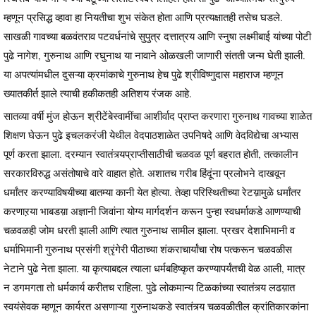
म्हणून प्रसिद्ध व्हावा हा नियतीचा शुभ संकेत होता आणि प्रत्यक्षातही तसेच घडले.
साखळी गावच्या बळवंतराव पटवर्धनांचे सुपुत्र दत्तात्रय आणि स्नुषा लक्ष्मीबाई यांच्या पोटी
पुढे नागेश, गुरुनाथ आणि रघुनाथ या नावाने ओळखली जाणारी संतती जन्म घेती झाली.
या अपत्यांमधील दुसऱ्या क्रमांकाचे गुरुनाथ हेच पुढे श्रीविष्णुदास महाराज म्हणून
ख्यातकीर्त झाले त्याची हकीकतही अतिशय रंजक आहे.
सातव्या वर्षी मुंज होऊन श्रीटेंबेस्वामींचा आशीर्वाद प्राप्त करणारा गुरुनाथ गावच्या शाळेत
शिक्षण घेऊन पुढे इचलकरंजी येथील वेदपाठशाळेत उपनिषदे आणि वेदविद्येचा अभ्यास
पूर्ण करता झाला. दरम्यान स्वातंत्र्यप्राप्तीसाठीची चळवळ पूर्ण बहरात होती, तत्कालीन
सरकारविरुद्ध असंतोषाचे वारे वाहात होते. अशातच गरीब हिंदूंना प्रलोभने दाखवून
धर्मांतर करण्याविषयीच्या बातम्या कानी येत होत्या. तेव्हा परिस्थितीच्या रेटय़ामुळे धर्मांतर
करणाऱया भाबडय़ा अज्ञानी जिवांना योग्य मार्गदर्शन करून पुन्हा स्वधर्माकडे आणण्याची
चळवळही जोम धरती झाली आणि त्यात गुरुनाथ सामील झाला. प्रखर देशाभिमानी व
धर्माभिमानी गुरुनाथ प्रसंगी श्रृंगेरी पीठाच्या शंकराचार्यांचा रोष पत्करून चळवळीस
नेटाने पुढे नेता झाला. या कृत्याबद्दल त्याला धर्मबहिष्कृत करण्यापर्यंतची वेळ आली, मात्र
न डगमगता तो धर्मकार्य करीतच राहिला. पुढे लोकमान्य टिळकांच्या स्वातंत्र्य लढय़ात
स्वयंसेवक म्हणून कार्यरत असणाऱ्या गुरुनाथकडे स्वातंत्र्य चळवळीतील क्रांतिकारकांना