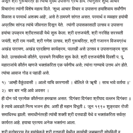
असून श्री गुरूचरित्र हा त्यांचा मुख्य उपासना ग्रंथ होय. त्यानुसार शुध्द आचार
विचारांना त्यांनी विशेष महत्व दिले. 'शुध्द आचार विचार व उपासना हयाशिवाय सर्वांगीण
विकास व परमार्थ अशक्य आहे', असे ते ठामपणे सांगत असत. परमार्थ व व्यवहार हयांची
अप्रतिम सांगड त्यांचे जीवनात दिसून येते. त्यांनी उपासकासाठी उत्सव व उपासना
हयांचा उपक्रम श्रीदत्तवाडी येथे सुरू केला. श्री दत्तजयंती, श्री नरसिंह सरस्वती
जयंती, श्री राम नवमी, श्री गणेश उत्सव, श्री गुरूचरित्र, श्री गजानन विजयग्रंथ
अखंड पारायण, अखंड प्रदक्षिणा कार्यक्रम, पालखी असे उत्सव व उपासनाक्रम सुरू
केले. उत्सवांमध्ये कीर्तने, प्रवचने नियमित सुरू केले. श्री दत्तजयंतीचे दिवशी प. पू.
महाराजांचे कीर्तन म्हणजे भक्तांकरिता एक पर्वणीच असे; त्यांना गाण्याचे उत्तम अंग होते.
त्यांचा आवाज गोड व पहाडी असे.
१) 'आम्ही वैकुंठवासी । आलो याचि कारणासी । बोलिले जे ॠषी । साच भावे वर्ताया ॥'
२) बार बार नहि आवे अवसर ।
ही दोन पदे प्रत्येक कीर्तनात हमखास असत. 'दिगंबरा दिगंबरा श्रीपाद वल्लभ दिगंबरा ॥
हे त्याचे आवडते नित्य भजन होय. अशी ही महान विभूती ८ जून १९९० शुक्रवार रोजी
समाधिस्थ झाली. समाधीनंतरही त्यांची शक्ती श्री दत्तवाडी येथे व भक्तांकरिता सर्वत्र
कार्यरत आहे. हयाचा प्रत्यय अनेक भक्तांना आला.
श्री मनोहरराव देव हयांचेकडे श्री दत्तवाडी येथील कार्याची जबाबदारी सोपविली व