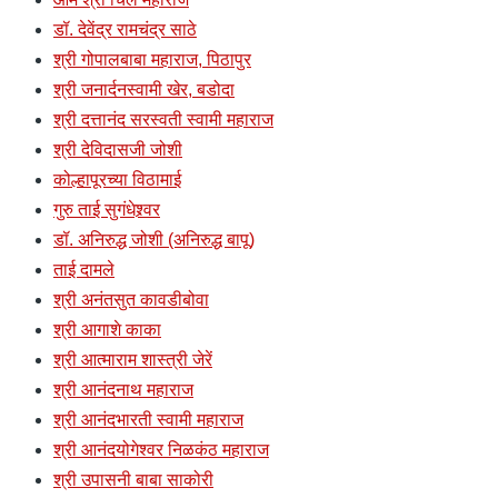
डॉ. देवेंद्र रामचंद्र साठे
श्री गोपालबाबा महाराज, पिठापुर
श्री जनार्दनस्वामी खेर, बडोदा
श्री दत्तानंद सरस्वती स्वामी महाराज
श्री देविदासजी जोशी
कोल्हापूरच्या विठामाई
गुरु ताई सुगंधेश्र्वर
डॉ. अनिरुद्ध जोशी (अनिरुद्ध बापू)
ताई दामले
श्री अनंतसुत कावडीबोवा
श्री आगाशे काका
श्री आत्माराम शास्त्री जेरें
श्री आनंदनाथ महाराज
श्री आनंदभारती स्वामी महाराज
श्री आनंदयोगेश्वर निळकंठ महाराज
श्री उपासनी बाबा साकोरी