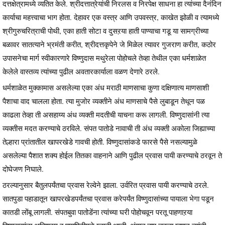
दत्तक्षेत्रामध्ये व्यतित केले. श्रीदत्तात्रेयांची निरलस व निरपेक्ष साधना हा त्यांच्या दैनंदिन
कार्याचा महत्त्वाचा भाग होता. देहावर एक वस्त्र आणि उपवस्त्र, काखेत झोळी व त्यामध्ये
श्रीगुरुचरित्राची पोथी, एका हाती सोटा व दुसऱया हाती पाण्याचा गडू या सामग्रीच्या
बळावर सातत्याने भ्रमंती करीत, श्रीदत्तकृपेने जे मिळेल त्यावर गुजराण करीत, कठोर
उपासनेचा मार्ग स्वीकारणारे विष्णुदास मथुरेला पोहोचले तेव्हा तेथील एका धर्मशाळेत
केलेले वास्तव्य त्यांच्या पुढील अवतारकार्याला वळण देणारे ठरले.
धर्मशाळेत मुक्कामास असलेल्या एका अंध मराठी माणसाचा कुणा दक्षिणात्य माणसाशी
पैशाचा वाद चालला होता. त्या मुजोर व्यक्तीने अंध माणसाचे पैसे लुबाडून तेथून पळ
काढला तेव्हा ती असहाय्य अंध व्यक्ती मदतीची याचना करू लागली. विष्णुदासांनी त्या
व्यक्तीस मदत करण्याचे ठरविले. संपत पातोडे नावाची ती अंध व्यक्ती अकोला जिह्याच्या
तेल्हारा प्रांतातील खापरखेडे गावची होती. विष्णुदासांकडे फारसे पैसे नसल्यामुळे
असलेल्या पैशात शक्य होईल तितका वाहनाने आणि पुढील प्रवास पायी करण्याचे ठरवून ते
दोघेजण निघाले.
ठरल्यानुसार बैतुलपर्यंतचा प्रवास रेल्वेने झाला. उर्वरित प्रवास पायी करण्याचे ठरले.
सातपुडा पहाडातून खापरखेडपर्यंतचा प्रवास करेपर्यंत विष्णुदासांच्या पायाला भेगा पडून
कातडी लोंबू लागली. संपतबुवा पातोडेंना त्यांच्या घरी पोहोचवून परतू पाहणाऱया