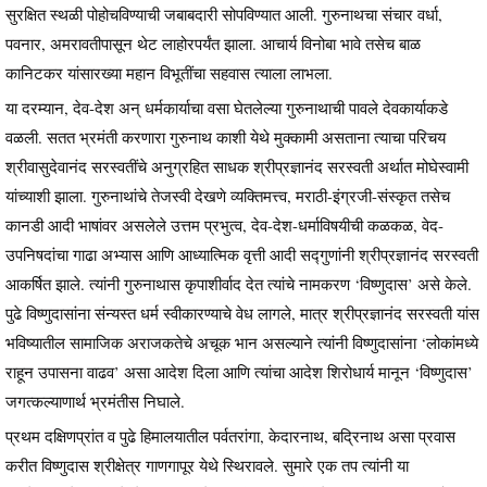
सुरक्षित स्थळी पोहोचविण्याची जबाबदारी सोपविण्यात आली. गुरुनाथचा संचार वर्धा,
पवनार, अमरावतीपासून थेट लाहोरपर्यंत झाला. आचार्य विनोबा भावे तसेच बाळ
कानिटकर यांसारख्या महान विभूतींचा सहवास त्याला लाभला.
या दरम्यान, देव-देश अन् धर्मकार्याचा वसा घेतलेल्या गुरुनाथाची पावले देवकार्याकडे
वळली. सतत भ्रमंती करणारा गुरुनाथ काशी येथे मुक्कामी असताना त्याचा परिचय
श्रीवासुदेवानंद सरस्वतींचे अनुग्रहित साधक श्रीप्रज्ञानंद सरस्वती अर्थात मोघेस्वामी
यांच्याशी झाला. गुरुनाथांचे तेजस्वी देखणे व्यक्तिमत्त्व, मराठी-इंग्रजी-संस्कृत तसेच
कानडी आदी भाषांवर असलेले उत्तम प्रभुत्व, देव-देश-धर्माविषयीची कळकळ, वेद-
उपनिषदांचा गाढा अभ्यास आणि आध्यात्मिक वृत्ती आदी सद्गुणांनी श्रीप्रज्ञानंद सरस्वती
आकर्षित झाले. त्यांनी गुरुनाथास कृपाशीर्वाद देत त्यांचे नामकरण ‘विष्णुदास’ असे केले.
पुढे विष्णुदासांना संन्यस्त धर्म स्वीकारण्याचे वेध लागले, मात्र श्रीप्रज्ञानंद सरस्वती यांस
भविष्यातील सामाजिक अराजकतेचे अचूक भान असल्याने त्यांनी विष्णुदासांना ‘लोकांमध्ये
राहून उपासना वाढव’ असा आदेश दिला आणि त्यांचा आदेश शिरोधार्य मानून ‘विष्णुदास’
जगत्कल्याणार्थ भ्रमंतीस निघाले.
प्रथम दक्षिणप्रांत व पुढे हिमालयातील पर्वतरांगा, केदारनाथ, बद्रिनाथ असा प्रवास
करीत विष्णुदास श्रीक्षेत्र गाणगापूर येथे स्थिरावले. सुमारे एक तप त्यांनी या