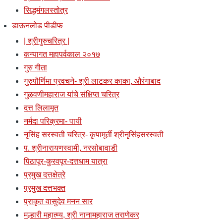
सिद्धमंगलस्तोत्र
डाऊनलोड पीडीफ
| श्रीगुरुचरित्र |
कन्यागत महापर्वकाल २०१७
गुरु गीता
गुरुपौर्णिमा प्रवचने- श्री लाटकर काका, औरंगाबाद
गुळवणीमहाराज यांचे संक्षिप्त चरित्र
दत्त लिलामृत
नर्मदा परिक्रमा- पायी
नृसिंह सरस्वती चरित्र- कृपामूर्ती श्रीनृसिंहसरस्वती
प. श्रीनारायणस्वामी, नरसोबावाडी
पिठापूर-कुरवपूर-दत्तधाम यात्रा
प्रमुख दत्तक्षेत्रे
प्रमुख दत्तभक्त
प्राकृत वासुदेव मनन सार
मल्हारी महात्म्य, श्री नानामहाराज तराणेकर