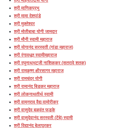
श्री महिपतिदास योगी
श्री माणिकप्रभु
श्री मामा देशपांडे
श्री मुक्तेश्वर
श्री मोतीबाबा योगी जामदार
श्री मौनी स्वामी महाराज
श्री योगानंद सरस्वती (गांडा महाराज)
श्री रंगावधूत स्वामीमहाराज
श्री रघुनाथभटजी नाशिककर (सतरावे शतक)
श्री रामकृष्ण क्षीरसागर महाराज
श्री रामचंद्र योगी
श्री रामानंद बिडकर महाराज
श्री लोकनाथतीर्थ स्वामी
श्री वामनराव वैद्य वामोरीकर
श्री वासुदेव बळवंत फडके
श्री वासुदेवानंद सरस्वती (टेंबे) स्वामी
श्री विद्यानंद बेलापूरकर