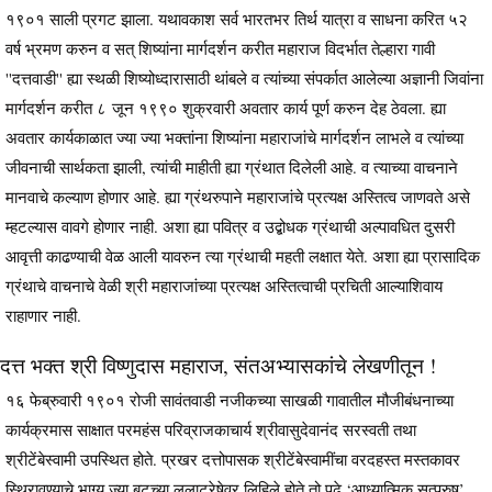
१९०१ साली प्रगट झाला. यथावकाश सर्व भारतभर तिर्थ यात्रा व साधना करित ५२
वर्ष भ्रमण करुन व सत् शिष्यांना मार्गदर्शन करीत महाराज विदर्भात तेल्हारा गावी
''दत्तवाडी'' ह्या स्थळी शिष्योध्दारासाठी थांबले व त्यांच्या संपर्कात आलेल्या अज्ञानी जिवांना
मार्गदर्शन करीत ८ जून १९९० शुक्रवारी अवतार कार्य पूर्ण करुन देह ठेवला. ह्या
अवतार कार्यकाळात ज्या ज्या भक्तांना शिष्यांना महाराजांचे मार्गदर्शन लाभले व त्यांच्या
जीवनाची सार्थकता झाली, त्यांची माहीती ह्या ग्रंथात दिलेली आहे. व त्याच्या वाचनाने
मानवाचे कल्याण होणार आहे. ह्या ग्रंथरुपाने महाराजांचे प्रत्यक्ष अस्तित्व जाणवते असे
म्हटल्यास वावगे होणार नाही. अशा ह्या पवित्र व उद्बोधक ग्रंथाची अल्पावधित दुसरी
आवृत्ती काढण्याची वेळ आली यावरुन त्या ग्रंथाची महती लक्षात येते. अशा ह्या प्रासादिक
ग्रंथाचे वाचनाचे वेळी श्री महाराजांच्या प्रत्यक्ष अस्तित्वाची प्रचिती आल्याशिवाय
राहाणार नाही.
दत्त भक्त श्री विष्णुदास महाराज, संतअभ्यासकांचे लेखणीतून !
१६ फेब्रुवारी १९०१ रोजी सावंतवाडी नजीकच्या साखळी गावातील मौजीबंधनाच्या
कार्यक्रमास साक्षात परमहंस परिव्राजकाचार्य श्रीवासुदेवानंद सरस्वती तथा
श्रीटेंबेस्वामी उपस्थित होते. प्रखर दत्तोपासक श्रीटेंबेस्वामींचा वरदहस्त मस्तकावर
स्थिरावण्याचे भाग्य ज्या बटूच्या ललाटरेषेवर लिहिले होते तो पुढे ‘आध्यात्मिक सत्पुरुष’