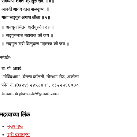
सर्वव्यापी शक्ती श्रीगुरु सदा ॥४॥
आनंदी आनंद दास बाळकृष्णा ॥
गाता सद्गुरु अगाध लीला ॥५॥
॥ अवधूत चिंतन श्रीगुरुदेव दत्त ॥
॥ सद्गुरुनाथ महाराज की जय ॥
॥ सद्गुरू श्री विष्णुदास महाराज की जय ॥
संपर्क:
बा. गो. आवदे,
''गोविंदधाम'', चैतन्य कॉलनी, गोरक्षण रोड, अकोला.
फोन नं. (0७२४) २४५८४११, ९८२२५६६५३०
Email: drgbawade@gmail.com
महत्वाच्या लिंक
मुख्य पृष्ठ
श्री दत्तात्रय