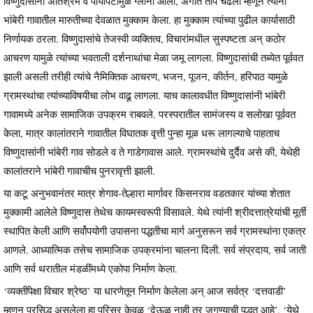
विष्णुदासांना अतिश्रम व पायपिटीमुळे ग्लानी आली, अंगात ताप चढला म्हणून त्यांनी
भांबेरी गावातील मारुतीच्या देवळात मुक्काम केला. हा मुक्काम त्यांच्या पुढील कार्यासाठी
निर्णायक ठरला. विष्णुदासांचे तेजस्वी व्यक्तित्व, विचारांमधील सुस्पष्टता अन् कठोर
आचरण यामुळे त्यांच्या भवताली दर्शनाथांचा मेळा जमू लागला. विष्णुदासांची तब्येत पूर्ववत
झाली असली तरीही त्यांचे नैमिक्तिक आचरण, भजन, पूजन, कीर्तन, हरिपाठ यामुळे
ग्रामस्थांचा त्यांच्याविषयीचा लोभ वाढू लागला. याच कालावधीत विष्णुदासांनी भांबेरी
गावामध्ये अनेक सामाजिक उपक्रम राबवले. परस्परातील सामंजस्य व सलोखा पूर्ववत
केला, मात्र कालांतराने गावातील विघातक वृत्ती पुन्हा मूळ धरू लागल्याचे पाहताच
विष्णुदासांनी भांबेरी गाव सोडले व ते गाडेगावास आले. ग्रामस्थांचे दुर्दैव असे की, येथेही
कालांतराने भांबेरी गावाचीच पुनरावृत्ती झाली.
या कटू अनुभवानंतर मात्र शेगाव-तेल्हारा मार्गावर किसनराव वडतकार यांच्या शेतात
मुक्कामी आलेले विष्णुदास तेथेच कायमस्वरूपी विसावले. येथे त्यांनी श्रीदत्तात्रेयांची मूर्ती
स्थापित केली आणि सर्वोपयोगी उपासना पद्धतीचा मार्ग अनुसरून सर्व ग्रामस्थांना एकत्र
आणले. आध्यात्मिक तसेच सामाजिक उपक्रमांना चालना दिली. सर्व संप्रदाय, सर्व जाती
आणि सर्व थरातील मंडळींमध्ये एकोपा निर्माण केला.
‘व्यक्तींपेक्षा विचार श्रेष्ठ’ या धारणेतून निर्माण केलेला अन् आज सर्वत्र ‘दत्तवाडी’
म्हणून प्रसिद्ध असलेला हा परिसर केवळ ‘देऊळ नाही तर जगण्याची पद्धत आहे’, ‘येथे