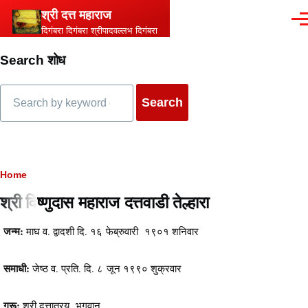
Skip to main content
श्री दत्त महाराज
Men
दिगंबरा दिगंबरा श्रीपादवल्लभ दिगंबरा
Search शोध
Search
Breadcrumb
Home
श्री विष्णुदास महाराज दत्तवाडी तेल्हारा
Content
जन्म:
माघ व. द्वादशी दि. १६ फेब्रुवारी १९०१ शनिवार
समाधी:
जेष्ठ व. प्रति. दि. ८ जून १९९० शुक्रवार
गुरू:
श्री दत्तात्रय भगवान