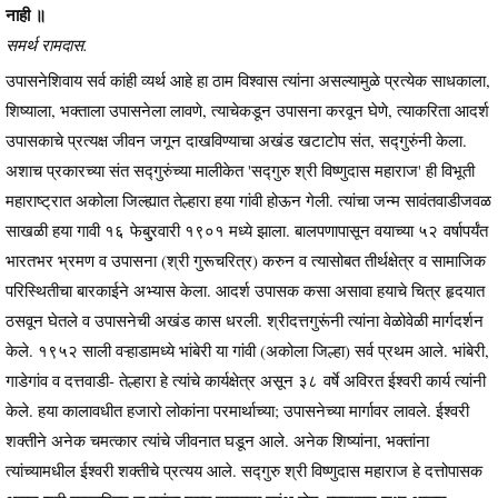
नाही ॥
समर्थ रामदास.
उपासनेशिवाय सर्व कांही व्यर्थ आहे हा ठाम विश्वास त्यांना असल्यामुळे प्रत्येक साधकाला,
शिष्याला, भक्ताला उपासनेला लावणे, त्याचेकडून उपासना करवून घेणे, त्याकरिता आदर्श
उपासकाचे प्रत्यक्ष जीवन जगून दाखविण्याचा अखंड खटाटोप संत, सद्गुरुंनी केला.
अशाच प्रकारच्या संत सद्गुरुंच्या मालीकेत 'सद्गुरु श्री विष्णुदास महाराज' ही विभूती
महाराष्ट्रात अकोला जिल्ह्यात तेल्हारा हया गांवी होऊन गेली. त्यांचा जन्म सावंतवाडीजवळ
साखळी हया गावी १६ फेबु्रवारी १९०१ मध्ये झाला. बालपणापासून वयाच्या ५२ वर्षापर्यंत
भारतभर भ्रमण व उपासना (श्री गुरूचरित्र) करुन व त्यासोबत तीर्थक्षेत्र व सामाजिक
परिस्थितीचा बारकाईने अभ्यास केला. आदर्श उपासक कसा असावा हयाचे चित्र हृदयात
ठसवून घेतले व उपासनेची अखंड कास धरली. श्रीदत्तगुरूंनी त्यांना वेळोवेळी मार्गदर्शन
केले. १९५२ साली वऱ्हाडामध्ये भांबेरी या गांवी (अकोला जिल्हा) सर्व प्रथम आले. भांबेरी,
गाडेगांव व दत्तवाडी- तेल्हारा हे त्यांचे कार्यक्षेत्र असून ३८ वर्षे अविरत ईश्वरी कार्य त्यांनी
केले. हया कालावधीत हजारो लोकांना परमार्थाच्या; उपासनेच्या मार्गावर लावले. ईश्वरी
शक्तीने अनेक चमत्कार त्यांचे जीवनात घडून आले. अनेक शिष्यांना, भक्तांना
त्यांच्यामधील ईश्वरी शक्तीचे प्रत्यय आले. सद्गुरु श्री विष्णुदास महाराज हे दत्तोपासक