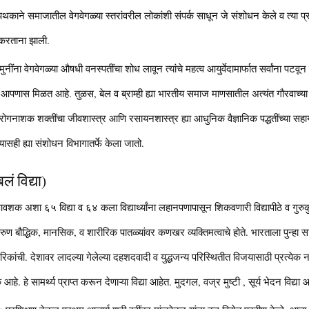
पथकाने समाजातील वेगवेगळ्या स्तरांवरील लोकांशी संपर्क साधून जे संशोधन केले व त्या प्रक्र
 करताना झाली.
ंना वेगवेगळ्या औषधी वनस्पतींचा शोध लावून त्यांचे महत्व आयुर्वेदामार्फात सर्वांना पटवून 
 आपणास मिळत आहे. तुळस, बेल व ब्राम्ही ह्या भारतीय समाज माणसातील अत्यंत गौरवाच्या व
ोगनाशक शक्तींचा जीवशास्त्र आणि रसायनशास्त्र ह्या आधुनिक वैज्ञानिक पद्धतींच्या सह
ासही ह्या संशोधन विभागातर्फे केला जातो.
(बलं विद्या)
 आवशक अशा ६५ विद्या व ६४ कला विद्यार्थ्यांना लहानपणापासून शिकवणारी विद्यापीठे व गु
े तरुण बौद्धिक, मानसिक, व शारीरिक पातळ्यांवर कणखर व्यक्तिमत्वाचे होते. भारताला पुन्
गरिकांची. देशावर लादल्या गेलेल्या दहशदवादी व युद्धजन्य परिस्थितीत विजयासाठी प्रत्येक 
 हे सामर्थ्य प्राप्त करून देणाऱ्या विद्या आहेत. मुदगल, वज्र मुष्टी , सूर्य भेदन विद्या