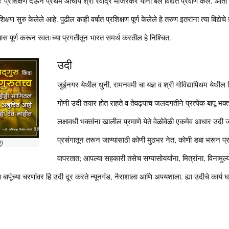
तः प्रशिक्षण देऊन प्रथम आचार्य श्री रवींद्र मांजरेकर यांना बल विद्येत प्रवीण केले. आता ह
रशिक्षण सुरु केलेले आहे. पुढील काही वर्षात प्रशिक्षण पूर्ण केलेले हे तरुण इतरांना त्या विद्य
्यास पूर्ण करून स्वतःच्या प्रगतीतून भारत समर्थ करतील हे निश्चित.
उदी
जुईनगर येथील धुनी, रामनवमी चा यज्ञ व श्री गोविद्यापिथम येथील व
गोणी उदी तयार होत राहते व तेवढ्याच जलदगतीने प्रत्येक बापू भक्ताला
लक्षावधी भक्तांना खालील प्रमाणे येते वेळोवेळी एकमेव आधार उदी
प्रसंगातून तरून जाण्यासाठी कोणी मुठभर नेत, कोणी डबा भरून प्रत
ू)
वापरतात; आपल्या सहकारी तसेच सग्यासोयर्यांना, मित्रांना, विनामुल्
पूंच्या चरणांवर हि उदी दूर करते न्यूनगंड, नैराशाला आणि अपयशाला. ह्या उदीचे कार्य घडते