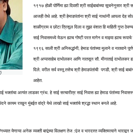
१९१७ होळी पोर्णिमा ह्या दिवशी श्री साईबाबांच्या सूचनेनुसार श्री साईब
आजही तेथे आहे. श्री हेमाडपंतांना श्री साई नाथांनी आपला देह सोडण
शाळीग्राम व छोटा त्रिशूल दिला व तुझा वंशात हि माहिती गुप्त ठेवण
साई निवासमध्ये येऊन ह्याच गोष्टी परत मागेन व माझ्या ह्याच रूपा
१९९६ साली श्री अनिरूद्धांनी, हेमाड पंतांच्या मुलाने व नातवाने पूर्णपण
श्री अप्पासाहेब दाभोलकर आणि नातसून सौ. मीनाताई दाभोलकर ह्यांच
दिले. वरील सर्व वस्तू तसेच श्री हेमाडपंतांची पगडी, श्री साई बाबां
ू)
आहेत.
 भक्तांचा अत्यंत लाडका ग्रंथ. हे साई सत्चारीत्र साई निवास ह्या हेमाड पंतांच्या निवास
दने कायम राखून मुंबईत वांद्रे येथे लाखो साई भक्तांचे श्रद्धा स्थान बनले आहे.
्निध्यात येणाऱ्या अनेक व्यक्ती बापूंच्या विलक्षण तेज :पुंज व भारदस्त व्यक्तिमत्वाने भा