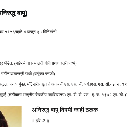
िरुद्ध बापू)
व्हेंबर १९५६पहाटे ४ वाजून ३५ मिनिटांनी.
र पंडित. (माहेरचे नाव- मालती गोपीनाथशास्त्री पाध्ये)
गोपीनाथशास्त्री पाध्ये (बापूंच्या पणजी)
्कूल, परळ, मुंबई. माँटेसरीपासून ते अकरावी एस. एस. सी. पर्यंतएस. एस. सी.- इ. स. १
ुंबई (टोपीवाला राष्ट्रीय वैद्यकीय महाविद्यालय) एम. बी. बी. एस.- इ. स. १९७८ एम. डी
अनिरुद्ध बापू विषयी काही ठळक
॥ हरि ॐ ॥