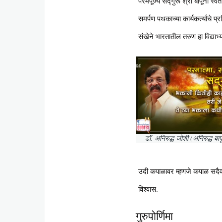
परमपूज्य सद्गुरू श्री बापूंनी स्व
समर्पण पथकाच्या कार्यकर्त्यांचे प्
संखेने भारतातील तरुण हा विद्याभ
डॉ. अनिरुद्ध जोशी (अनिरुद्ध बाप
उदी कपाळावर म्हणजे कपाळ सदैव बा
विश्वास.
गुरुपोर्णिमा