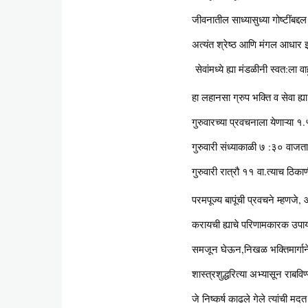
जीवनातील साध्यासुध्या गोष्टींबद्द
अत्यंत श्रेष्ठ आणि मंगल आधार झ
सेवांमध्ये ह्या मंडळीनी स्वत:ला वा
हा लहानसा ग्रुप भक्ति व सेवा ह्
गुरुवारच्या प्रवचनाला येणाऱ्या १
गुरुवारी संध्याकाळी ७ :३० वाजता
गुरुवारी रात्रौ ११ वा.त्याच ठिक
परमपूज्य बापूंची प्रवचने म्हणज
करायची ह्याचे परिणामकारक उपाय.
समजून घेऊन,निखळ भक्तिमार्गाने त
शास्त्रशुद्धरित्या अभ्यासून राबव
जे निष्कर्ष काढले गेले त्यांची म