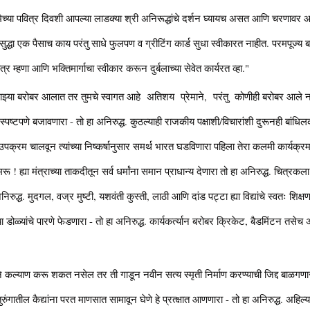
ोर्णिमेच्या पवित्र दिवशी आपल्या लाडक्या श्री अनिरूद्धांचे दर्शन घ्यायच असत आणि चरणावर 
िवशीसुद्धा एक पैसाच काय परंतु साधे फुलपण व ग्रीटिंग कार्ड सुधा स्वीकारत नाहीत. परमपूज्य 
्र म्हणा आणि भक्तिमार्गाचा स्वीकार करून दुर्बलाच्या सेवेत कार्यरत व्हा."
र. माझ्या बरोबर आलात तर तुमचे स्वागत आहे अतिशय प्रेमाने, परंतु कोणीही बरोबर आले
 स्पष्टपणे बजावणारा - तो हा अनिरुद्ध. कुठल्याही राजकीय पक्षाशी/विचारांशी दुरूनही बांधि
्रम चालवून त्यांच्या निष्कर्षानुसार समर्थ भारत घडविणारा पहिला तेरा कलमी कार्यक्रम म
रू ! ह्या मंत्राच्या ताकदीतून सर्व धर्मांना समान प्राधान्य देणारा तो हा अनिरुद्ध. चित्र
िरुद्ध. मुदगल, वज्र मुष्टी, यशवंती कुस्ती, लाठी आणि दांड पट्टा ह्या विद्यांचे स्वतः शिक
ा डोळ्यांचे पारणे फेडणारा - तो हा अनिरुद्ध. कार्यकर्त्यान बरोबर क्रिकेट, बैडमिंटन तसेच अ
 कल्याण करू शकत नसेल तर ती गाडून नवीन सत्य स्मृती निर्माण करण्याची जिद्द बाळगणारा - तो 
ुंगातील कैद्यांना परत माणसात सामावून घेणे हे प्रत्क्षात आणणारा - तो हा अनिरुद्ध. अहिल्या