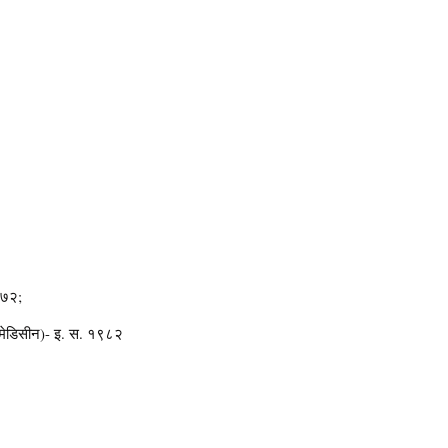
९७२;
. (मेडिसीन)- इ. स. १९८२