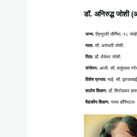
डॉ. अनिरुद्ध जोशी (अन
Content
जन्म:
त्रिपुरारि पौर्णिमा, १८ नो
माता:
सौ. अरुंधती जोशी.
पिता:
डाँ. धैर्यधर जोशी.
संगोपन:
आजी- सौ. शकुंतला नरेंद्
विशेष प्रभाव:
माई- सौ. द्वारकाबाई 
शालेय शिक्षण:
डाँ. शिरोडकर हायस
वैद्यकीय शिक्षण:
नायर हॉस्पिटल- म