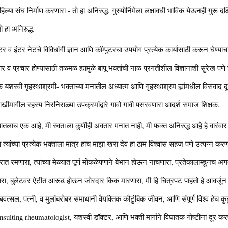
ल्या संघ निर्माण करणारा - तो हा अनिरुद्ध. गुरुपोर्निमेला लक्षावधी भाविक येऊनही गुरू द
तो हा अनिरुद्ध.
्पुटर व इंटर नेटचे विविधांगी ज्ञान आणि कॉम्पुटरचा उपयोग प्रत्येक कार्यासाठी करून घेण्याचा 
्रसार व प्रचार होण्यासाठी तळमळ ह्यामुळे बापू भक्तांची नाळ प्रगतीशील विज्ञानाशी सुरेख पणे
स्वी गृहस्थाश्रमी- भक्तांच्या मनातील अध्यात्म आणि गृहस्थाश्रम ह्यांमधील विसंवाद दूर 
ालाखीमागील रहस्य निरनिराळ्या उपक्रमांद्वारे गावो गावी पसरवणारा आदर्श समाज शिक्षक.
्यातलाच एक आहे, मी स्वतःला कुणीही अवतार मनात नाही, मी फक्त अनिरुद्ध आहे हे वारंवार
धा त्यांच्या प्रत्येक भक्ताला मात्र हाच माझा खरा देव हा ठाम विश्वास सहज पणे उत्पन्न करणा
रात रमणारा, त्यांच्या मेळ्यात पूर्ण मोकळेपणाने बेभान होऊन नाचणारा, प्रतेकालाम्ह्नुनच 
णारा, बुलेटवर ऐटीत आरूढ होऊन जोरदार किक मारणारा, मी हि चित्रपट पाहतो हे आवर्जून सां
टुंबवत्सल, पत्नी, व मुलांबरोबर समाधानी वैयक्तिक कौटुंबिक जीवन, आणि संपूर्ण विश्व हेच कुट
ting rheumatologist, यशस्वी डॉक्टर, आणि भक्ती मार्गाने विघातक गोष्टींना दूर करणार