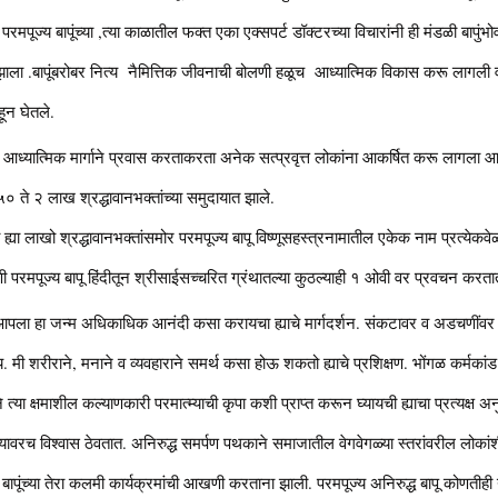
ल परमपूज्य बापूंच्या ,त्या काळातील फक्त एका एक्सपर्ट डॉक्टरच्या विचारांनी ही मंडळी बापुंभ
ाला .बापूंबरोबर नित्य नैमित्तिक जीवनाची बोलणी हळूच आध्यात्मिक विकास करू लागली व 
हून घेतले.
या आध्यात्मिक मार्गाने प्रवास करताकरता अनेक सत्प्रवृत्त लोकांना आकर्षित करू लागला आणि
.५० ते २ लाख श्रद्धावानभक्तांच्या समुदायात झाले.
 ह्या लाखो श्रद्धावानभक्तांसमोर परमपूज्य बापू विष्णूसहस्त्रनामातील एकेक नाम प्रत्ये
ाणी परमपूज्य बापू हिंदीतून श्रीसाईसच्चरित ग्रंथातल्या कुठल्याही १ ओवी वर प्रवचन करता
े, आपला हा जन्म अधिकाधिक आनंदी कसा करायचा ह्याचे मार्गदर्शन. संकटावर व अडचणींवर 
 मी शरीराने, मनाने व व्यवहाराने समर्थ कसा होऊ शकतो ह्याचे प्रशिक्षण. भोंगळ कर्मकां
्या क्षमाशील कल्याणकारी परमात्म्याची कृपा कशी प्राप्त करून घ्यायची ह्याचा प्रत्यक्ष अ
िण्यावरच विश्वास ठेवतात. अनिरुद्ध समर्पण पथकाने समाजातील वेगवेगळ्या स्तरांवरील लोकांश
दत बापूंच्या तेरा कलमी कार्यक्रमांची आखणी करताना झाली. परमपूज्य अनिरुद्ध बापू कोणतीही 