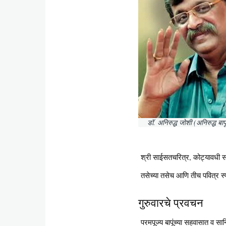
डॉ. अनिरुद्ध जोशी (अनिरुद्ध बाप
श्री साईसतचरित्र, कोट्यावधी साई
तसेच्या तसेच आणि तीच पवित्र स्पं
गुरुवारचे प्रवचन
परमपूज्य बापूंच्या सहवासात व सान