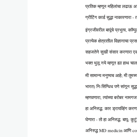
प्रतिक म्हणून महिलांचा लढाऊ अहि
ग्रीटिंग कार्ड सुद्धा नाकारणारा - 
इंग्रजीवरील बापूंचे प्रभुत्व, कॉम
प्रत्येक क्षेत्रातील विज्ञानाचा प
सहजतेने सुखी संसार करणारा एक यश
भक्त भुलू नये म्हणून ह्या हाथ च
मी सामान्य मनुष्यच आहे; मी तुमच
भारत) निःसिंग्धिध पणे सांगून सुद्
म्हणवणारा, त्यांच्या बरोबर नामगज
हा अनिरुद्ध. कार ड्रायव्हिंग कर
घेणारा - तो हा अनिरुद्ध. बापू- कु
अनिरुद्ध MD medicin आणि consul