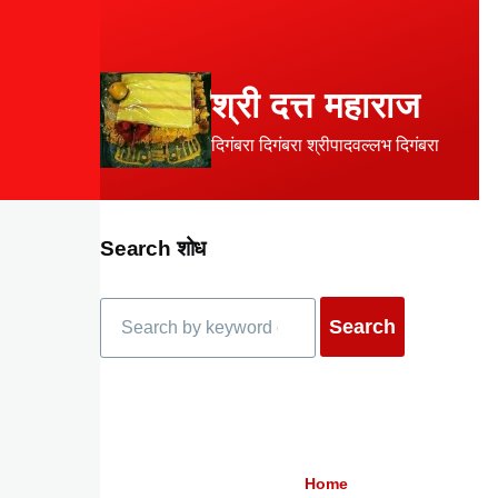
Skip to main content
श्री दत्त महाराज
दिगंबरा दिगंबरा श्रीपादवल्लभ दिगंबरा
Search शोध
Search
Home
Breadcrumb