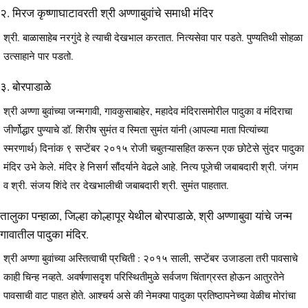
२. मिरज कृष्णाघाटावरती श्री अण्णाबुवांचे समाधी मंदिर
श्री. बाळासाहेब नरगुंदे हे त्याची देखभाल करतात. नित्यसेवा पार पडते. पुण्यतिथी सोहळा
उत्साहाने पार पडतो.
३. बोरपाडाळे
श्री अण्णा बुवांच्या जन्मगावी, गावकुसाबाहेर, महादेव मंदिरासमोरील पादुका व मंदिराचा
जीर्णोद्धार पुण्याचे डॉ. शिरीष सुमंत व स्मिता सुमंत यांनी (आपल्या माता पित्यांच्या
स्मरणार्थ) दिनांक ९ सप्टेंबर २०१५ रोजी चबुतऱ्यासहित करून एक छोटेसे सुंदर पादुका
मंदिर उभे केले. मंदिर हे निसर्ग सौंदर्याने वेढले आहे. नित्य पूजेची जबाबदारी श्री. जंगम
व श्री. संजय शिंदे तर देखभालीची जबाबदारी श्री. सुमंत पाहतात.
तालुका पन्हाळा, जिल्हा कोल्हापूर येथील बोरपाडाळे, श्री अण्णाबुवा यांचे जन्म
गावातील पादुका मंदिर.
श्री अण्णा बुवांच्या अस्तित्वाची प्रचिती : २०१५ साली, सप्टेंबर उजाडला तरी पावसाचे
काही चिन्ह नव्हते. अवर्षणासदृश परिस्थितीमुळे सर्वजण चिंताग्रस्त होऊन आतुरतेने
पावसाची वाट पाहत होते. आश्चर्य असे की नेमक्या पादुका प्रतिष्ठापनेच्या वेळीच मोरांचा