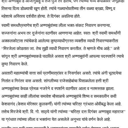
श्री अण्णाबुवा हे आजानुबाहू व तेजःपुंज तर होतेच, पण त्यांच्या भव्य कपाळावर जणूकाही
तिसऱ्या दिव्य डोळ्याची खूण होती. त्यांचे गळ्याभोवतीच्या तीन वळ्या ब्रह्मा, विष्णू व
महेशाचे अस्तित्व दर्शवीत होत्या. ते दिगंबर अवलिया होते.
स्वामी समर्थांप्रमाणेच श्री अण्णाबुंवांच्या लीला भक्त-संकट निवारण करणाऱ्या,
सज्जनांना अभय तर दुर्जनांना वठणीवर आणणाऱ्या आहेत. स्वतः श्री स्वामी समर्थांनी
अक्कलकोटास त्यांचेकडे आलेल्या कुष्ठव्याधीग्रस्त व्यक्तीस व्याधी निवारण्याकरीता
“मिरजेला कोडतात जा. तेच तुझी व्याधी निवारण करतील. ते म्हणजे मीच आहे.” असे
सांगून श्री अण्णाबुवांच्याकडे पाठविले असता श्री अण्णाबुवांनी आपल्या पदस्पर्शाने त्याचे
कुष्ठ निवारण केले.
अवतारी महात्म्यांची सत्ता सर्व प्राणीमात्रांवर व निसर्गावर असते. त्यांचे अंगी भूतदयेचा
नितांत व निरंतर वास असतो. सांगलीच्या राजेसाहेबांचा पिसाळलेला हत्ती श्री
अण्णाबुवांच्या केवळ प्रेमळ नजरेने व स्पर्शाने वठणीवर आला व नतमस्तक झाला.
अण्णाबुवांच्या काही लीलांचा समावेश म्हैसाळचे अण्णाबुवांचे शिष्य व समकालीन कवी
केशवानंद (केशव मोरेश्वर कुलकर्णी) यांनी त्यांच्या चरित्र ग्रंथात ओवीबद्ध केला आहे.
तसेच मिरजेचे श्री. वि. गो. साठ्ये यांनी त्यांच्या “चरित्र दत्त दिगंबर अण्णाबुवा महाराज”
या ग्रंथात त्यांच्या लीला व भक्तांना येत असलेले अनुभव यांचे वर्णन केले आहे.