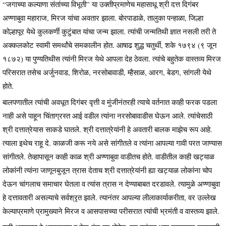
“जगाच्या कल्याणा संतांच्या विभूती” या उक्तीप्रमाणेच महासाधू श्री दत्त दिगंबर
अण्णाबुवा महाराज, मिरज यांचा अवतार झाला. बोरपाडाळे, तालुका पन्हाळा, जिल्हा
कोल्हापूर येथे कुलकर्णी कुटुंबात यांचा जन्म झाला. त्यांची जन्मतिथी ज्ञात नसली तरी ते
अक्कलकोट स्वामी समर्थांचे समकालीन होत. आषाढ शुद्ध चतुर्थी, शके १७९४ (९ जून
१८७२) या पुण्यतिथीस त्यांनी मिरज येथे आपला देह ठेवला. त्यांचे बहुतेक वास्तव्य मिरज
परिसरात तसेच अर्जुनवाड, शिरोळ, नरसोबावाडी, म्हैसाळ, आरग, बेडग, सांगली येथे
होते.
बालपणातील त्यांची अवधूत दिगंबर वृत्ती व मुंजीनंतरही त्याचे वर्तनात काही फरक पडला
नाही असे पाहून चिंताग्रस्त आई वडील त्यांना नरसोबावाडीस घेऊन आले. त्यांचेसाठी
श्री दत्तात्रेयास साकडे घातले. श्री दत्तात्रेयांनी हे अवतारी बालक माझेच रूप आहे.
त्याला इथेच राहू दे. काळजी करू नये असे सांगीतले व त्यांना आपल्या गावी परत जाण्यास
सांगीतले. तेव्हापासून काही काळ श्री अण्णाबुवा वाडीतच होते. वाडीतील काही खट्याळ
लोकांनी त्यांना जाणूनबुजून त्रास देताच श्री दत्तात्रेयांनी ह्या खट्याळ लोकांना चोप
देऊन चांगलाच समाचार घेतला व त्यांस त्रास न देण्याबाबत दरडावले. त्यामुळे अण्णाबुवा
हे दत्तावतारी असल्याचे सर्वश्रृत झाले. त्यानंतर आपल्या लीलाकार्याकरीता, वर उल्लेख
केल्याप्रमाणे प्रामुख्याने मिरज व आसपासच्या परीसरात त्यांची भ्रमंती व वास्तव्य झाले.