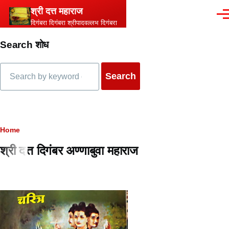
Skip to main content
श्री दत्त महाराज
Men
दिगंबरा दिगंबरा श्रीपादवल्लभ दिगंबरा
Search शोध
Search
Breadcrumb
Home
श्री दत्त दिगंबर अण्णाबुवा महाराज
Content