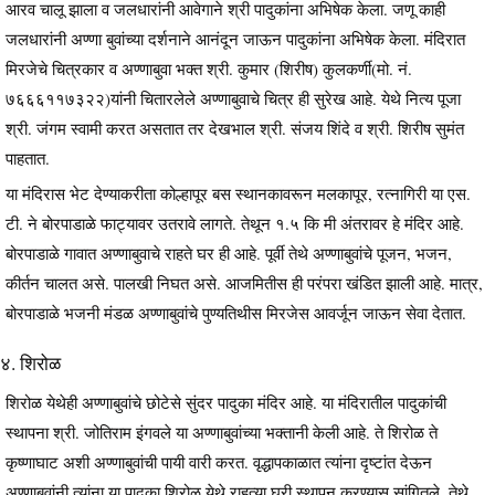
आरव चालू झाला व जलधारांनी आवेगाने श्री पादुकांना अभिषेक केला. जणू काही
जलधारांनी अण्णा बुवांच्या दर्शनाने आनंदून जाऊन पादुकांना अभिषेक केला. मंदिरात
मिरजेचे चित्रकार व अण्णाबुवा भक्त श्री. कुमार (शिरीष) कुलकर्णी(मो. नं.
७६६६११७३२२)यांनी चितारलेले अण्णाबुवाचे चित्र ही सुरेख आहे. येथे नित्य पूजा
श्री. जंगम स्वामी करत असतात तर देखभाल श्री. संजय शिंदे व श्री. शिरीष सुमंत
पाहतात.
या मंदिरास भेट देण्याकरीता कोल्हापूर बस स्थानकावरून मलकापूर, रत्नागिरी या एस.
टी. ने बोरपाडाळे फाट्यावर उतरावे लागते. तेथून १.५ कि मी अंतरावर हे मंदिर आहे.
बोरपाडाळे गावात अण्णाबुवाचे राहते घर ही आहे. पूर्वी तेथे अण्णाबुवांचे पूजन, भजन,
कीर्तन चालत असे. पालखी निघत असे. आजमितीस ही परंपरा खंडित झाली आहे. मात्र,
बोरपाडाळे भजनी मंडळ अण्णाबुवांचे पुण्यतिथीस मिरजेस आवर्जून जाऊन सेवा देतात.
४. शिरोळ
शिरोळ येथेही अण्णाबुवांचे छोटेसे सुंदर पादुका मंदिर आहे. या मंदिरातील पादुकांची
स्थापना श्री. जोतिराम इंगवले या अण्णाबुवांच्या भक्तानी केली आहे. ते शिरोळ ते
कृष्णाघाट अशी अण्णाबुवांची पायी वारी करत. वृद्धापकाळात त्यांना दृष्टांत देऊन
अण्णाबुवांनी त्यांना या पादुका शिरोळ येथे राहत्या घरी स्थापन करण्यास सांगितले. तेथे