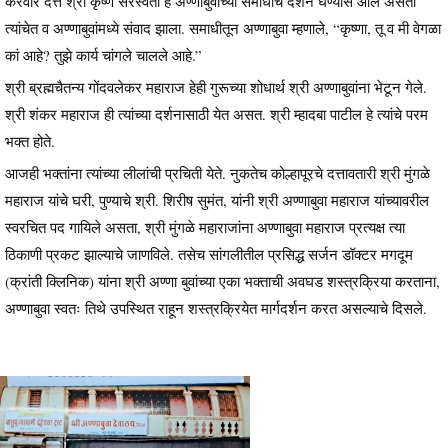
करवीर दत्त श्री कृष्ण सरस्वती हे अण्णाबुवांच्या समाधीचे दर्शन घेण्यास आले असता
त्यांचेत व अण्णाबुवांमध्ये संवाद झाला. समाधीतून अण्णाबुवा म्हणाले, “कृष्णा, तू व मी वेगळा
कां आहे? तुझे कार्य चांगले चालले आहे.”
श्री ब्रह्मचैतन्य गोंदवलेकर महाराज हेही गुरूच्या शोधार्थ श्री अण्णाबुवांना भेटून गेले.
श्री शंकर महाराज ही त्यांच्या दर्शनासाठी येत असत. श्री म्हादबा पाटील हे त्यांचे परम
भक्त होते.
आजही भक्तांना त्यांच्या लीलांची प्रचिती येते. नुकतेच कोल्हापूरचे दत्तावतारी श्री मुंगळे
महाराज यांचे घरी, पुण्याचे श्री. शिरीष सुमंत, यांनी श्री अण्णाबुवा महाराज यांच्यावरील
स्वरचित पद गायिले असता, श्री मुंगळे महाराजांना अण्णाबुवा महाराज प्रत्यक्ष त्या
ठिकाणी प्रकट झाल्याचे जाणविले. तसेच सांगलीतील प्रसिद्ध सर्जन डॉक्टर मगदूम
(क्रांती क्लिनिक) यांना श्री अण्णा बुवांच्या एका भक्ताची अवघड शस्त्रक्रिया करताना,
अण्णाबुवा स्वतः तिथे उपस्थित राहून शस्त्रक्रियेत मार्गदर्शन करत असल्याचे दिसले.