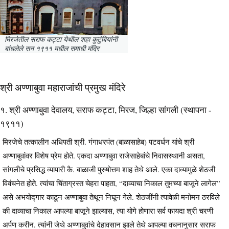
मिरजेतील सराफ कट्टा येथील शहा कुटुंबियांनी
बांधलेले सन १९११ मधील समाधी मंदिर
श्री अण्णाबुवा महाराजांची प्रमुख मंदिरे
१. श्री अण्णाबुवा देवालय, सराफ कट्टा, मिरज, जिल्हा सांगली (स्थापना -
१९११)
मिरजेचे तत्कालीन अधिपती श्री. गंगाधरपंत (बाळासाहेब) पटवर्धन यांचे श्री
अण्णाबुवांवर विशेष प्रेम होते. एकदा अण्णाबुवा राजेसाहेबांचे निवासस्थानी असता,
सांगलीचे प्रसिद्ध व्यापारी कै. बाळाजी पुरुषोत्तम शाह तेथे आले. एका दाव्यामुळे शेठजी
विवंचनेत होते. त्यांचा चिंताग्रस्त चेहरा पाहता, “दाव्याचा निकाल तुमच्या बाजूने लागेल”
असे अभयोद्गार काढून अण्णाबुवा तेथून निघून गेले. शेठजींनी त्यावेळी मनोमन ठरविले
की दाव्याचा निकाल आपल्या बाजूने झाल्यास, त्या योगे होणारा सर्व फायदा श्री चरणी
अर्पण करीन. त्यांनी जेथे अण्णाबुवांचे देहावसान झाले तेथे आपल्या वचनानुसार सराफ