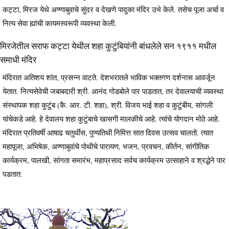
कट्टा, मिरज येथे अण्णाबुवाचे सुंदर व देखणे पादुका मंदिर उभे केले. तसेच पूजा अर्चा व
नित्य सेवा ह्यांची कायमस्वरूपी व्यवस्था केली.
मिरजेतील सराफ कट्टा येथील शहा कुटुंबियांनी बांधलेले सन १९११ मधील
समाधी मंदिर
मंदिरात अतिशय शांत, प्रसन्न वाटते. देशभरातले भाविक भक्तगण दर्शनास आवर्जून
येतात. नित्यसेवेची जबाबदारी श्री. आनंद गोडबोले पार पाडतात, तर देवालयाची व्यवस्था
संस्थापक शहा कुटुंब (कै. आर. टी. शहा), श्री. विजय भाई शहा व कुटुंबीय, सांगली
यांचेकडे आहे. हे देवालय शहा कुटुंबाचे खासगी मालकीचे आहे. त्यांचे योगदान मोठे आहे.
मंदिरात प्रतिवर्षी आषाढ चतुर्थीस, पुण्यतिथी निमित्त सात दिवस उत्सव चालतो. त्यात
महापूजा, अभिषेक, अण्णाबुवांचे पोथीचे पारायण, भजन, प्रवचन, कीर्तन, सांगीतिक
कार्यक्रम, पालखी, सांगता समारंभ, महाप्रसाद सर्वच कार्यक्रम उत्साहाने व श्रद्धेने पार
पडतात.