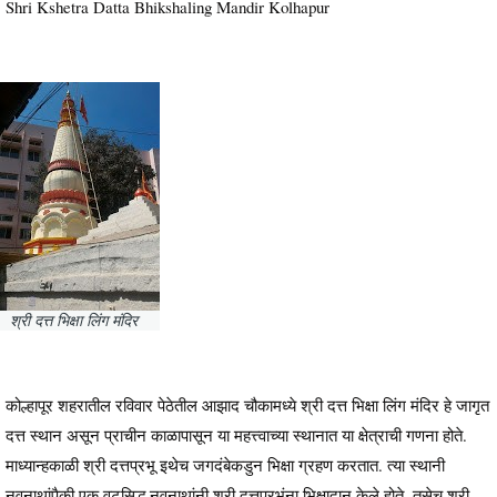
Shri Kshetra Datta Bhikshaling Mandir Kolhapur
श्री दत्त भिक्षा लिंग मंदिर
कोल्हापूर शहरातील रविवार पेठेतील आझाद चौकामध्ये श्री दत्त भिक्षा लिंग मंदिर हे जागृत
दत्त स्थान असून प्राचीन काळापासून या महत्त्वाच्या स्थानात या क्षेत्राची गणना होते.
माध्यान्हकाळी श्री दत्तप्रभू इथेच जगदंबेकडुन भिक्षा ग्रहण करतात. त्या स्थानी
नवनाथांपैकी एक वटसिद्ध नवनाथांनी श्री दत्तप्रभूंना भिक्षादान केले होते. तसेच श्री