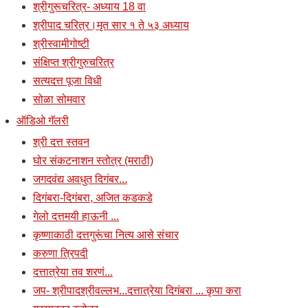
श्रीगुरूचरित्र- अध्याय 18 वा
श्रीपाद चरित्र।मृत सार १ ते ५३ अध्याय
श्रीस्वामीगोष्टी
संक्षिप्त श्रीगुरुचरित्र
सत्यदत्त पूजा विधी
सोळा सोमवार
ऑडिओ गॅलरी
श्री दत्त स्तवन
घोर संकटनाशन स्तोत्र (मराठी)
जगदवंद्य अवधुत दिगंबर...
दिगंबरा-दिगंबरा, अजित कडकडे
गेलो दत्तमयी हाऊनी ...
कृष्णाकाठी दत्तगुरूंचा नित्य आसे संचार
करुणा त्रिपदी
दत्तात्रेया तव शरणं...
जप- श्रीपादश्रीवल्लभ...दत्तात्रेया दिगंबरा ... कृपा करा