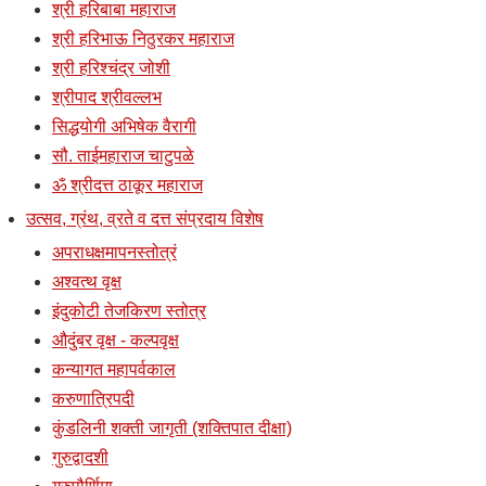
श्री हरिबाबा महाराज
श्री हरिभाऊ निठुरकर महाराज
श्री हरिश्चंद्र जोशी
श्रीपाद श्रीवल्लभ
सिद्धयोगी अभिषेक वैरागी
सौ. ताईमहाराज चाटुपळे
ॐ श्रीदत्त ठाकूर महाराज
उत्सव, ग्रंथ, व्रते व दत्त संप्रदाय विशेष
अपराधक्षमापनस्तोत्रं
अश्वत्थ वृक्ष
इंदुकोटी तेजकिरण स्तोत्र
औदुंबर वृक्ष - कल्पवृक्ष
कन्यागत महापर्वकाल
करुणात्रिपदी
कुंडलिनी शक्ती जागृती (शक्तिपात दीक्षा)
गुरुद्वादशी