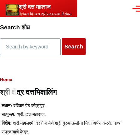
Skip to main content
श्री दत्त महाराज
Men
दिगंबरा दिगंबरा श्रीपादवल्लभ दिगंबरा
Search शोध
Search
Breadcrumb
Home
श्री क्षेत्र दत्तभिक्षालिंग
स्थान:
रविवार पेठ कोल्हापूर.
सत्पुरूष:
श्री. दत्त महाराज.
विशेष:
श्री महालक्ष्मी दररोज येथे श्री गुरुमाऊलींना भिक्षा अर्पण करते. नाथ
संप्रदायाचे केंद्र.