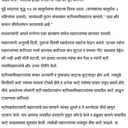
पुढे भाद्रपद शुद्ध १४ ला चातुर्मासाचा शेवटचा दिवस आला. (संन्याशांचा चातुर्मास २
महिन्यांचा असतो). सायंकाळी पुराण संपल्यावर श्रीस्वामीमहाराज म्हणाले," उद्या क्षौर
करून सीमोल्लंघन करावयाचे आहे."
माधवरावांनी आपले मनोगत एका ब्राम्हणा मार्फत महाराजांच्या कानावर घातली.
महाराजांनी अनुमती दिली. दुसऱ्या दिवशी महादेवराव पहाटेच येऊन बसले. प्रथम त्यांना
महाराजांच्या शरीराला स्पर्श करताच सर्वांगाला कंप सुटला व वस्तरा नीट चालवता येईल
की नाही अशी भीती वाटली, पण हातात धरताच त्यांचा कंप गेला व त्यांनी श्री
स्वामीमहाराजांचे क्षौर उत्तम रीतीने केले.
श्रीस्वामीमहाराजांचा संचार अनवाणी व पुष्कळदा काट्या-कुट्यातून होत असे. त्यामुळे
कितीतरी काटे त्यांच्या पायाला टोचले होते व अनेक काटे त्यांच्या पायात रुतून बसले होते.
तीथे असलेल्या लोकांनी श्री महादेवरावांना श्रीस्वामीमहाराजांच्या पायातील काटे काढून
टाकण्यास सांगितले.
श्रीमहादेवरावांनी महाराजांचे पाय पाण्याने स्वच्छ धुतले व ते चरणोदक तीर्थ म्हणून
प्राशन केले. पाय आपल्या जवळील वस्त्रांने पुसून कोरडे केले व हळुवार हाताने पायातील
काटे काढावयाला सुरुवात केली. त्यावेळी महाराजांच्या पायातून वीस काटे काढले. या