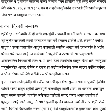
राष्ट्रसंत प पू नामदेव महाराज यांच्या जन्माने पावन झालेल्या श्री क्षेत्र नरसी नामदेव
येथे शके १८२७, इ. स.१९०५ मधे प प श्री वासुदेवानंद सरस्वती टेंबे स्वामी महाराज
यांचा १५ वा चातूर्मास संपन्न झाला.
करुणा त्रिपदी जन्मकथा
श्रीक्षेत्र नरसोबाचीवाडी ही श्रीदत्तप्रभूंची राजधानी मानली जाते. या स्थानावर भगवान
श्रीनृसिंह सरस्वती स्वामी महाराजांचे बारा वर्षे वास्तव्य झालेले आहे. त्यांच्या ' मनोहर
पादुका ' कृष्णा काठावरील औदुंबर वृक्षाखाली स्थापित असून सर्व दत्तभक्तांचे हे अतीव
प्रेमादराचे स्थान आहे. या वाडीच्या नित्यपूजेची व उत्सवांची सर्व पद्धत आणि
आचारसंहिता-नियमावली स्वत: प. प. श्री. टेंब्ये स्वामींनीच घालून दिली आहे. त्यानुसार
चातुर्मासातील आषाढ पौर्णिमा ते दसरा हा अडीच महिन्यांचा काळ सोडता उर्वरित वर्षभर
दररोज संध्याकाळी येथे श्रींची पालखी प्रदक्षिणा असते.
इ.स.१९०५ मध्ये एकेदिवशी वाडीला पालखी प्रदक्षिणा सुरू असताना, पुजारी गुंडोपंत
खोंबारे यांच्या हातून श्रींची उत्सवमूर्ती पालखीतून खाली आली. हा भलताच अपशकुन
पाहून सगळे घाबरले. नक्कीच भविष्यात काहीतरी संकट येणार असून त्याचीच ही
पूर्वसूचना आहे, असे जाणून ते सगळे पुजारी प्रचंड घाबरले. त्यावेळी प. प. श्री. टेंब्ये
स्वामी हिंगोली जिल्ह्यातील नरसी (नामदेव) येथे चातुर्मासानिमित्त मुक्कामाला होते. पुजारी