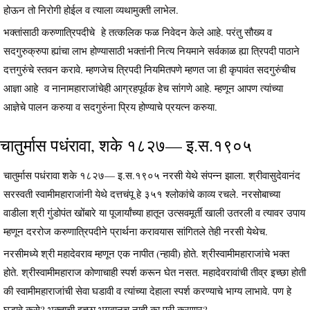
होऊन तो निरोगी होईल व त्याला व्यथामुक्ती लाभेल.
भक्तांसाठी करुणात्रिपदीचे हे तत्कलिक फळ निवेदन केले आहे. परंतु सौख्य व
सदगुरुक्रुपा ह्यांचा लाभ होण्यासाठी भक्तांनी नित्य नियमाने सर्वकाळ ह्या त्रिपदी पाठाने
दत्तगुरुंचे स्तवन करावे. म्हणजेच त्रिपदी नियमितपणे म्हणत जा ही कृपावंत सदगुरुंचीच
आज्ञा आहे व नानामहाराजांचेही आग्रहपूर्वक हेच सांगणे आहे. म्हणून आपण त्यांच्या
आज्ञेचे पालन करुया व सदगुरुंना प्रिय होण्याचे प्रयत्न करुया.
चातुर्मास पधंरावा, शके १८२७— इ.स.१९०५
चातुर्मास पधंरावा शके १८२७— इ.स.१९०५ नरसी येथे संपन्न झाला. श्रीवासुदेवानंद
सरस्वती स्वामीमहाराजांनी येथे दत्तचंपू हे ३५१ श्लोकांचे काव्य रचले. नरसोबाच्या
वाडीला श्री गुंडोपंत खोंबारे या पूजार्यांच्या हातून उत्सवमूर्ती खाली उतरली व त्यावर उपाय
म्हणून दररोज करुणात्रिपदीने प्रार्थना करावयास सांगितले तेही नरसी येथेच.
नरसीमध्ये श्री महादेवराव म्हणून एक नापीत (न्हावी) होते. श्रीस्वामीमहाराजांचे भक्त
होते. श्रीस्वामीमहाराज कोणाचाही स्पर्श करून घेत नसत. महादेवरावांची तीव्र इच्छा होती
की स्वामीमहाराजांची सेवा घडावी व त्यांच्या देहाला स्पर्श करण्याचे भाग्य लाभावे. पण हे
घडावे कसे? भक्ताची इच्छा भगवानच नाही का पूरी करणार?