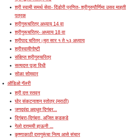
श्री स्वामी समर्थ सेवा- दिंडोरी प्रणित- श्रीगुरुपौर्णिमा उसव माहती
पत्रक
श्रीगुरूचरित्र अध्याय 14 वा
श्रीगुरूचरित्र- अध्याय 18 वा
श्रीपाद चरित्र।मृत सार १ ते ५३ अध्याय
श्रीस्वामीगोष्टी
संक्षिप्त श्रीगुरुचरित्र
सत्यदत्त पूजा विधी
सोळा सोमवार
ऑडिओ गॅलरी
श्री दत्त स्तवन
घोर संकटनाशन स्तोत्र (मराठी)
जगदवंद्य अवधुत दिगंबर...
दिगंबरा-दिगंबरा, अजित कडकडे
गेलो दत्तमयी हाऊनी ...
कृष्णाकाठी दत्तगुरूंचा नित्य आसे संचार