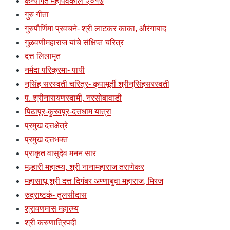
कन्यागत महापर्वकाल २०१७
गुरु गीता
गुरुपौर्णिमा प्रवचने- श्री लाटकर काका, औरंगाबाद
गुळवणीमहाराज यांचे संक्षिप्त चरित्र
दत्त लिलामृत
नर्मदा परिक्रमा- पायी
नृसिंह सरस्वती चरित्र- कृपामूर्ती श्रीनृसिंहसरस्वती
प. श्रीनारायणस्वामी, नरसोबावाडी
पिठापूर-कुरवपूर-दत्तधाम यात्रा
प्रमुख दत्तक्षेत्रे
प्रमुख दत्तभक्त
प्राकृत वासुदेव मनन सार
मल्हारी महात्म्य, श्री नानामहाराज तराणेकर
महासाधू श्री दत्त दिगंबर अण्णाबुवा महाराज, मिरज
रुद्राष्टकं- तुलसीदास
श्रावणमास महात्म्य
श्री करुणात्रिपदी