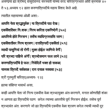
असणार्‍या ह्या श्रीमद् वासुदेवानंद सरस्वती यांच्या वरद चरित्रग्रंथात ओवी क्रमांक ४०
ते ५३,अध्याय ९२ ह्यात करुणात्रिपदीचे महत्व विशद केले आहे.
त्यातील महत्वाच्या ओळी अशा:-
आपत्ति येता श्रद्धापुर्वक | या त्रिपदीचे पाठ देख |
एकविंशतिवर नि:शक | नित्य करिता एकनिष्ठेनें ||५०||
आपत्तिचे होते निरसन | तसेंच व्याधिग्रस्तासि जाण |
एकविशतीवर नित्य श्रवण | दत्तत्रिपदी एकवितां ||५१||
व्याधी पासुनियां तो रोगी | मुक्त होईल जाणिजे वेगीं |
परि श्रध्दा पाहिजे अंगीं | श्रध्देसमान फल लाभे ||५२||
करुणात्रिपदींचे हे फल | निवेदिलें भक्त हो सकळ|
यास्तव त्रिपदें सर्वकाळ | दत्त दयाळ स्तवावा ||५३||
श्री गुरुमुर्ती चरित्र||अध्याय- ९२||
ह्याचा संक्षिप्त भावार्थ असा,
काही आपत्ति येता जो नित्य एकवीस वेळा श्रध्दायुक्त अंतःकरणाने, मनात कोणतीही शंका
न आणता ह्या त्रिपदीचे पठण करेल त्याच्या आपत्तीचे पूर्ण निरसन होईल. तसेच पूर्ण
श्रध्दावंत अंत: करणाने जो ह्या त्रिपदीचे एकवीस वेळा श्रवण करेल त्याची व्याधी दूर