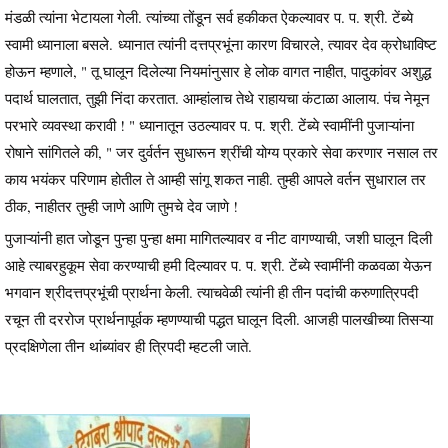
मंडळी त्यांना भेटायला गेली. त्यांच्या तोंडून सर्व हकीकत ऐकल्यावर प. प. श्री. टेंब्ये
स्वामी ध्यानाला बसले. ध्यानात त्यांनी दत्तप्रभूंना कारण विचारले, त्यावर देव क्रोधाविष्ट
होऊन म्हणाले, " तू घालून दिलेल्या नियमांनुसार हे लोक वागत नाहीत, पादुकांवर अशुद्ध
पदार्थ घालतात, तुझी निंदा करतात. आम्हांलाच तेथे राहायचा कंटाळा आलाय. पंच नेमून
परभारे व्यवस्था करावी ! " ध्यानातून उठल्यावर प. प. श्री. टेंब्ये स्वामींनी पुजाऱ्यांना
रोषाने सांगितले की, " जर दुर्वर्तन सुधारून श्रींची योग्य प्रकारे सेवा करणार नसाल तर
काय भयंकर परिणाम होतील ते आम्ही सांगू शकत नाही. तुम्ही आपले वर्तन सुधाराल तर
ठीक, नाहीतर तुम्ही जाणे आणि तुमचे देव जाणे !
पुजाऱ्यांनी हात जोडून पुन्हा पुन्हा क्षमा मागितल्यावर व नीट वागण्याची, जशी घालून दिली
आहे त्याबरहुकूम सेवा करण्याची हमी दिल्यावर प. प. श्री. टेंब्ये स्वामींनी कळवळा येऊन
भगवान श्रीदत्तप्रभूंची प्रार्थना केली. त्याचवेळी त्यांनी ही तीन पदांची करुणात्रिपदी
रचून ती दररोज प्रार्थनापूर्वक म्हणण्याची पद्धत घालून दिली. आजही पालखीच्या तिसऱ्या
प्रदक्षिणेला तीन थांब्यांवर ही त्रिपदी म्हटली जाते.