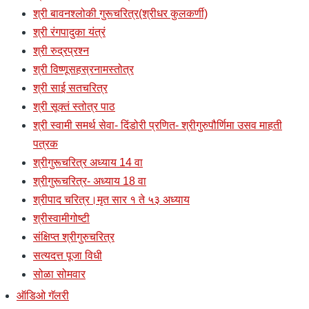
श्री बावनश्लोकी गुरूचरित्र(श्रीधर कुलकर्णी)
श्री रंगपादुका यंत्रं
श्री रुद्रप्रश्न
श्री विष्णूसहस्रनामस्तोत्र
श्री साई सतचरित्र
श्री सूक्तं स्तोत्र पाठ
श्री स्वामी समर्थ सेवा- दिंडोरी प्रणित- श्रीगुरुपौर्णिमा उसव माहती
पत्रक
श्रीगुरूचरित्र अध्याय 14 वा
श्रीगुरूचरित्र- अध्याय 18 वा
श्रीपाद चरित्र।मृत सार १ ते ५३ अध्याय
श्रीस्वामीगोष्टी
संक्षिप्त श्रीगुरुचरित्र
सत्यदत्त पूजा विधी
सोळा सोमवार
ऑडिओ गॅलरी