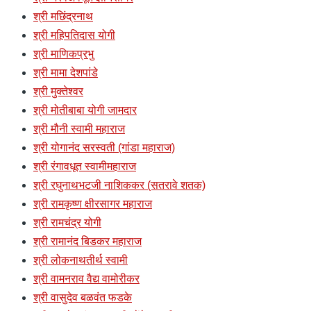
श्री मछिंद्रनाथ
श्री महिपतिदास योगी
श्री माणिकप्रभु
श्री मामा देशपांडे
श्री मुक्तेश्वर
श्री मोतीबाबा योगी जामदार
श्री मौनी स्वामी महाराज
श्री योगानंद सरस्वती (गांडा महाराज)
श्री रंगावधूत स्वामीमहाराज
श्री रघुनाथभटजी नाशिककर (सतरावे शतक)
श्री रामकृष्ण क्षीरसागर महाराज
श्री रामचंद्र योगी
श्री रामानंद बिडकर महाराज
श्री लोकनाथतीर्थ स्वामी
श्री वामनराव वैद्य वामोरीकर
श्री वासुदेव बळवंत फडके