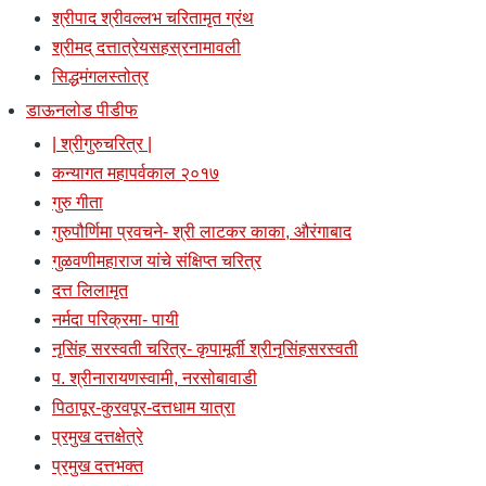
श्रीपाद श्रीवल्लभ चरितामृत ग्रंथ
श्रीमद् दत्तात्रेयसहस्रनामावली
सिद्धमंगलस्तोत्र
डाऊनलोड पीडीफ
| श्रीगुरुचरित्र |
कन्यागत महापर्वकाल २०१७
गुरु गीता
गुरुपौर्णिमा प्रवचने- श्री लाटकर काका, औरंगाबाद
गुळवणीमहाराज यांचे संक्षिप्त चरित्र
दत्त लिलामृत
नर्मदा परिक्रमा- पायी
नृसिंह सरस्वती चरित्र- कृपामूर्ती श्रीनृसिंहसरस्वती
प. श्रीनारायणस्वामी, नरसोबावाडी
पिठापूर-कुरवपूर-दत्तधाम यात्रा
प्रमुख दत्तक्षेत्रे
प्रमुख दत्तभक्त