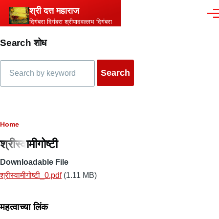
Skip to main content
श्री दत्त महाराज
Men
दिगंबरा दिगंबरा श्रीपादवल्लभ दिगंबरा
Search शोध
Search
Breadcrumb
Home
श्रीस्वामीगोष्टी
Downloadable File
श्रीस्वामीगोष्टी_0.pdf
(1.11 MB)
महत्वाच्या लिंक