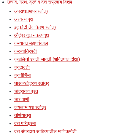
उत्सव, ग्रंथ, व्रते व दत्त संप्रदाय विशेष
अपराधक्षमापनस्तोत्रं
अश्वत्थ वृक्ष
इंदुकोटी तेजकिरण स्तोत्र
औदुंबर वृक्ष - कल्पवृक्ष
कन्यागत महापर्वकाल
करुणात्रिपदी
कुंडलिनी शक्ती जागृती (शक्तिपात दीक्षा)
गुरुद्वादशी
गुरुपौर्णिमा
घोरकष्टोद्धरण स्तोत्र
चांद्रायण व्रत
चार वाणी
जयलाभ यश स्तोत्र
तीर्थयात्रा
दत्त परिक्रमा
दत्त संप्रदाय साहित्यातील माणिकमोती