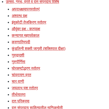
उत्सव, ग्रंथ, व्रते व दत्त संप्रदाय विशेष
अपराधक्षमापनस्तोत्रं
अश्वत्थ वृक्ष
इंदुकोटी तेजकिरण स्तोत्र
औदुंबर वृक्ष - कल्पवृक्ष
कन्यागत महापर्वकाल
करुणात्रिपदी
कुंडलिनी शक्ती जागृती (शक्तिपात दीक्षा)
गुरुद्वादशी
गुरुपौर्णिमा
घोरकष्टोद्धरण स्तोत्र
चांद्रायण व्रत
चार वाणी
जयलाभ यश स्तोत्र
तीर्थयात्रा
दत्त परिक्रमा
दत्त संप्रदाय साहित्यातील माणिकमोती