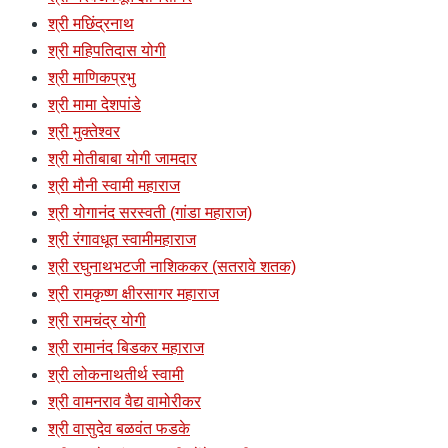
श्री मछिंद्रनाथ
श्री महिपतिदास योगी
श्री माणिकप्रभु
श्री मामा देशपांडे
श्री मुक्तेश्वर
श्री मोतीबाबा योगी जामदार
श्री मौनी स्वामी महाराज
श्री योगानंद सरस्वती (गांडा महाराज)
श्री रंगावधूत स्वामीमहाराज
श्री रघुनाथभटजी नाशिककर (सतरावे शतक)
श्री रामकृष्ण क्षीरसागर महाराज
श्री रामचंद्र योगी
श्री रामानंद बिडकर महाराज
श्री लोकनाथतीर्थ स्वामी
श्री वामनराव वैद्य वामोरीकर
श्री वासुदेव बळवंत फडके