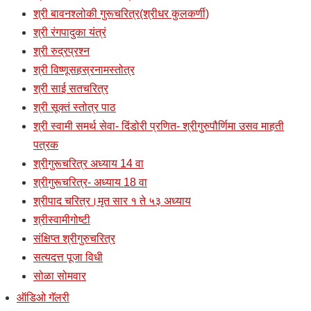
श्री बावनश्लोकी गुरूचरित्र(श्रीधर कुलकर्णी)
श्री रंगपादुका यंत्रं
श्री रुद्रप्रश्न
श्री विष्णूसहस्रनामस्तोत्र
श्री साई सतचरित्र
श्री सूक्तं स्तोत्र पाठ
श्री स्वामी समर्थ सेवा- दिंडोरी प्रणित- श्रीगुरुपौर्णिमा उसव माहती
पत्रक
श्रीगुरूचरित्र अध्याय 14 वा
श्रीगुरूचरित्र- अध्याय 18 वा
श्रीपाद चरित्र।मृत सार १ ते ५३ अध्याय
श्रीस्वामीगोष्टी
संक्षिप्त श्रीगुरुचरित्र
सत्यदत्त पूजा विधी
सोळा सोमवार
ऑडिओ गॅलरी