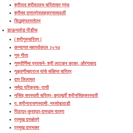
श्रीपाद श्रीवल्लभ चरितामृत ग्रंथ
श्रीमद् दत्तात्रेयसहस्रनामावली
सिद्धमंगलस्तोत्र
डाऊनलोड पीडीफ
| श्रीगुरुचरित्र |
कन्यागत महापर्वकाल २०१७
गुरु गीता
गुरुपौर्णिमा प्रवचने- श्री लाटकर काका, औरंगाबाद
गुळवणीमहाराज यांचे संक्षिप्त चरित्र
दत्त लिलामृत
नर्मदा परिक्रमा- पायी
नृसिंह सरस्वती चरित्र- कृपामूर्ती श्रीनृसिंहसरस्वती
प. श्रीनारायणस्वामी, नरसोबावाडी
पिठापूर-कुरवपूर-दत्तधाम यात्रा
प्रमुख दत्तक्षेत्रे
प्रमुख दत्तभक्त