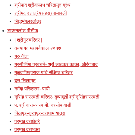
श्रीपाद श्रीवल्लभ चरितामृत ग्रंथ
श्रीमद् दत्तात्रेयसहस्रनामावली
सिद्धमंगलस्तोत्र
डाऊनलोड पीडीफ
| श्रीगुरुचरित्र |
कन्यागत महापर्वकाल २०१७
गुरु गीता
गुरुपौर्णिमा प्रवचने- श्री लाटकर काका, औरंगाबाद
गुळवणीमहाराज यांचे संक्षिप्त चरित्र
दत्त लिलामृत
नर्मदा परिक्रमा- पायी
नृसिंह सरस्वती चरित्र- कृपामूर्ती श्रीनृसिंहसरस्वती
प. श्रीनारायणस्वामी, नरसोबावाडी
पिठापूर-कुरवपूर-दत्तधाम यात्रा
प्रमुख दत्तक्षेत्रे
प्रमुख दत्तभक्त