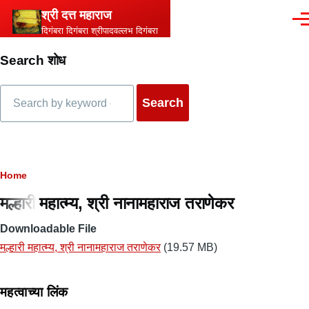
Skip to main content
श्री दत्त महाराज
Men
दिगंबरा दिगंबरा श्रीपादवल्लभ दिगंबरा
Search शोध
Search
Breadcrumb
Home
मल्हारी महात्म्य, श्री नानामहाराज तराणेकर
Downloadable File
मल्हारी महात्म्य, श्री नानामहाराज तराणेकर
(19.57 MB)
महत्वाच्या लिंक