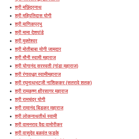
श्री मछिंद्रनाथ
श्री महिपतिदास योगी
श्री माणिकप्रभु
श्री मामा देशपांडे
श्री मुक्तेश्वर
श्री मोतीबाबा योगी जामदार
श्री मौनी स्वामी महाराज
श्री योगानंद सरस्वती (गांडा महाराज)
श्री रंगावधूत स्वामीमहाराज
श्री रघुनाथभटजी नाशिककर (सतरावे शतक)
श्री रामकृष्ण क्षीरसागर महाराज
श्री रामचंद्र योगी
श्री रामानंद बिडकर महाराज
श्री लोकनाथतीर्थ स्वामी
श्री वामनराव वैद्य वामोरीकर
श्री वासुदेव बळवंत फडके