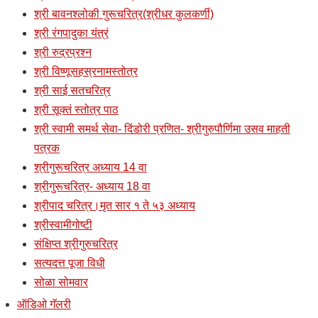
श्री बावनश्लोकी गुरूचरित्र(श्रीधर कुलकर्णी)
श्री रंगपादुका यंत्रं
श्री रुद्रप्रश्न
श्री विष्णूसहस्रनामस्तोत्र
श्री साई सतचरित्र
श्री सूक्तं स्तोत्र पाठ
श्री स्वामी समर्थ सेवा- दिंडोरी प्रणित- श्रीगुरुपौर्णिमा उसव माहती
पत्रक
श्रीगुरूचरित्र अध्याय 14 वा
श्रीगुरूचरित्र- अध्याय 18 वा
श्रीपाद चरित्र।मृत सार १ ते ५३ अध्याय
श्रीस्वामीगोष्टी
संक्षिप्त श्रीगुरुचरित्र
सत्यदत्त पूजा विधी
सोळा सोमवार
ऑडिओ गॅलरी