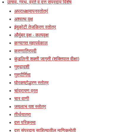
उत्सव, ग्रंथ, व्रते व दत्त संप्रदाय विशेष
अपराधक्षमापनस्तोत्रं
अश्वत्थ वृक्ष
इंदुकोटी तेजकिरण स्तोत्र
औदुंबर वृक्ष - कल्पवृक्ष
कन्यागत महापर्वकाल
करुणात्रिपदी
कुंडलिनी शक्ती जागृती (शक्तिपात दीक्षा)
गुरुद्वादशी
गुरुपौर्णिमा
घोरकष्टोद्धरण स्तोत्र
चांद्रायण व्रत
चार वाणी
जयलाभ यश स्तोत्र
तीर्थयात्रा
दत्त परिक्रमा
दत्त संप्रदाय साहित्यातील माणिकमोती